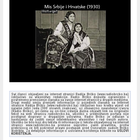
Svi članci objavljeni na internet stranici Radija Brčko (www.radiobrcko.ba)
isključivo su vlasništvo redakcije. Radio Brčko dopušta ograničeno i
povremeno prenošenje članaka sa svoje internet stranice u drugim medijima.
Drugi mediji smiju prenijeti informacije iz pojedinih članaka sa Internet
stranice Radija Brčko (www.radiobrcko.ba) isključivo kao kratku vijest od
najviše četiri reda (300 slovnih znakova), uz obavezno navođenje izvora
(Radio Brčko), pri čemu su on-line izdanja dužna objaviti link na originalni
tekst na web stranicu radiobrcko.ba, ukoliko s uredništvom portala nije
postignut dogovor o drugačijim uslovima. Radio Brčko je odlučan u
nastojanju da zaštiti svoje intelektualno vlasništvo i rad svojih autora.
Ukoliko se bilo koji dio teksta ili informacija iz teksta objavljenog na internet
stranici www.radiobrcko.ba prenese suprotno ovim pravilima, protiv
prekršioca će biti pokrenut pravni postupak pred Osnovnim sudom Brčko
distrikta. Za detaljnije informacije o uslovima korištenja kliknite na
USLOVI
KORIŠTENJA.