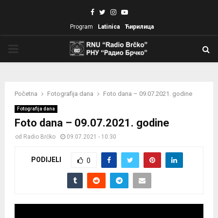
Facebook
Twitter
Instagram
Youtube
Program
Latinica
Ћирилица
PRIMARY
MENU
Početna
Fotografija dana
Foto dana – 09.07.2021. godine
Fotografija dana
Foto dana – 09.07.2021. godine
od
Radio Brčko
09.07.2021 - 10:30
PODIJELI
0