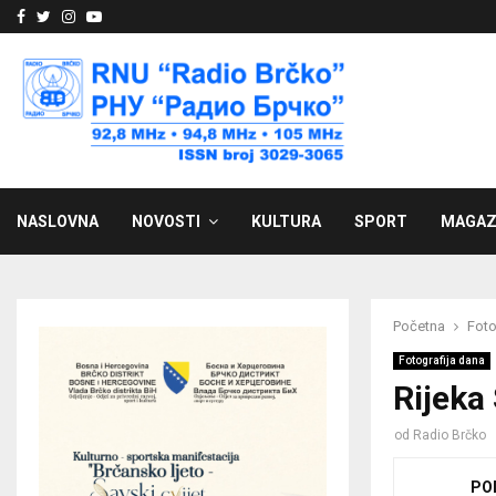
Facebook
Twitter
Instagram
Youtube
NASLOVNA
NOVOSTI
KULTURA
SPORT
MAGAZ
Početna
Foto
Fotografija dana
Rijeka
od
Radio Brčko
PO