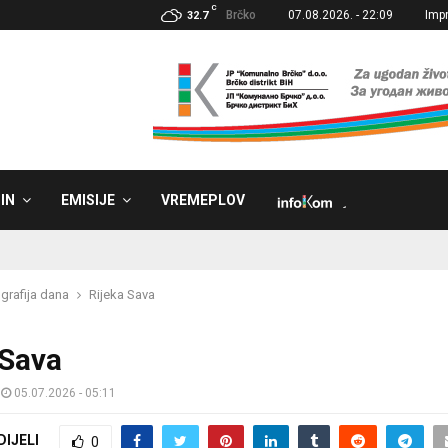
C
Brčko
07.08.2026. - 22:09
Imp
32.7
IN
EMISIJE
VREMEPLOV
˼
grafija dana
Rijeka Sava
 Sava
05.07.2026 - 05:11
DIJELI
0