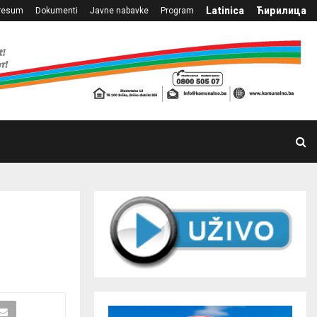
Latinica
Ћирилица
resum
Dokumenti
Javne nabavke
Program