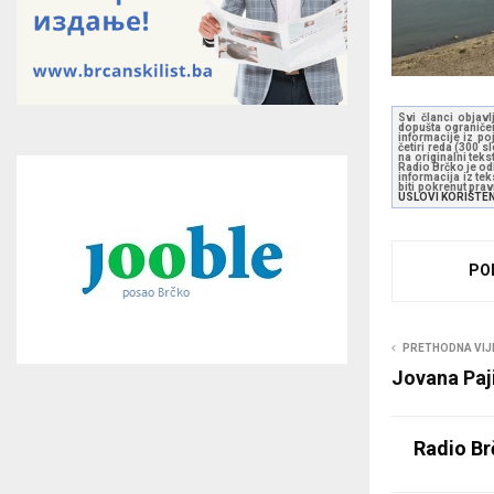
Svi članci objavl
dopušta ograničen
informacije iz po
četiri reda (300 
na originalni tek
Radio Brčko je odl
informacija iz te
biti pokrenut pra
USLOVI KORIŠTE
PO
PRETHODNA VIJ
Jovana Paj
Radio Br