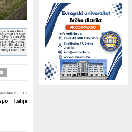
kcije. Radio Brčko
ji smiju prenijeti
 vijest od najviše
užna objaviti link
ugačijim uslovima.
koji dio teksta ili
otiv prekršioca će
štenja kliknite na
NAREDNA VIJEST
po – Italija