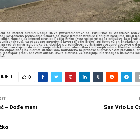
jeni na internet stranici Radija Brčko (www.radiobrcko.ba) isključivo su vlasništvo reda
o i povremeno prenošenje članaka sa svoje internet stranice u drugim medijima. Drugi medi
jedinih članaka sa Internet stranice Radija Brčko (www.radiobrcko.ba) isključivo kao kratku
slovnih znakova), uz obavezno navođenje izvora (Radio Brčko), pri čemu su on-line izdanja d
st na web stranicu radiobrcko.ba, ukoliko s uredništvom portala nije postignut dogovor o dr
učan u nastojanju da zaštiti svoje intelektualno vlasništvo i rad svojih autora. Ukoliko se bilo 
ksta objavljenog na internet stranici www.radiobrcko.ba prenese suprotno ovim pravilima, pr
vni postupak pred Osnovnim sudom Brčko distrikta. Za detaljnije informacije o uslovima kori
NJA.
DIJELI
0
EST
ić – Dođe meni
San Vito Lo Ca
čko