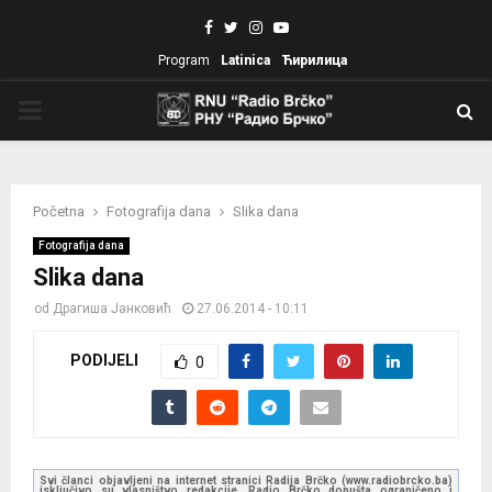
Facebook
Twitter
Instagram
Youtube
Program
Latinica
Ћирилица
PRIMARY
MENU
Početna
Fotografija dana
Slika dana
Fotografija dana
Slika dana
od
Драгиша Јанковић
27.06.2014 - 10:11
PODIJELI
0
Svi članci objavljeni na internet stranici Radija Brčko (www.radiobrcko.ba)
isključivo su vlasništvo redakcije. Radio Brčko dopušta ograničeno i