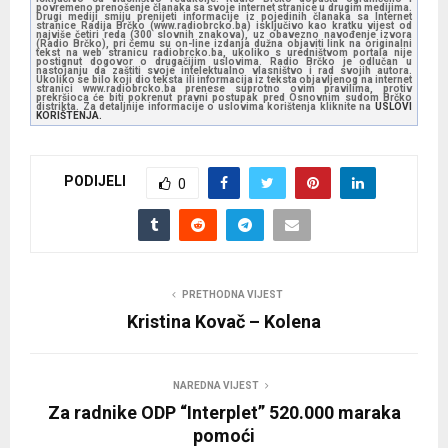
povremeno prenošenje članaka sa svoje internet stranice u drugim medijima.
Drugi mediji smiju prenijeti informacije iz pojedinih članaka sa Internet
stranice Radija Brčko (www.radiobrcko.ba) isključivo kao kratku vijest od
najviše četiri reda (300 slovnih znakova), uz obavezno navođenje izvora
(Radio Brčko), pri čemu su on-line izdanja dužna objaviti link na originalni
tekst na web stranicu radiobrcko.ba, ukoliko s uredništvom portala nije
postignut dogovor o drugačijim uslovima. Radio Brčko je odlučan u
nastojanju da zaštiti svoje intelektualno vlasništvo i rad svojih autora.
Ukoliko se bilo koji dio teksta ili informacija iz teksta objavljenog na internet
stranici www.radiobrcko.ba prenese suprotno ovim pravilima, protiv
prekršioca će biti pokrenut pravni postupak pred Osnovnim sudom Brčko
distrikta. Za detaljnije informacije o uslovima korištenja kliknite na
USLOVI
KORIŠTENJA.
PODIJELI
0
PRETHODNA VIJEST
Kristina Kovač – Kolena
NAREDNA VIJEST
Za radnike ODP “Interplet” 520.000 maraka
pomoći