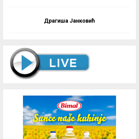
Драгиша Јанковић