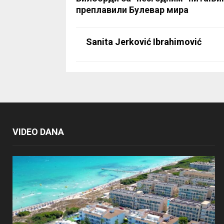
преплавили Булевар мира
Sanita Jerković Ibrahimović
VIDEO DANA