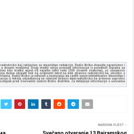
ww.radiobrcko.ba) isključivo su vlasništvo redakcije. Radio Brčko dopušta ograničeno i
u drugim medijima. Drugi mediji smiju prenijeti informacije iz pojedinih članaka sa
učivo kao kratku vijest od najviše četiri reda (300 slovnih znakova), uz obavezno
ja dužna objaviti link na originalni tekst na web stranicu radiobrcko.ba, ukoliko s
ovima. Radio Brčko je odlučan u nastojanju da zaštiti svoje intelektualno vlasništvo i
ormacija iz teksta objavljenog na internet stranici www.radiobrcko.ba prenese suprotno
 postupak pred Osnovnim sudom Brčko distrikta. Za detaljnije informacije o uslovima
NAREDNA VIJEST
ма
Svečano otvaranje 13 Bajramskog