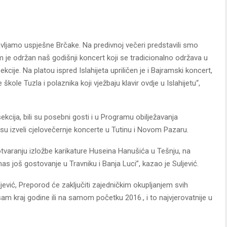
ljamo uspješne Brčake. Na predivnoj večeri predstavili smo
 je održan naš godišnji koncert koji se tradicionalno održava u
cije. Na platou ispred Islahijeta upriličen je i Bajramski koncert,
kole Tuzla i polaznika koji vježbaju klavir ovdje u Islahijetu“,
ekcija, bili su posebni gosti i u Programu obilježavanja
u izveli cjelovečernje koncerte u Tutinu i Novom Pazaru.
varanju izložbe karikature Huseina Hanušića u Tešnju, na
 još gostovanje u Travniku i Banja Luci”, kazao je Suljević.
ević, Preporod će zaključiti zajedničkim okupljanjem svih
sam kraj godine ili na samom početku 2016., i to najvjerovatnije u