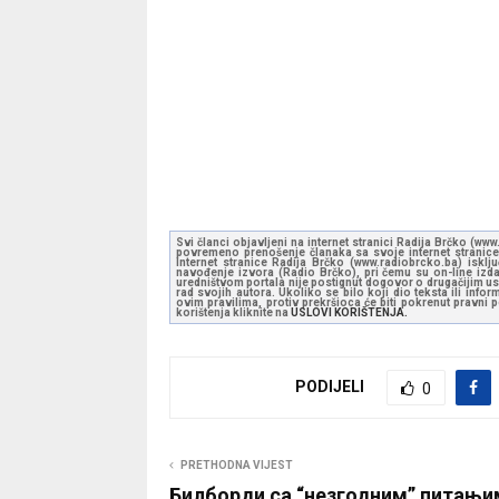
Svi članci objavljeni na internet stranici Radija Brčko (w
povremeno prenošenje članaka sa svoje internet stranice 
Internet stranice Radija Brčko (www.radiobrcko.ba) isklj
navođenje izvora (Radio Brčko), pri čemu su on-line izdan
uredništvom portala nije postignut dogovor o drugačijim usl
rad svojih autora. Ukoliko se bilo koji dio teksta ili inf
ovim pravilima, protiv prekršioca će biti pokrenut pravni
korištenja kliknite na
USLOVI KORIŠTENJA.
PODIJELI
0
PRETHODNA VIJEST
Билборди са “незгодним” питањи