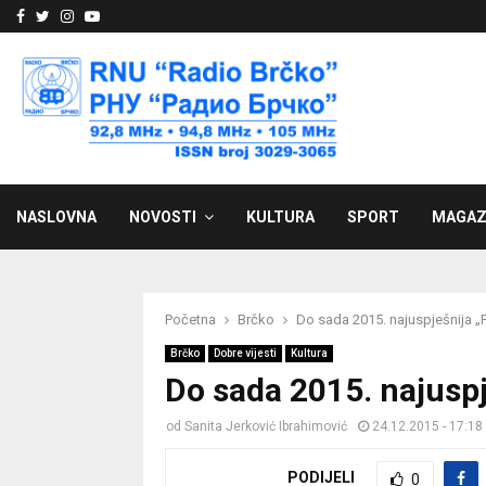
Facebook
Twitter
Instagram
Youtube
NASLOVNA
NOVOSTI
KULTURA
SPORT
MAGAZ
Početna
Brčko
Do sada 2015. najuspješnija 
Brčko
Dobre vijesti
Kultura
Do sada 2015. najusp
od
Sanita Jerković Ibrahimović
24.12.2015 - 17:18
PODIJELI
0