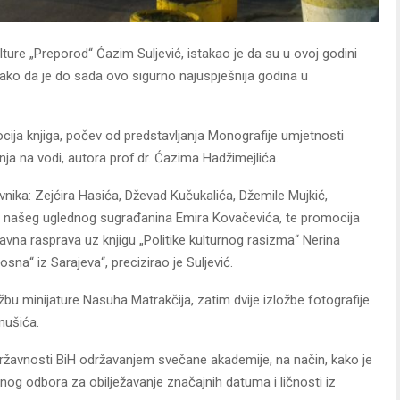
ure „Preporod“ Ćazim Suljević, istakao je da su u ovoj godini
ko da je do sada ovo sigurno najuspješnija godina u
ija knjiga, počev od predstavljanja Monografije umjetnosti
nja na vodi
, autora prof.dr. Ćazima Hadžimejlića.
evnika: Zejćira Hasića, Dževad Kučukalića, Džemile Mujkić,
 našeg uglednog sugrađanina Emira Kovačevića, te promocija
javna rasprava uz knjigu „Politike kulturnog rasizma“ Nerina
“ iz Sarajeva“, precizirao je Suljević.
žbu minijature Nasuha Matrakčija, zatim dvije izložbe fotografije
nušića.
državnosti BiH održavanjem svečane akademije, na način, kako je
bnog odbora za obilježavanje značajnih datuma i ličnosti iz