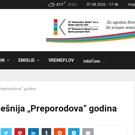
C
Brčko
07.08.2026. - 17:46
Imp
37.7
IN
EMISIJE
VREMEPLOV
˼
„Preporodova“ godina
ješnija „Preporodova“ godina