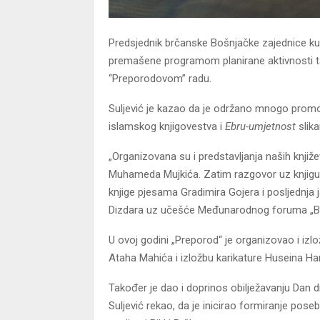
Predsjednik brčanske Bošnjačke zajednice kult
premašene programom planirane aktivnosti ta
“Preporodovom” radu.
Suljević je kazao da je održano mnogo promoc
islamskog knjigovestva
i
Ebru-umjetnost
slika
„Organizovana su i predstavljanja naših knjiž
Muhameda Mujkića. Zatim razgovor uz knjigu
knjige pjesama Gradimira Gojera i posljednja 
Dizdara uz učešće Međunarodnog foruma „Bosna
U ovoj godini „Preporod“ je organizovao i izlo
Ataha Mahića i izložbu karikature Huseina Ha
Također je dao i doprinos obilježavanju Dan 
Suljević rekao, da je inicirao formiranje pose