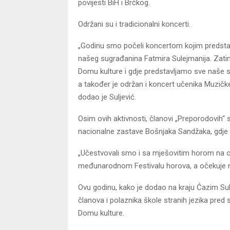
povijesti BiH i Brčkog.
Održani su i tradicionalni koncerti.
„Godinu smo počeli koncertom kojim predstav
našeg sugrađanina Fatmira Sulejmanija. Zatim
Domu kulture i gdje predstavljamo sve naše sek
a također je održan i koncert učenika Muzičke š
dodao je Suljević.
Osim ovih aktivnosti, članovi „Preporodovih“ s
nacionalne zastave Bošnjaka Sandžaka, gdje s
„Učestvovali smo i sa mješovitim horom na ot
međunarodnom Festivalu horova, a očekuje nas
Ovu godinu, kako je dodao na kraju Ćazim Sulj
članova i polaznika škole stranih jezika pred 
Domu kulture.