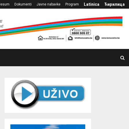
Latinica
Ћирилица
resum
Dokumenti
Javne nabavke
Program