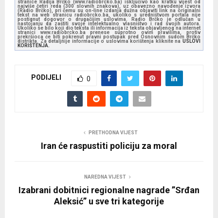
stranice Radija Brčko (www.radiobrcko.ba) isključivo kao kratku vijest od
najviše četiri reda (300 slovnih znakova), uz obavezno navođenje izvora
(Radio Brčko), pri čemu su on-line izdanja dužna objaviti link na originalni
tekst na web stranicu radiobrcko.ba, ukoliko s uredništvom portala nije
postignut dogovor o drugačijim uslovima. Radio Brčko je odlučan u
nastojanju da zaštiti svoje intelektualno vlasništvo i rad svojih autora.
Ukoliko se bilo koji dio teksta ili informacija iz teksta objavljenog na internet
stranici www.radiobrcko.ba prenese suprotno ovim pravilima, protiv
prekršioca će biti pokrenut pravni postupak pred Osnovnim sudom Brčko
distrikta. Za detaljnije informacije o uslovima korištenja kliknite na
USLOVI
KORIŠTENJA.
PODIJELI
0
PRETHODNA VIJEST
Iran će raspustiti policiju za moral
NAREDNA VIJEST
Izabrani dobitnici regionalne nagrade ”Srđan
Aleksić” u sve tri kategorije