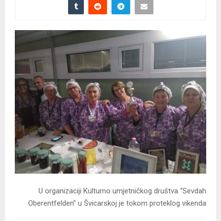
U organizaciji Kulturno umjetničkog društva “Sevdah
Oberentfelden” u Švicarskoj je tokom proteklog vikenda