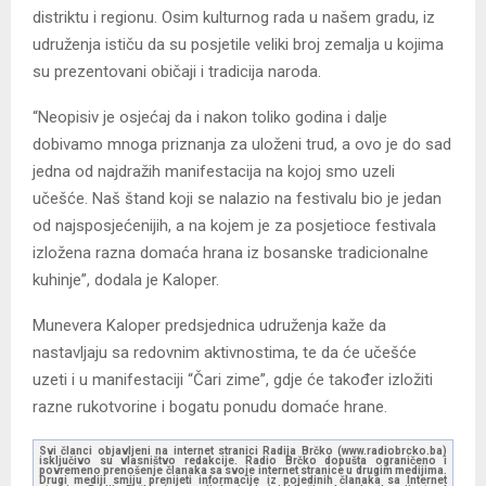
distriktu i regionu. Osim kulturnog rada u našem gradu, iz
udruženja ističu da su posjetile veliki broj zemalja u kojima
su prezentovani običaji i tradicija naroda.
“Neopisiv je osjećaj da i nakon toliko godina i dalje
dobivamo mnoga priznanja za uloženi trud, a ovo je do sad
jedna od najdražih manifestacija na kojoj smo uzeli
učešće. Naš štand koji se nalazio na festivalu bio je jedan
od najsposjećenijih, a na kojem je za posjetioce festivala
izložena razna domaća hrana iz bosanske tradicionalne
kuhinje”, dodala je Kaloper.
Munevera Kaloper predsjednica udruženja kaže da
nastavljaju sa redovnim aktivnostima, te da će učešće
uzeti i u manifestaciji “Čari zime”, gdje će također izložiti
razne rukotvorine i bogatu ponudu domaće hrane.
Svi članci objavljeni na internet stranici Radija Brčko (www.radiobrcko.ba)
isključivo su vlasništvo redakcije. Radio Brčko dopušta ograničeno i
povremeno prenošenje članaka sa svoje internet stranice u drugim medijima.
Drugi mediji smiju prenijeti informacije iz pojedinih članaka sa Internet