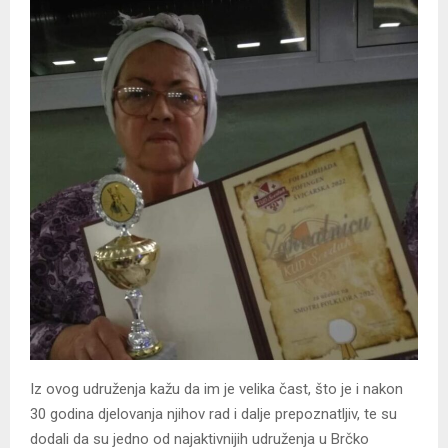
Iz ovog udruženja kažu da im je velika čast, što je i nakon
30 godina djelovanja njihov rad i dalje prepoznatljiv, te su
dodali da su jedno od najaktivnijih udruženja u Brčko