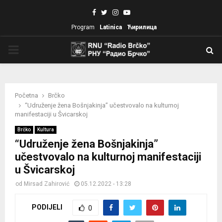
Facebook
Twitter
Instagram
Youtube
Program
Latinica
Ћирилица
PRIMARY
MENU
Početna
Brčko
“Udruženje žena Bošnjakinja” učestvovalo na kulturnoj
manifestaciji u Švicarskoj
Brčko
Kultura
“Udruženje žena Bošnjakinja”
učestvovalo na kulturnoj manifestaciji
u Švicarskoj
od
Mirsad Zahirović
05.12.2022 - 13:28
PODIJELI
0