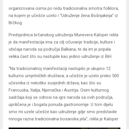
organizovana osma po redu tradicionalna smotra folklora,
na kojem je učešće uzelo i “Udruženje žena Bošnjakinja” iz
Brčkog.
Predsjednica brčanskog udruženja Munevera Kaloper rekla
je da manifestacija ima za cilj očuvanje tradicije, kulture i
običaja naroda sa područja Balkana, te da im je pripala
velika čast što su nastupile kao jedino udruženje iz BiH.
“Na tradicionalnoj manifestaciji nastupilo je ukupno 12
kulturno umjetničkih društava, a učešće je uzelo preko 500
učesnika iz nekoliko susjednih država, kao što su
Francuska, Italija, Njemačka i Austrija. Osim kulturnog
sadržaja koji se odnosi na igre naroda sa ovih područja,
upriličena je i bogata ponuda gastronomije. U tom dijelu
smo mi uzele učešće kao udruženje gdje smo predstavile
mnoga razna tradicionalna bosanska jela”, rekla je Kaloper.