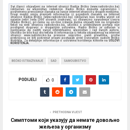
Svi članci objavljeni na internet stranici Radija Brčko (www.radiobrcko.ba)
isključivo su vlasništvo redakcije. Radio Brčko dopušta ograničeno i
povremeno prenošenje članaka sa svoje internet stranice u drugim medijima.
Drugi mediji smiju prenijeti informacije iz pojedinih članaka sa Internet
stranice Radija Brčko (www.radiobrcko.ba) isključivo kao kratku vijest od
najviše četiri reda (300 slovnih znakova), uz obavezno navođenje izvora
(Radio Brčko), pri čemu su on-line izdanja dužna objaviti link na originalni
tekst na web stranicu radiobrcko.ba, ukoliko s uredništvom portala nije
postignut dogovor o drugačijim uslovima. Radio Brčko je odlučan u
nastojanju da zaštiti svoje intelektualno vlasništvo i rad svojih autora.
Ukoliko se bilo koji dio teksta ili informacija iz teksta objavljenog na internet
stranici www.radiobrcko.ba prenese suprotno ovim pravilima, protiv
prekršioca će biti pokrenut pravni postupak pred Osnovnim sudom Brčko
distrikta. Za detaljnije informacije o uslovima korištenja kliknite na
USLOVI
KORIŠTENJA.
BEČKO ISTRAŽIVANJE
SAD
SAMOUBISTVO
PODIJELI
0
PRETHODNA VIJEST
Симптоми који указују да немате довољно
жељеза у организму