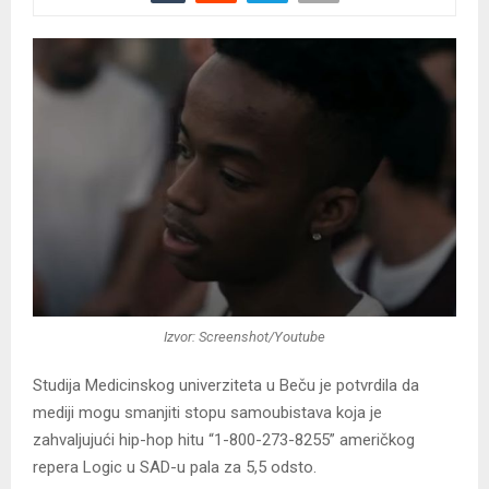
Izvor: Screenshot/Youtube
Studija Medicinskog univerziteta u Beču je potvrdila da
mediji mogu smanjiti stopu samoubistava koja je
zahvaljujući hip-hop hitu “1-800-273-8255” američkog
repera Logic u SAD-u pala za 5,5 odsto.