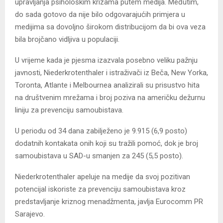
upravljanja psihološkim krizama putem medija. Međutim,
do sada gotovo da nije bilo odgovarajućih primjera u
medijima sa dovoljno širokom distribucijom da bi ova veza
bila brojčano vidljiva u populaciji.
U vrijeme kada je pjesma izazvala posebno veliku pažnju
javnosti, Niederkrotenthaler i istraživači iz Beča, New Yorka,
Toronta, Atlante i Melbournea analizirali su prisustvo hita
na društvenim mrežama i broj poziva na američku dežurnu
liniju za prevenciju samoubistava.
U periodu od 34 dana zabilježeno je 9.915 (6,9 posto)
dodatnih kontakata onih koji su tražili pomoć, dok je broj
samoubistava u SAD-u smanjen za 245 (5,5 posto).
Niederkrotenthaler apeluje na medije da svoj pozitivan
potencijal iskoriste za prevenciju samoubistava kroz
predstavljanje kriznog menadžmenta, javlja Eurocomm PR
Sarajevo.