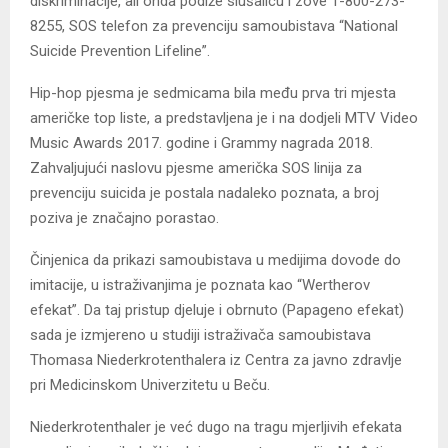
diskriminacije, ali onda podiže slušalicu i zove 1-800-273-
8255, SOS telefon za prevenciju samoubistava “National
Suicide Prevention Lifeline”.
Hip-hop pjesma je sedmicama bila među prva tri mjesta
američke top liste, a predstavljena je i na dodjeli MTV Video
Music Awards 2017. godine i Grammy nagrada 2018.
Zahvaljujući naslovu pjesme američka SOS linija za
prevenciju suicida je postala nadaleko poznata, a broj
poziva je značajno porastao.
Činjenica da prikazi samoubistava u medijima dovode do
imitacije, u istraživanjima je poznata kao “Wertherov
efekat”. Da taj pristup djeluje i obrnuto (Papageno efekat)
sada je izmjereno u studiji istraživača samoubistava
Thomasa Niederkrotenthalera iz Centra za javno zdravlje
pri Medicinskom Univerzitetu u Beču.
Niederkrotenthaler je već dugo na tragu mjerljivih efekata