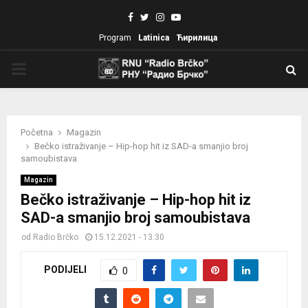
Facebook
Twitter
Instagram
Youtube
Program
Latinica
Ћирилица
PRIMARY
MENU
Početna
Magazin
Bečko istraživanje – Hip-hop hit iz SAD-a smanjio broj
samoubistava
Magazin
Bečko istraživanje – Hip-hop hit iz
SAD-a smanjio broj samoubistava
od
Radio Brčko
15.12.2021 - 13:30
PODIJELI
0