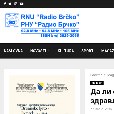
Facebook
Twitter
Instagram
Youtube
NASLOVNA
NOVOSTI
KULTURA
SPORT
MAGAZ
Početna
Mag
Magazin
Да ли
здрав
od
Radio Brčko