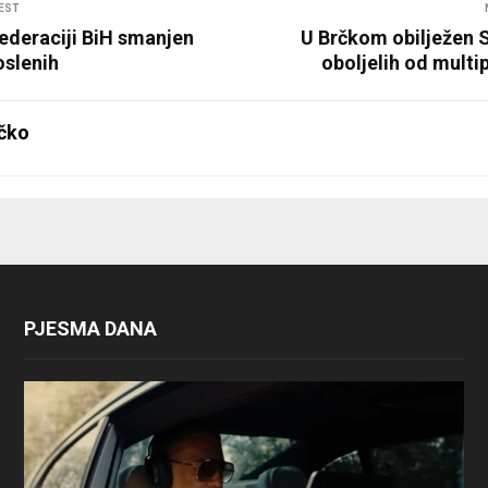
EST
Federaciji BiH smanjen
U Brčkom obilježen S
oslenih
oboljelih od multi
čko
PJESMA DANA