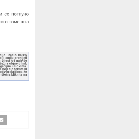
и се потпуно
ти о томе шта
kcije. Radio Brčko
ji smiju prenijeti
 vijest od najviše
užna objaviti link
ugačijim uslovima.
koji dio teksta ili
otiv prekršioca će
štenja kliknite na