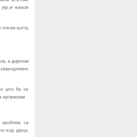
 јер је њихов
о током љета,
ла, а дијелом
 свакодневно
то што ће се
а организам.
, проблем са
 код д‌јеце,