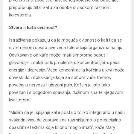
prvenstveno zbog već navedenog kolesterola. Stručnjaci
preporučuju filtar kafu za osobe s visokom razinom
kolesterola.
Stvara li kafa ovisnost?
Istraživanja pokazuju da je moguća ovisnost o kafi i da se
s vremenom stvara sve veća tolerancija organizma na nju.
Odvikavanje od kafe može imati simptome poput
glavobolje, iritabilnosti, problema s koncentracijom, pada
energije i depresije. Veća koncentracija kofeina u krvi može
dovesti do intoksikacije koja za sobom vuče tremor,
povećanu nervozu i ubrzani puls. Kofein je isto tako
povezan i s odgodom spavanja, dužinom sna te njegovom
kvalitetom.
“Mislim da je ispijanje kafe postalo toliko integrirano u našu
svakodnevicu da zapravo i ne razmišljamo o potencijalno
opasnim efektima koje bi ono moglo imati”, kaže Mary