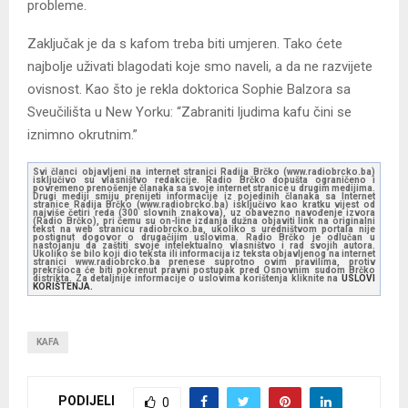
probleme.
Zaključak je da s kafom treba biti umjeren. Tako ćete
najbolje uživati blagodati koje smo naveli, a da ne razvijete
ovisnost. Kao što je rekla doktorica Sophie Balzora sa
Sveučilišta u New Yorku: “Zabraniti ljudima kafu čini se
iznimno okrutnim.”
Svi članci objavljeni na internet stranici Radija Brčko (www.radiobrcko.ba)
isključivo su vlasništvo redakcije. Radio Brčko dopušta ograničeno i
povremeno prenošenje članaka sa svoje internet stranice u drugim medijima.
Drugi mediji smiju prenijeti informacije iz pojedinih članaka sa Internet
stranice Radija Brčko (www.radiobrcko.ba) isključivo kao kratku vijest od
najviše četiri reda (300 slovnih znakova), uz obavezno navođenje izvora
(Radio Brčko), pri čemu su on-line izdanja dužna objaviti link na originalni
tekst na web stranicu radiobrcko.ba, ukoliko s uredništvom portala nije
postignut dogovor o drugačijim uslovima. Radio Brčko je odlučan u
nastojanju da zaštiti svoje intelektualno vlasništvo i rad svojih autora.
Ukoliko se bilo koji dio teksta ili informacija iz teksta objavljenog na internet
stranici www.radiobrcko.ba prenese suprotno ovim pravilima, protiv
prekršioca će biti pokrenut pravni postupak pred Osnovnim sudom Brčko
distrikta. Za detaljnije informacije o uslovima korištenja kliknite na
USLOVI
KORIŠTENJA.
KAFA
PODIJELI
0