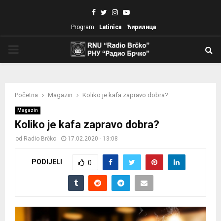
Facebook
Twitter
Instagram
Youtube
Program
Latinica
Ћирилица
PRIMARY
MENU
Početna
Magazin
Koliko je kafa zapravo dobra?
Magazin
Koliko je kafa zapravo dobra?
od
Radio Brčko
17.02.2020 - 13:08
PODIJELI
0