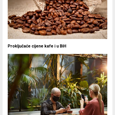
Proključaće cijene kafe i u BiH