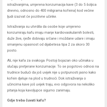
istraživanjima, umjerena konzumacija kave (3 do 5 šoljica
dnevno, odnosno do 400 miligrama kofeina) kod većine
ljudi izazvat će pozitivne učinke.
Istraživanja su utvrdila da osobe koje umjereno
konzumiraju kafu imaju manje kardiovaskularnih bolesti,
duže žive, rjeđe dobivaju srčane i moždane udare i imaju
smanjenu opasnost od dijabetesa tipa 2 za skoro 30
posto.
Ali, nije kafa za svakoga. Postoji bojazan oko učinaka u
slučaju pretjerane konzumacije. To se pogotovo odnosi na
trudnice budući da još uvijek nije u potpunosti jasno kako
kofein djeluje na plod u trudnoći. Dok istraživanja o
učincima kave još uvijek traju, evo odgovora na nekoliko
pitanja koja kavoljupce sigurno zanimaju.
Gdje treba čuvati kafu?