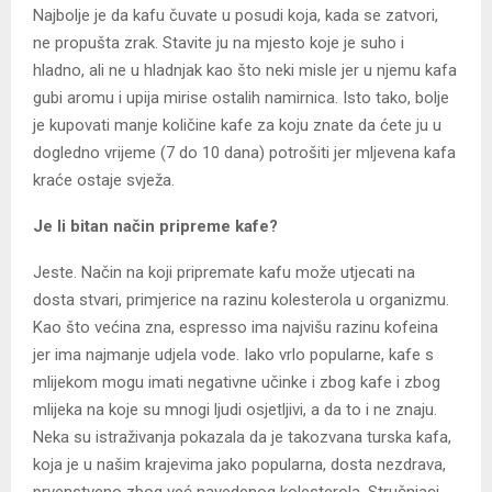
Najbolje je da kafu čuvate u posudi koja, kada se zatvori,
ne propušta zrak. Stavite ju na mjesto koje je suho i
hladno, ali ne u hladnjak kao što neki misle jer u njemu kafa
gubi aromu i upija mirise ostalih namirnica. Isto tako, bolje
je kupovati manje količine kafe za koju znate da ćete ju u
dogledno vrijeme (7 do 10 dana) potrošiti jer mljevena kafa
kraće ostaje svježa.
Je li bitan način pripreme kafe?
Jeste. Način na koji pripremate kafu može utjecati na
dosta stvari, primjerice na razinu kolesterola u organizmu.
Kao što većina zna, espresso ima najvišu razinu kofeina
jer ima najmanje udjela vode. Iako vrlo popularne, kafe s
mlijekom mogu imati negativne učinke i zbog kafe i zbog
mlijeka na koje su mnogi ljudi osjetljivi, a da to i ne znaju.
Neka su istraživanja pokazala da je takozvana turska kafa,
koja je u našim krajevima jako popularna, dosta nezdrava,