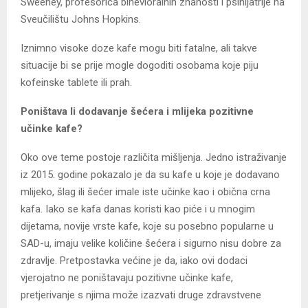
Sweeney, profesorica bihevioralnih znanosti i psihijatrije na
Sveučilištu Johns Hopkins.
Iznimno visoke doze kafe mogu biti fatalne, ali takve
situacije bi se prije mogle dogoditi osobama koje piju
kofeinske tablete ili prah.
Poništava li dodavanje šećera i mlijeka pozitivne
učinke kafe?
Oko ove teme postoje različita mišljenja. Jedno istraživanje
iz 2015. godine pokazalo je da su kafe u koje je dodavano
mlijeko, šlag ili šećer imale iste učinke kao i obična crna
kafa. Iako se kafa danas koristi kao piće i u mnogim
dijetama, novije vrste kafe, koje su posebno popularne u
SAD-u, imaju velike količine šećera i sigurno nisu dobre za
zdravlje. Pretpostavka većine je da, iako ovi dodaci
vjerojatno ne poništavaju pozitivne učinke kafe,
pretjerivanje s njima može izazvati druge zdravstvene