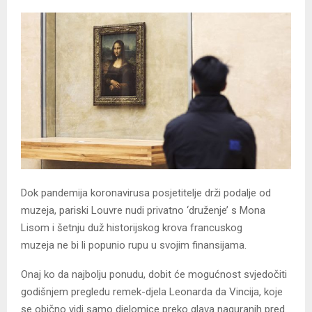
Dok pandemija koronavirusa posjetitelje drži podalje od
muzeja, pariski Louvre nudi privatno ‘druženje’ s Mona
Lisom i šetnju duž historijskog krova francuskog
muzeja ne bi li popunio rupu u svojim finansijama.
Onaj ko da najbolju ponudu, dobit će mogućnost svjedočiti
godišnjem pregledu remek-djela Leonarda da Vincija, koje
se obično vidi samo djelomice preko glava naguranih pred