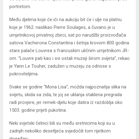
portretom.
Među djelima koje će ići na aukciju bit će i ulje na platnu
koje je 1962. naslikao Pierre Soulages, a čuvano je u
umjetnikovoj privatnoj zbirci, sat po narudžbi proizvođača
satova Vacherona Constantina i šetnja krovom 800 godina
stare palače Louvrea s francuskim uličnim umjetnikom JR-
om. “Louvre pati kao i svi ostali muzeji širom svijeta”, rekao
je Yann Le Touher, zadužen u muzeju za odnose s
pokroviteljima.
Svake se godine “Mona Lisa”, možda najpoznatija slika na
svijetu, skida sa zida, te joj se uklanja staklena pregrada
radi provjere, jer remek-djelu koje datira iz razdoblja oko
1503. godine prijeti pukotina.
Neki svjetski čelnici bili su među sretnicima koji su u
zadnjih nekoliko desetljeća svjedočili tom rijetkom
događaju.