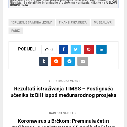
prekršioca će biti pokrenut pravni postupak pred Osnovnim sudom Brčko
distrikta. Za detaljnije informacije o uslovima korištenja kliknite na
USLOVI
KORIŠTENJA.
"DRUŽENJE SA MONA LIZOM"
FINANSIJSKA KRIZA
MUZEJ LUVR
PARIZ
PODIJELI
0
PRETHODNA VIJEST
Rezultati istraživanja TIMSS – Postignuća
učenika iz BiH ispod međunarodnog prosjeka
NAREDNA VIJEST
Koronavirus u Brčkom: Preminula četiri