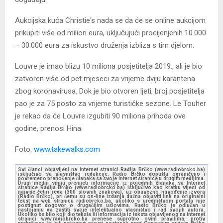
Aukcijska kuća Christie's nada se da će se online aukcijom
prikupiti više od milion eura, uključujući procijenjenih 10.000
– 30.000 eura za iskustvo druženja izbliza s tim djelom.
Louvre je imao blizu 10 miliona posjetitelja 2019., ali je bio
zatvoren više od pet mjeseci za vrijeme dviju karantena
zbog koronavirusa. Dok je bio otvoren ljeti, broj posjetitelja
pao je za 75 posto za vrijeme turističke sezone. Le Touher
je rekao da će Louvre izgubiti 90 miliona prihoda ove
godine, prenosi Hina.
Foto:
www.takewalks.com
Svi članci objavljeni na internet stranici Radija Brčko (www.radiobrcko.ba)
isključivo su vlasništvo redakcije. Radio Brčko dopušta ograničeno i
povremeno prenošenje članaka sa svoje internet stranice u drugim medijima.
Drugi mediji smiju prenijeti informacije iz pojedinih članaka sa Internet
stranice Radija Brčko (www.radiobrcko.ba) isključivo kao kratku vijest od
najviše četiri reda (300 slovnih znakova), uz obavezno navođenje izvora
(Radio Brčko), pri čemu su on-line izdanja dužna objaviti link na originalni
tekst na web stranicu radiobrcko.ba, ukoliko s uredništvom portala nije
postignut dogovor o drugačijim uslovima. Radio Brčko je odlučan u
nastojanju da zaštiti svoje intelektualno vlasništvo i rad svojih autora.
Ukoliko se bilo koji dio teksta ili informacija iz teksta objavljenog na internet
stranici www.radiobrcko.ba prenese suprotno ovim pravilima, protiv