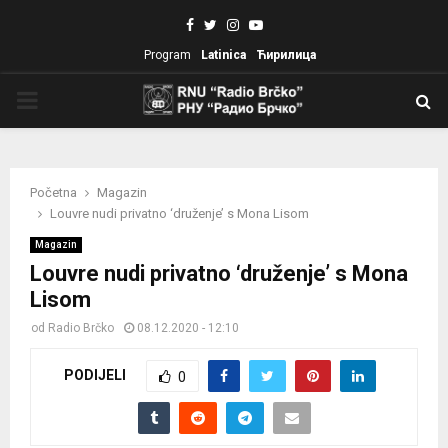
Facebook
Twitter
Instagram
Youtube
Program
Latinica
Ћирилица
PRIMARY
MENU
Početna
Magazin
Louvre nudi privatno ‘druženje’ s Mona Lisom
Magazin
Louvre nudi privatno ‘druženje’ s Mona
Lisom
od
Radio Brčko
08.12.2020 - 12:10
PODIJELI
0