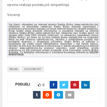
njezina reakcija postala još simpatičnija.
Vecernji
Svi članci objavljeni na internet stranici Radija Brčko (www.radiobrcko.ba)
isključivo su vlasništvo redakcije. Radio Brčko dopušta ograničeno i
povremeno prenošenje članaka sa svoje internet stranice u drugim medijima.
Drugi mediji smiju prenijeti informacije iz pojedinih članaka sa Internet
stranice Radija Brčko (www.radiobrcko.ba) isključivo kao kratku vijest od
najviše četiri reda (300 slovnih znakova), uz obavezno navođenje izvora
(Radio Brčko), pri čemu su on-line izdanja dužna objaviti link na originalni
tekst na web stranicu radiobrcko.ba, ukoliko s uredništvom portala nije
postignut dogovor o drugačijim uslovima. Radio Brčko je odlučan u
nastojanju da zaštiti svoje intelektualno vlasništvo i rad svojih autora.
Ukoliko se bilo koji dio teksta ili informacija iz teksta objavljenog na internet
stranici www.radiobrcko.ba prenese suprotno ovim pravilima, protiv
prekršioca će biti pokrenut pravni postupak pred Osnovnim sudom Brčko
distrikta. Za detaljnije informacije o uslovima korištenja kliknite na
USLOVI
KORIŠTENJA.
MAJKA
ZOOLOŠKI VRT
PODIJELI
0