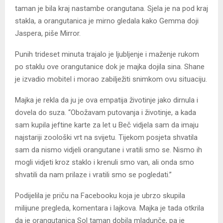
taman je bila kraj nastambe orangutana. Sjela je na pod kraj
stakla, a orangutanica je mirno gledala kako Gemma doji
Jaspera, piše Mirror.
Punih trideset minuta trajalo je ljubljenje i maženje rukom
po staklu ove orangutanice dok je majka dojila sina. Shane
je izvadio mobitel i morao zabilježiti snimkom ovu situaciju.
Majka je rekla da ju je ova empatija životinje jako dirnula i
dovela do suza. “Obožavam putovanja i životinje, a kada
sam kupila jeftine karte za let u Beč vidjela sam da imaju
najstariji zoološki vrt na svijetu. Tijekom posjeta shvatila
sam da nismo vidjeli orangutane i vratili smo se. Nismo ih
mogli vidjeti kroz staklo i krenuli smo van, ali onda smo
shvatili da nam prilaze i vratili smo se pogledati.”
Podijelila je priču na Facebooku koja je ubrzo skupila
milijune pregleda, komentara i lajkova. Majka je tada otkrila
da je orangutanica Sol taman dobila mladunče, pa je