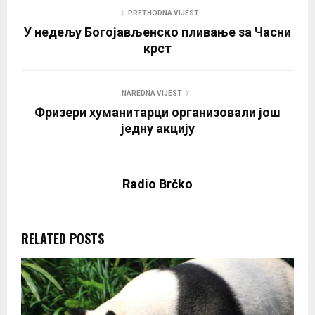
PRETHODNA VIJEST
У недељу Богојављенско пливање за Часни
крст
NAREDNA VIJEST
Фризери хуманитарци организовали још
једну акцију
Radio Brčko
RELATED POSTS