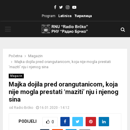
Facebook
Twitter
Instagram
Youtube
Program
Latinica
Ћирилица
PRIMARY
MENU
Početna
Magazin
Majka dojila pred orangutanicom, koja nije mogla prestati
‘maziti’ nju i njenog sina
Magazin
Majka dojila pred orangutanicom, koja
nije mogla prestati ‘maziti’ nju i njenog
sina
od
Radio Brčko
16.01.2020 - 14:12
PODIJELI
0