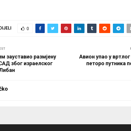
DIJELI
0
EST
им зауставио размјену
Авион упао у вртлог
 САД због израелског
петоро путника п
 Либан
čko