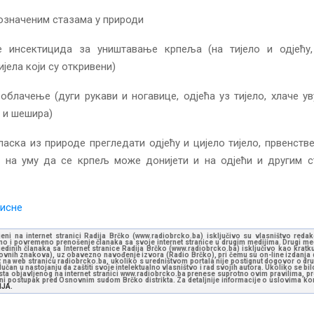
 означеним стазама у природи
 инсектицида за уништавање крпеља (на тијело и одјећу
ијела који су откривени)
облачење (дуги рукави и ногавице, одјећа уз тијело, хлаче ув
 и шешира)
ласка из природе прегледати одјећу и цијело тијело, првенств
и на уму да се крпељ може донијети и на одјећи и другим ст
исне
jeni na internet stranici Radija Brčko (www.radiobrcko.ba) isključivo su vlasništvo reda
o i povremeno prenošenje članaka sa svoje internet stranice u drugim medijima. Drugi medi
jedinih članaka sa Internet stranice Radija Brčko (www.radiobrcko.ba) isključivo kao kratku
slovnih znakova), uz obavezno navođenje izvora (Radio Brčko), pri čemu su on-line izdanja d
st na web stranicu radiobrcko.ba, ukoliko s uredništvom portala nije postignut dogovor o dr
učan u nastojanju da zaštiti svoje intelektualno vlasništvo i rad svojih autora. Ukoliko se bilo 
ksta objavljenog na internet stranici www.radiobrcko.ba prenese suprotno ovim pravilima, pr
vni postupak pred Osnovnim sudom Brčko distrikta. Za detaljnije informacije o uslovima kori
NJA.