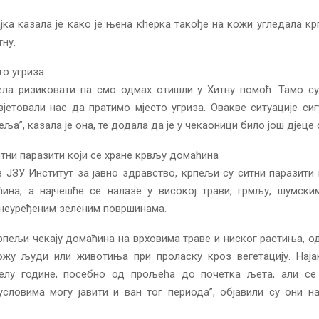
јка казала је како је њена кћерка такође на кожи угледала крп
тну.
то угриза
ла ризиковати па смо одмах отишли у Хитну помоћ. Тамо су 
јетовали нас да пратимо мјесто угриза. Овакве ситуације си
еља”, казала је она, те додала да је у чекаоници било још дјеце
тни паразити који се хране крвљу домаћина
 ЈЗУ Институт за јавно здравство, крпељи су ситни паразити 
ина, а најчешће се налазе у високој трави, грмљу, шумским
 неуређеним зеленим површинама.
рпељи чекају домаћина на врховима траве и ниског растиња, о
ожу људи или животиња при проласку кроз вегетацију. Најак
јелу године, посебно од прољећа до почетка љета, али с
условима могу јавити и ван тог периода”, објавили су они н