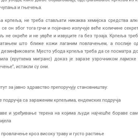
 чупања и гњечења.
а крпеља, не треба стављати никаква хемијска средства алк
ер се он због тога грчи и појачано излучује веће количине секре
ељ не окреће и не уврће и извуците га без трзаја. Крпеља тре
ватањем што ближе кожи лаганим повлачењем, а послије 
 дезинфиковати. Мјесто убода крпеља треба да се посматра до
ила (ерyтхема мигранс) доказ је заразе узрочником лајмске
ечење”, истакли су они.
тут за јавно здравство препоручују становништву:
е подручја са зараженим крпељима, ендемских подручја
аве и уређивање терена на којима људи најчешће бораве са
ијела
и провлачење кроз високу траву и густо растиње