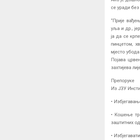
се уради без
“Прије вађењ
уља и др., ј
ја да се крп
пинцетом, х
мјесто убода
Појава црвен
захтијева лиј
Препоруке
Из ЈЗУ Инсти
• Избјегавањ
• Кошење тр
заштитних од
• Избјегават