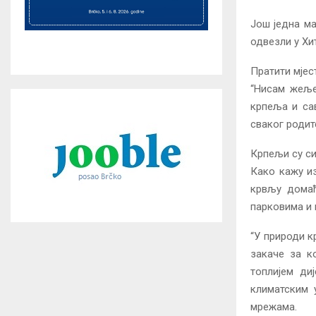
Још једна ма
одвезли у Хи
Пратити мјес
“Нисам жеље
крпеља и сав
сваког родит
Крпељи су си
Како кажу из
крвљу домаћ
парковима и
“У природи к
закаче за к
топлијем ди
климатским 
мрежама.