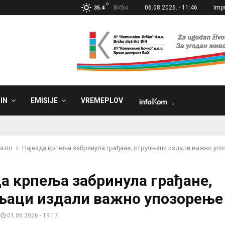
C
Brčko
06.08.2026. - 11:46
Imp
35.4
IN
EMISIJE
VREMEPLOV
˼
azin
Најезда крпеља забринула грађане, стручњаци издали важно уп
да крпеља забринула грађане,
њаци издали важно упозорење
01.06.2026 - 19:17