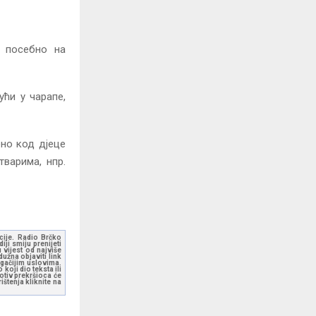
, посебно на
ући у чарапе,
ено код дјеце
варима, нпр.
kcije. Radio Brčko
ji smiju prenijeti
 vijest od najviše
užna objaviti link
ugačijim uslovima.
koji dio teksta ili
otiv prekršioca će
štenja kliknite na