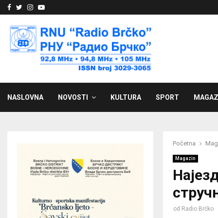
Facebook
Twitter
Instagram
Youtube
NASLOVNA
NOVOSTI
KULTURA
SPORT
MAGAZ
Početna
Mag
Magazin
Најез
струч
od
Radio Brčko