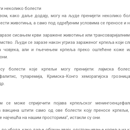
ти неколико болести
ом, како даље додају, могу на људе пренијети неколико бол
ести животиња, а само под одређеним условима се преносе и н
заразе сисањем крви заражене животиње или трансоваријалним
омство. Људи се заразе након угриза зараженог крпеља који с
а човјека, али и гњечењем крпеља преко оштећене коже ил
они.
су болести које крпељи могу пренијети: лајмска болес
фалитис, туларемија, Кримска-Конго хеморагијска грозница
др.
ом се може спријечити појава крпељског менингоенцефал
а вакцина штити само од ове болести коју преносе крпељи,
је најчешћа на нашим просторима”, истакли су они.
 до убода, како даље објашњавају, одстрањивање крпеља из 