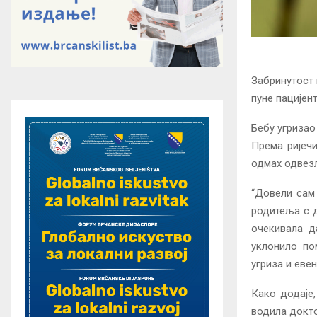
Забринутост 
пуне пацијен
Бебу угриза
Према ријечи
одмах одвезл
“Довели сам 
родитеља с д
очекивала д
уклонило по
угриза и евен
Како додаје,
водила докто