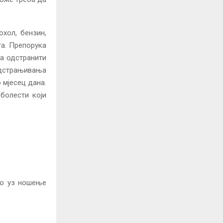
охол, бензин,
та. Препорука
ба одстранити
одстрањивања
 мјесец дана.
 болести који
мо уз ношење