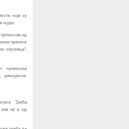
ести, које су
а људе.
 преносом од
лином пренесе
и слузница”,
т, крпељски
, рикециозе,
итиса. Треба
 али не и од
коже треба да