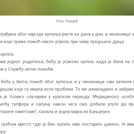
Foto: Freepik
грађана због најезде крпеља расте из дана у дан, а чекаонице 
ти који траже помоћ након угриза, при чему предњаче дјеца.
о крпељ
ма једног родитеља, бебу је угризао крпељ када је била на тр
и у Службу хитне помоћи.
бебу у Хитну помоћ због крпеља, а у чекаоници сам затекла
јецом која су имала исти проблем. То ме изненадило и забрин
а је толико случајева у кратком периоду. Медицинско особ
моћу тупфера и сапуна, након чега смо добили упуте да пр
туалне симптоме”, казала је једна мајка из Бањалуке.
 срећом мјесто гдје је био крпељ није постајало црвено, те виш
ру.