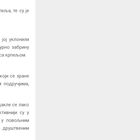
еља, те су је
јој уклонили
гурно забрину
 са крпељом.
који се хране
 подручјима,
дакле се лако
тивнији су у
е у повољним
а друштвеним