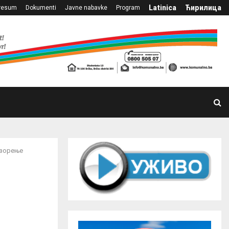
Latinica
Ћирилица
resum
Dokumenti
Javne nabavke
Program
озорење