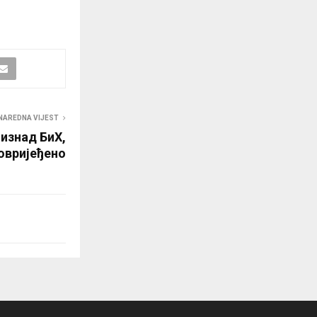
NAREDNA VIJEST
 изнад БиХ,
овријеђено