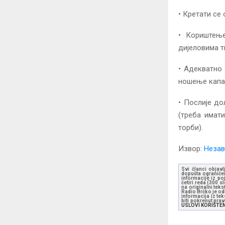
• Кретати се
• Кориштење
дијеловима т
• Адекватно 
ношење капа
• Послије до
(треба имат
торби).
Извор:
Незав
Svi članci objavl
dopušta ograničen
informacije iz po
četiri reda (300 
na originalni tek
Radio Brčko je odl
informacija iz te
biti pokrenut pra
USLOVI KORIŠTE