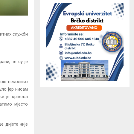
хитних служби
ави, те су је
 још неколико
уло јер нисам
ље је крпеља
атимо мјесто
е дијете није