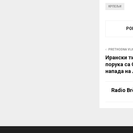
КРПЕЉИ
PO
PRETHODNA VIJ
Ирански т
порука са
напада на
Radio Br