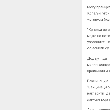
Могу преније
Крпељи угриз
углавном бол
“Крпељи се 
мајке на пот
узрочнике н
објаснили су 
Додају да 
менингоенце
ерлихиоза и 
Вакцинација
“Вакцинациј
нагласити д
лајмске која 
Ако је дошло