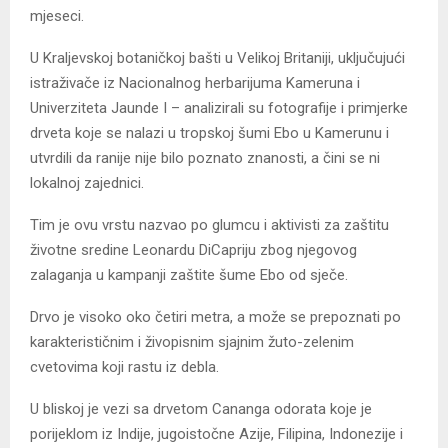
mjeseci.
U Kraljevskoj botaničkoj bašti u Velikoj Britaniji, uključujući
istraživače iz Nacionalnog herbarijuma Kameruna i
Univerziteta Jaunde I – analizirali su fotografije i primjerke
drveta koje se nalazi u tropskoj šumi Ebo u Kamerunu i
utvrdili da ranije nije bilo poznato znanosti, a čini se ni
lokalnoj zajednici.
Tim je ovu vrstu nazvao po glumcu i aktivisti za zaštitu
životne sredine Leonardu DiCapriju zbog njegovog
zalaganja u kampanji zaštite šume Ebo od sječe.
Drvo je visoko oko četiri metra, a može se prepoznati po
karakterističnim i živopisnim sjajnim žuto-zelenim
cvetovima koji rastu iz debla.
U bliskoj je vezi sa drvetom Cananga odorata koje je
porijeklom iz Indije, jugoistočne Azije, Filipina, Indonezije i