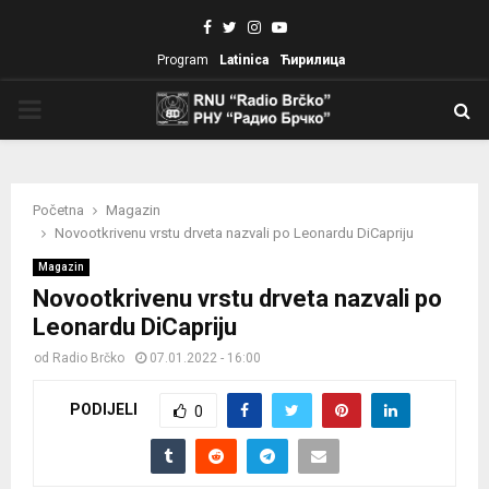
Facebook
Twitter
Instagram
Youtube
Program
Latinica
Ћирилица
PRIMARY
MENU
Početna
Magazin
Novootkrivenu vrstu drveta nazvali po Leonardu DiCapriju
Magazin
Novootkrivenu vrstu drveta nazvali po
Leonardu DiCapriju
od
Radio Brčko
07.01.2022 - 16:00
PODIJELI
0