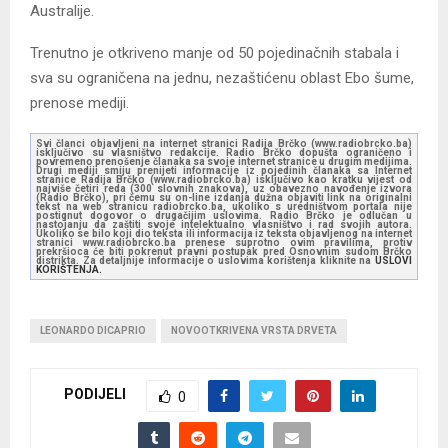
Australije.
Trenutno je otkriveno manje od 50 pojedinačnih stabala i
sva su ograničena na jednu, nezaštićenu oblast Ebo šume,
prenose mediji.
Svi članci objavljeni na internet stranici Radija Brčko (www.radiobrcko.ba)
isključivo su vlasništvo redakcije. Radio Brčko dopušta ograničeno i
povremeno prenošenje članaka sa svoje internet stranice u drugim medijima.
Drugi mediji smiju prenijeti informacije iz pojedinih članaka sa Internet
stranice Radija Brčko (www.radiobrcko.ba) isključivo kao kratku vijest od
najviše četiri reda (300 slovnih znakova), uz obavezno navođenje izvora
(Radio Brčko), pri čemu su on-line izdanja dužna objaviti link na originalni
tekst na web stranicu radiobrcko.ba, ukoliko s uredništvom portala nije
postignut dogovor o drugačijim uslovima. Radio Brčko je odlučan u
nastojanju da zaštiti svoje intelektualno vlasništvo i rad svojih autora.
Ukoliko se bilo koji dio teksta ili informacija iz teksta objavljenog na internet
stranici www.radiobrcko.ba prenese suprotno ovim pravilima, protiv
prekršioca će biti pokrenut pravni postupak pred Osnovnim sudom Brčko
distrikta. Za detaljnije informacije o uslovima korištenja kliknite na
USLOVI
KORIŠTENJA.
LEONARDO DICAPRIO
NOVOOTKRIVENA VRSTA DRVETA
PODIJELI
0