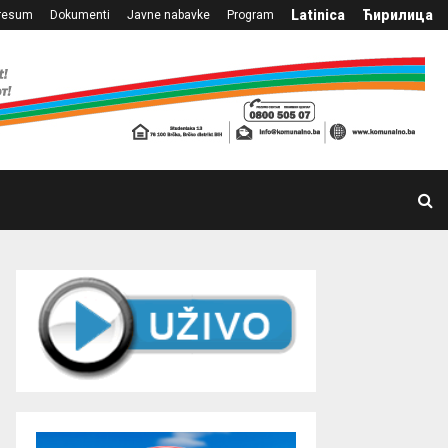
Latinica
Ћирилица
resum
Dokumenti
Javne nabavke
Program