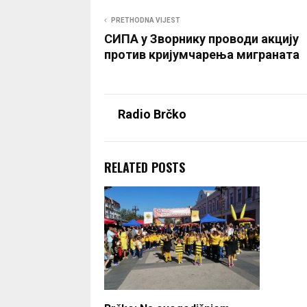
PRETHODNA VIJEST
СИПА у Зворнику проводи акцију
против кријумчарењa миграната
Radio Brčko
RELATED POSTS