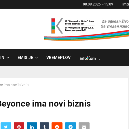
08.08.2026. - 15:09
Imp
IN
EMISIJE
VREMEPLOV
˼
e ima novi biznis
Beyonce ima novi biznis