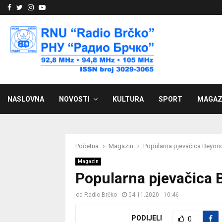
Facebook
Twitter
Instagram
Youtube
NASLOVNA
NOVOSTI
KULTURA
SPORT
MAGAZ
Početna
Magazin
Popularna pjevačica Beyonc
Magazin
Popularna pjevačica 
od
Radio Brčko
04.11.2020 - 10:46
PODIJELI
0