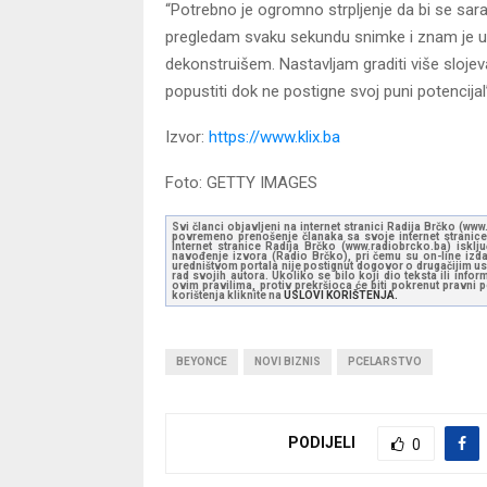
“Potrebno je ogromno strpljenje da bi se sa
pregledam svaku sekundu snimke i znam je un
dekonstruišem. Nastavljam graditi više sloje
popustiti dok ne postigne svoj puni potencijal
Izvor:
https://www.klix.ba
Foto: GETTY IMAGES
Svi članci objavljeni na internet stranici Radija Brčko (w
povremeno prenošenje članaka sa svoje internet stranice 
Internet stranice Radija Brčko (www.radiobrcko.ba) isklj
navođenje izvora (Radio Brčko), pri čemu su on-line izdan
uredništvom portala nije postignut dogovor o drugačijim usl
rad svojih autora. Ukoliko se bilo koji dio teksta ili inf
ovim pravilima, protiv prekršioca će biti pokrenut pravni
korištenja kliknite na
USLOVI KORIŠTENJA.
BEYONCE
NOVI BIZNIS
PCELARSTVO
PODIJELI
0