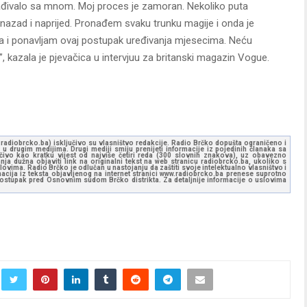
rađivalo sa mnom. Moj proces je zamoran. Nekoliko puta
azad i naprijed. Pronađem svaku trunku magije i onda je
va i ponavljam ovaj postupak uređivanja mjesecima. Neću
”, kazala je pjevačica u intervjuu za britanski magazin Vogue.
ww.radiobrcko.ba) isključivo su vlasništvo redakcije. Radio Brčko dopušta ograničeno i
u drugim medijima. Drugi mediji smiju prenijeti informacije iz pojedinih članaka sa
učivo kao kratku vijest od najviše četiri reda (300 slovnih znakova), uz obavezno
ja dužna objaviti link na originalni tekst na web stranicu radiobrcko.ba, ukoliko s
ovima. Radio Brčko je odlučan u nastojanju da zaštiti svoje intelektualno vlasništvo i
ormacija iz teksta objavljenog na internet stranici www.radiobrcko.ba prenese suprotno
 postupak pred Osnovnim sudom Brčko distrikta. Za detaljnije informacije o uslovima