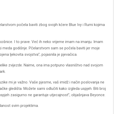
larstvom počela baviti zbog svojih kćere Blue Ivy i Rumi kojima
košnice. I to prave. Već ih neko vrijeme imam na imanju. Imam
ki meda godišnje. Pčelarstvom sam se počela baviti jer moje
jena ljekovita svojstva”, pojasnila je pjevačica.
 velike zvijezde. Naime, ona ima potpuno vlasništvo nad svojom
ark.
muzike mi je važno. Vaše pjesme, vaš imidž i način poslovanja ne
tačke gledišta. Možete sami odlučiti kako izgleda uspjeh. Biti broj
i uspjeh zasigurno ne garantuje utjecajnost”, objašnjava Beyonce.
edanost svim projektima.