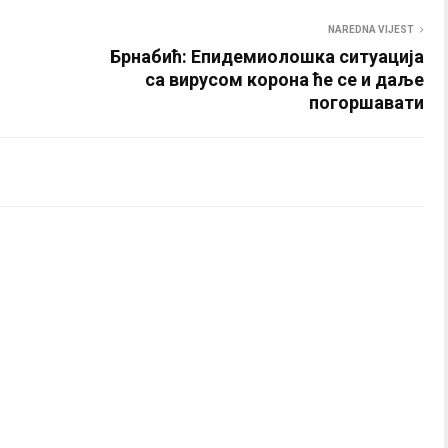
NAREDNA VIJEST
Брнабић: Епидемиолошка ситуација
са вирусом корона ће се и даље
погоршавати