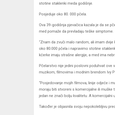
stotine staklenki meda godišnje.
Posjeduje oko 80. 000 pčela.
Ova 39-godišnja pjevačica kazala je da se pče
med pomaže da prevladaju teške simptome.
“Znam da zvuči malo random, ali imam dvije 
oko 80.000 pčela i napravimo stotine staklen
kćerke imaju strašne alergije, a med ima nebro
Pčelarstvo nije jedini poslovni poduhvat ove
muzikom, filmovima i modnim brendom Ivy P
“Posjedovanje mojih filmova, linije odjeće i 
moraju biti stvoreni s komercijalne ili muške 
jedan ne znači bolju kvalitetu. A komercijaln
Također je objasnila svoju nepokolebljivu pr