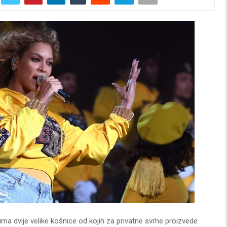
ma dvije velike košnice od kojih za privatne svrhe proizvede