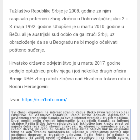
Tužilaštvo Republike Srbije je 2008. godine za njim
raspisalo poternicu zbog zločina u Dobrovoljačkoj ulici 2. i
3. maja 1992. godine. Uhapšen je u martu 2010. godine u
Beču, ali je austrijski sud odbio da ga izruči Srbiji, uz
obrazloženje da se u Beogradu ne bi moglo očekivati
pošteno suđenje.
Hrvatsko državno odvjetništvo je u martu 2017. godine
podiglo optužnicu protiv njega i još nekoliko drugih oficira
Armije RBiH zbog ratnih zločina nad Hrvatima tokom rata u
Bosni i Hercegovini.
Izvor:
https://rs.n1info.com/
Svi članci objavljeni na internet stranici Radija Brčko (www.radiobrcko.ba)
isključivo su vlasništvo redakcije. Radio Brčko dopušta ograničeno i
povremeno prenošenje članaka sa svoje internet stranice u drugim medijima.
Drugi mediji smiju prenijeti informacije iz pojedinih članaka sa Internet
stranice Radija Brčko (www.radiobrcko.ba) isključivo kao kratku vijest od
najviše četiri reda (300 slovnih znakova), uz obavezno navođenje izvora
(Radio Brčko), pri čemu su on-line izdanja dužna objaviti link na originalni
tekst na web stranicu radiobrcko.ba, ukoliko s uredništvom portala nije
postignut dogovor o drugačijim uslovima. Radio Brčko je odlučan u
nastojanju da zaštiti svoje intelektualno vlasništvo i rad svojih autora.