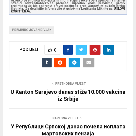
Ukoliko se bilo koji dio teksta ili informacija iz teksta objavljenog na internet
stranici www.radiobrcko.ba prenese suprotno ovim pravilima, protiv
prekršioca će biti pokrenut pravni postupak pred Osnovnim sudom Brčko
distrikta. Za detaljnije informacije o uslovima korištenja kliknite na
USLOVI
KORIŠTENJA.
PREMINUO JOVAN DIVJAK
PODIJELI
0
PRETHODNA VIJEST
U Kanton Sarajevo danas stiže 10.000 vakcina
iz Srbije
NAREDNA VIJEST
У Републици Српској данас почела исплата
мартовских пензија