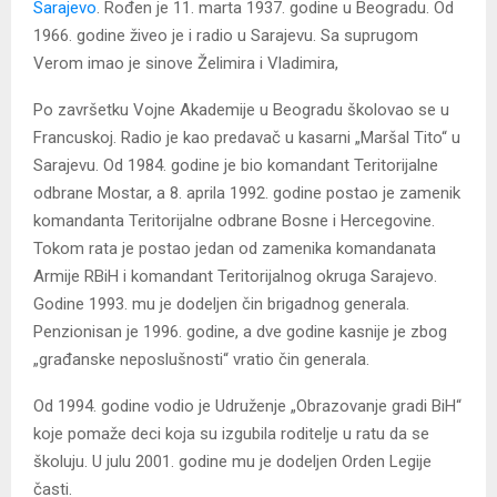
Sarajevo
. Rođen je 11. marta 1937. godine u Beogradu. Od
1966. godine živeo je i radio u Sarajevu. Sa suprugom
Verom imao je sinove Želimira i Vladimira,
Po završetku Vojne Akademije u Beogradu školovao se u
Francuskoj. Radio je kao predavač u kasarni „Maršal Tito“ u
Sarajevu. Od 1984. godine je bio komandant Teritorijalne
odbrane Mostar, a 8. aprila 1992. godine postao je zamenik
komandanta Teritorijalne odbrane Bosne i Hercegovine.
Tokom rata je postao jedan od zamenika komandanata
Armije RBiH i komandant Teritorijalnog okruga Sarajevo.
Godine 1993. mu je dodeljen čin brigadnog generala.
Penzionisan je 1996. godine, a dve godine kasnije je zbog
„građanske neposlušnosti“ vratio čin generala.
Od 1994. godine vodio je Udruženje „Obrazovanje gradi BiH“
koje pomaže deci koja su izgubila roditelje u ratu da se
školuju. U julu 2001. godine mu je dodeljen Orden Legije
časti.