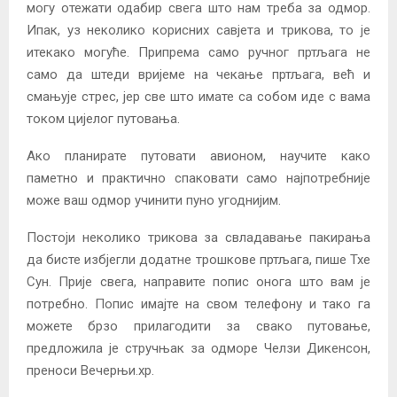
могу отежати одабир свега што нам треба за одмор.
Ипак, уз неколико корисних савјета и трикова, то је
итекако могуће. Припрема само ручног пртљага не
само да штеди вријеме на чекање пртљага, већ и
смањује стрес, јер све што имате са собом иде с вама
током цијелог путовања.
Ако планирате путовати авионом, научите како
паметно и практично спаковати само најпотребније
може ваш одмор учинити пуно угоднијим.
Постоји неколико трикова за свладавање пакирања
да бисте избјегли додатне трошкове пртљага, пише Тхе
Сун. Прије свега, направите попис онога што вам је
потребно. Попис имајте на свом телефону и тако га
можете брзо прилагодити за свако путовање,
предложила је стручњак за одморе Челзи Дикенсон,
преноси Вечерњи.хр.