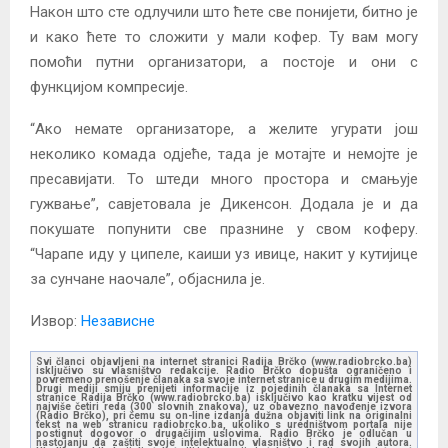
Након што сте одлучили што ћете све понијети, битно је
и како ћете то сложити у мали кофер. Ту вам могу
помоћи путни организатори, а постоје и они с
функцијом компресије.
“Ако немате организаторе, а желите угурати још
неколико комада одјеће, тада је мотајте и немојте је
пресавијати. То штеди много простора и смањује
гужвање”, савјетовала је Дикенсон. Додала је и да
покушате попунити све празнине у свом коферу.
“Чарапе иду у ципеле, каиши уз ивице, накит у кутијице
за сунчане наочале”, објаснила је.
Извор:
Независне
Svi članci objavljeni na internet stranici Radija Brčko (www.radiobrcko.ba)
isključivo su vlasništvo redakcije. Radio Brčko dopušta ograničeno i
povremeno prenošenje članaka sa svoje internet stranice u drugim medijima.
Drugi mediji smiju prenijeti informacije iz pojedinih članaka sa Internet
stranice Radija Brčko (www.radiobrcko.ba) isključivo kao kratku vijest od
najviše četiri reda (300 slovnih znakova), uz obavezno navođenje izvora
(Radio Brčko), pri čemu su on-line izdanja dužna objaviti link na originalni
tekst na web stranicu radiobrcko.ba, ukoliko s uredništvom portala nije
postignut dogovor o drugačijim uslovima. Radio Brčko je odlučan u
nastojanju da zaštiti svoje intelektualno vlasništvo i rad svojih autora.