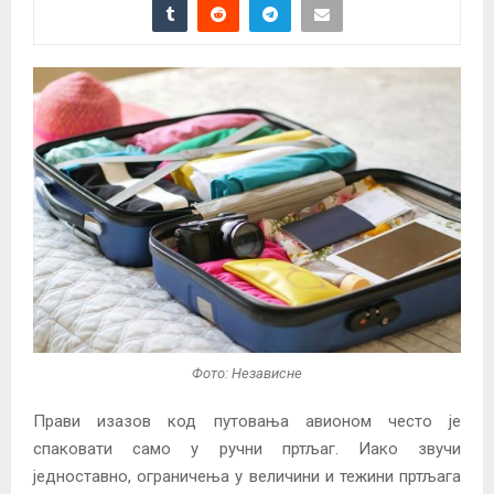
Фото: Независне
Прави изазов код путовања авионом често је
спаковати само у ручни пртљаг. Иако звучи
једноставно, ограничења у величини и тежини пртљага