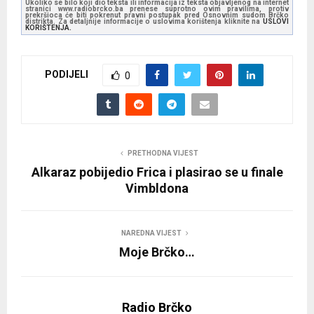
Ukoliko se bilo koji dio teksta ili informacija iz teksta objavljenog na internet
stranici www.radiobrcko.ba prenese suprotno ovim pravilima, protiv
prekršioca će biti pokrenut pravni postupak pred Osnovnim sudom Brčko
distrikta. Za detaljnije informacije o uslovima korištenja kliknite na
USLOVI
KORIŠTENJA.
PODIJELI
0
PRETHODNA VIJEST
Alkaraz pobijedio Frica i plasirao se u finale
Vimbldona
NAREDNA VIJEST
Moje Brčko…
Radio Brčko