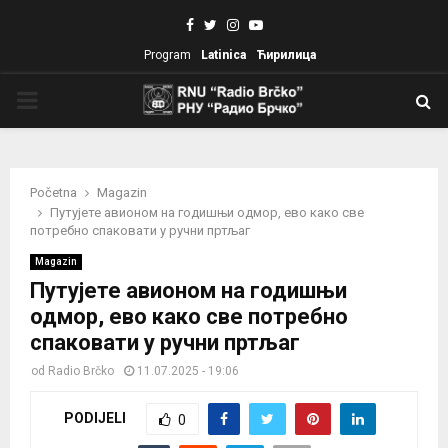
Facebook
Twitter
Instagram
Youtube
Program
Latinica
Ћирилица
PRIMARY
MENU
Početna
Magazin
Путујете авионом на годишњи одмор, ево како све
потребно спаковати у ручни пртљаг
Magazin
Путујете авионом на годишњи
одмор, ево како све потребно
спаковати у ручни пртљаг
od
Radio Brčko
11.07.2025 - 19:06
PODIJELI
0