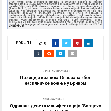
Drugi mediji smiju prenijeti informacije iz pojedinih članaka sa Internet
stranice Radija Brčko (www.radiobrcko.ba) isključivo kao kratku vijest od
najviše četiri reda (300 slovnih znakova), uz obavezno navođenje izvora
(Radio Brčko), pri čemu su on-line izdanja dužna objaviti link na originalni
tekst na web stranicu radiobrcko.ba, ukoliko s uredništvom portala nije
postignut dogovor o drugačijim uslovima. Radio Brčko je odlučan u
nastojanju da zaštiti svoje intelektualno vlasništvo i rad svojih autora.
Ukoliko se bilo koji dio teksta ili informacija iz teksta objavljenog na internet
stranici www.radiobrcko.ba prenese suprotno ovim pravilima, protiv
prekršioca će biti pokrenut pravni postupak pred Osnovnim sudom Brčko
distrikta. Za detaljnije informacije o uslovima korištenja kliknite na
USLOVI
KORIŠTENJA.
PODIJELI
0
PRETHODNA VIJEST
Полиција казнила 15 возача због
насилничке вожње у Брчком
NAREDNA VIJEST
Oдржана девета манифестација “Sarajevo