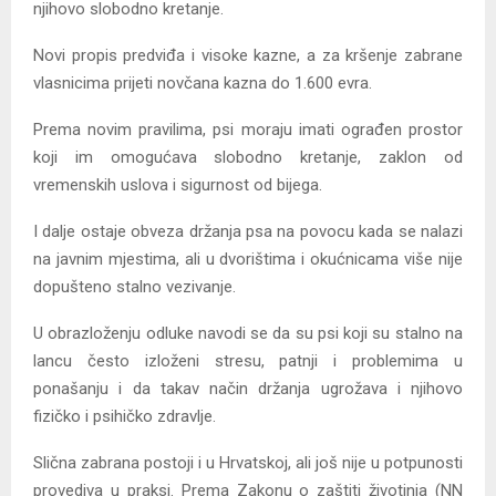
njihovo slobodno kretanje.
Novi propis predviđa i visoke kazne, a za kršenje zabrane
vlasnicima prijeti novčana kazna do 1.600 evra.
Prema novim pravilima, psi moraju imati ograđen prostor
koji im omogućava slobodno kretanje, zaklon od
vremenskih uslova i sigurnost od bijega.
I dalje ostaje obveza držanja psa na povocu kada se nalazi
na javnim mjestima, ali u dvorištima i okućnicama više nije
dopušteno stalno vezivanje.
U obrazloženju odluke navodi se da su psi koji su stalno na
lancu često izloženi stresu, patnji i problemima u
ponašanju i da takav način držanja ugrožava i njihovo
fizičko i psihičko zdravlje.
Slična zabrana postoji i u Hrvatskoj, ali još nije u potpunosti
provediva u praksi. Prema Zakonu o zaštiti životinja (NN