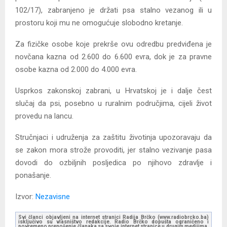
102/17), zabranjeno je držati psa stalno vezanog ili u
prostoru koji mu ne omogućuje slobodno kretanje.
Za fizičke osobe koje prekrše ovu odredbu predviđena je
novčana kazna od 2.600 do 6.600 evra, dok je za pravne
osobe kazna od 2.000 do 4.000 evra.
Usprkos zakonskoj zabrani, u Hrvatskoj je i dalje čest
slučaj da psi, posebno u ruralnim područjima, cijeli život
provedu na lancu.
Stručnjaci i udruženja za zaštitu životinja upozoravaju da
se zakon mora strože provoditi, jer stalno vezivanje pasa
dovodi do ozbiljnih posljedica po njihovo zdravlje i
ponašanje.
Izvor:
Nezavisne
Svi članci objavljeni na internet stranici Radija Brčko (www.radiobrcko.ba)
isključivo su vlasništvo redakcije. Radio Brčko dopušta ograničeno i
povremeno prenošenje članaka sa svoje internet stranice u drugim medijima.