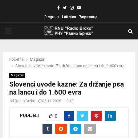
Facebook
Twitter
Instagram
Youtube
Program
Latinica
Ћирилица
PRIMARY
MENU
Početna
Magazin
Slovenci uvode kazne: Za držanje psa na lancu i do 1.600 evra
Magazin
Slovenci uvode kazne: Za držanje psa
na lancu i do 1.600 evra
od
Radio Brčko
05.11.2025 - 12:19
PODIJELI
0