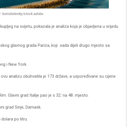
r: borisbelenky/stock.adobe
skupljeg na svijetu, pokazala je analiza koja je objavljena u srijedu
skog glavnog grada Pariza, koji sada dijeli drugo mjesto sa
ong i New York.
 ovu analizu obuhvatila je 173 države, a uspoređivane su cijene
Rim. Glavni grad Italije pao je s 32. na 48. mjesto.
vni grad Sirije, Damask.
dolara po litru.