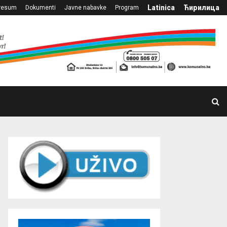
Latinica
Ћирилица
resum
Dokumenti
Javne nabavke
Program