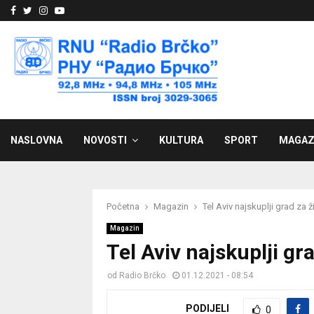
Facebook
Twitter
Instagram
Youtube
NASLOVNA
NOVOSTI
KULTURA
SPORT
MAGAZ
Početna
Magazin
Tel Aviv najskuplji grad za ž
Magazin
Tel Aviv najskuplji gr
od
Radio Brčko
01.12.2021 - 08:54
PODIJELI
0