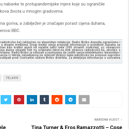
u nabavke te protupandemijske mjere koje su ograničile
roškova života u mnogim gradovima.
na goriva, a zabilježen je značajan porast cijena duhana,
renosi BBC.
ww.radiobrcko.ba) isključivo su vlasništvo redakcije. Radio Brčko dopušta ograničeno i
u drugim medijima. Drugi mediji smiju prenijeti informacije iz pojedinih članaka sa
učivo kao kratku vijest od najviše četiri reda (300 slovnih znakova), uz obavezno
ja dužna objaviti link na originalni tekst na web stranicu radiobrcko.ba, ukoliko s
ovima. Radio Brčko je odlučan u nastojanju da zaštiti svoje intelektualno vlasništvo i
ormacija iz teksta objavljenog na internet stranici www.radiobrcko.ba prenese suprotno
 postupak pred Osnovnim sudom Brčko distrikta. Za detaljnije informacije o uslovima
TEL AVIV
NAREDNA VIJEST
ele
Tina Turner & Eros Ramazzotti – Cose