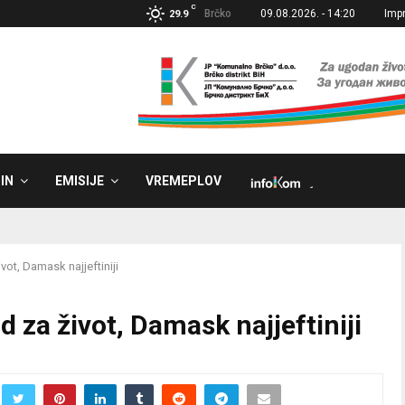
C
Brčko
09.08.2026. - 14:20
Imp
29.9
IN
EMISIJE
VREMEPLOV
˼
ivot, Damask najjeftiniji
ad za život, Damask najjeftiniji