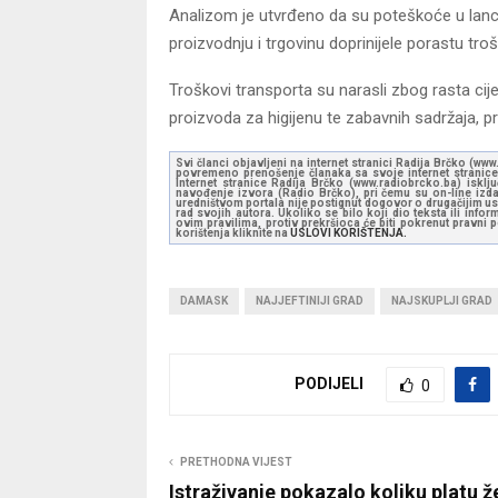
Analizom je utvrđeno da su poteškoće u lanc
proizvodnju i trgovinu doprinijele porastu t
Troškovi transporta su narasli zbog rasta cije
proizvoda za higijenu te zabavnih sadržaja, p
Svi članci objavljeni na internet stranici Radija Brčko (w
povremeno prenošenje članaka sa svoje internet stranice 
Internet stranice Radija Brčko (www.radiobrcko.ba) isklj
navođenje izvora (Radio Brčko), pri čemu su on-line izdan
uredništvom portala nije postignut dogovor o drugačijim usl
rad svojih autora. Ukoliko se bilo koji dio teksta ili inf
ovim pravilima, protiv prekršioca će biti pokrenut pravni
korištenja kliknite na
USLOVI KORIŠTENJA.
DAMASK
NAJJEFTINIJI GRAD
NAJSKUPLJI GRAD
PODIJELI
0
PRETHODNA VIJEST
Istraživanje pokazalo koliku platu ž