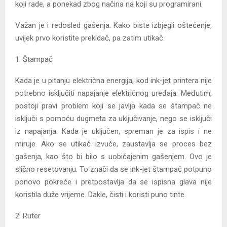
koji rade, a ponekad zbog načina na koji su programirani.
Važan je i redosled gašenja. Kako biste izbjegli oštećenje,
uvijek prvo koristite prekidač, pa zatim utikač.
1. Štampač
Kada je u pitanju električna energija, kod ink-jet printera nije
potrebno isključiti napajanje električnog uređaja. Međutim,
postoji pravi problem koji se javlja kada se štampač ne
isključi s pomoću dugmeta za uključivanje, nego se isključi
iz napajanja. Kada je uključen, spreman je za ispis i ne
miruje. Ako se utikač izvuče, zaustavlja se proces bez
gašenja, kao što bi bilo s uobičajenim gašenjem. Ovo je
slično resetovanju. To znači da se ink-jet štampač potpuno
ponovo pokreće i pretpostavlja da se ispisna glava nije
koristila duže vrijeme. Dakle, čisti i koristi puno tinte.
2. Ruter