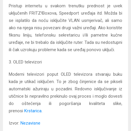
Pristup internetu u svakom trenutku prednost je uvek
uključenih FRITZ!Boxova, Speedport uređaja itd. Možda bi
se isplatilo da noću isključite VLAN usmjerivač, ali samo
ako na njega nisu povezani drugi važni uređaji. Ako koristite
fiksnu liniju, telefonsku sekretaricu i/ili pametne kućne
uređaje, ne bi trebalo da isključite ruter. Tada su nedostupni
ili čak uzrokuju probleme kada se uređaj ponovo uključi.
3. OLED televizori
Moderni televizori poput OLED televizora stvaraju buku
kada je utikač isključen. To je zbog činjenice da se pikseli
automatski ažuriraju u pozadini. Redovno isključivanje iz
utičnice bi nepravilno prekinulo ovaj proces i moglo dovesti
do oštećenja ili pogoršanja kvaliteta slike,
prenosi
Krstarica.
Izvor:
Nezavisne