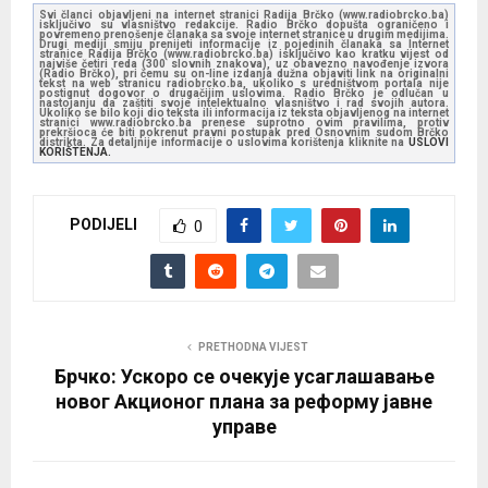
Svi članci objavljeni na internet stranici Radija Brčko (www.radiobrcko.ba)
isključivo su vlasništvo redakcije. Radio Brčko dopušta ograničeno i
povremeno prenošenje članaka sa svoje internet stranice u drugim medijima.
Drugi mediji smiju prenijeti informacije iz pojedinih članaka sa Internet
stranice Radija Brčko (www.radiobrcko.ba) isključivo kao kratku vijest od
najviše četiri reda (300 slovnih znakova), uz obavezno navođenje izvora
(Radio Brčko), pri čemu su on-line izdanja dužna objaviti link na originalni
tekst na web stranicu radiobrcko.ba, ukoliko s uredništvom portala nije
postignut dogovor o drugačijim uslovima. Radio Brčko je odlučan u
nastojanju da zaštiti svoje intelektualno vlasništvo i rad svojih autora.
Ukoliko se bilo koji dio teksta ili informacija iz teksta objavljenog na internet
stranici www.radiobrcko.ba prenese suprotno ovim pravilima, protiv
prekršioca će biti pokrenut pravni postupak pred Osnovnim sudom Brčko
distrikta. Za detaljnije informacije o uslovima korištenja kliknite na
USLOVI
KORIŠTENJA.
PODIJELI
0
PRETHODNA VIJEST
Брчко: Ускоро се очекује усаглашавање
новог Акционог плана за реформу јавне
управе