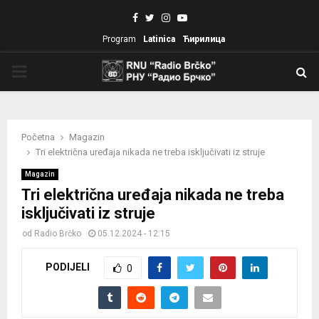
Facebook
Twitter
Instagram
Youtube
Program
Latinica
Ћирилица
PRIMARY
MENU
Početna
Magazin
Tri električna uređaja nikada ne treba isključivati iz struje
Magazin
Tri električna uređaja nikada ne treba
isključivati iz struje
od
Radio Brčko
05.12.2024 - 12:15
PODIJELI
0