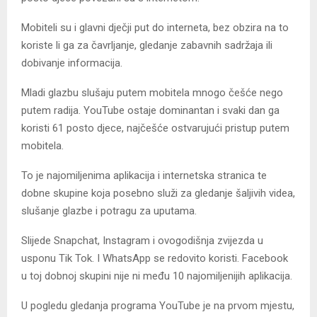
Mobiteli su i glavni dječji put do interneta, bez obzira na to
koriste li ga za čavrljanje, gledanje zabavnih sadržaja ili
dobivanje informacija.
Mladi glazbu slušaju putem mobitela mnogo češće nego
putem radija. YouTube ostaje dominantan i svaki dan ga
koristi 61 posto djece, najčešće ostvarujući pristup putem
mobitela.
To je najomiljenima aplikacija i internetska stranica te
dobne skupine koja posebno služi za gledanje šaljivih videa,
slušanje glazbe i potragu za uputama.
Slijede Snapchat, Instagram i ovogodišnja zvijezda u
usponu Tik Tok. I WhatsApp se redovito koristi. Facebook
u toj dobnoj skupini nije ni među 10 najomiljenijih aplikacija.
U pogledu gledanja programa YouTube je na prvom mjestu,