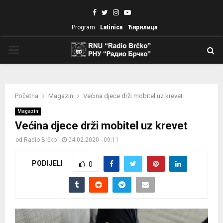
Facebook
Twitter
Instagram
Youtube
Program
Latinica
Ћирилица
PRIMARY
MENU
Početna
Magazin
Većina djece drži mobitel uz krevet
Magazin
Većina djece drži mobitel uz krevet
od
Radio Brčko
04.02.2020 - 09:11
PODIJELI
0