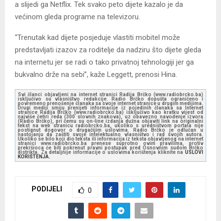
a slijedi ga Netflix. Tek svako peto dijete kazalo je da
većinom gleda programe na televizoru.
“Trenutak kad dijete posjeduje vlastiti mobitel može
predstavljati izazov za roditelje da nadziru što dijete gleda
na internetu jer se radi o tako privatnoj tehnologiji jer ga
bukvalno drže na sebi”, kaže Leggett, prenosi Hina.
Svi članci objavljeni na internet stranici Radija Brčko (www.radiobrcko.ba)
isključivo su vlasništvo redakcije. Radio Brčko dopušta ograničeno i
povremeno prenošenje članaka sa svoje internet stranice u drugim medijima.
Drugi mediji smiju prenijeti informacije iz pojedinih članaka sa Internet
stranice Radija Brčko (www.radiobrcko.ba) isključivo kao kratku vijest od
najviše četiri reda (300 slovnih znakova), uz obavezno navođenje izvora
(Radio Brčko), pri čemu su on-line izdanja dužna objaviti link na originalni
tekst na web stranicu radiobrcko.ba, ukoliko s uredništvom portala nije
postignut dogovor o drugačijim uslovima. Radio Brčko je odlučan u
nastojanju da zaštiti svoje intelektualno vlasništvo i rad svojih autora.
Ukoliko se bilo koji dio teksta ili informacija iz teksta objavljenog na internet
stranici www.radiobrcko.ba prenese suprotno ovim pravilima, protiv
prekršioca će biti pokrenut pravni postupak pred Osnovnim sudom Brčko
distrikta. Za detaljnije informacije o uslovima korištenja kliknite na
USLOVI
KORIŠTENJA.
PODIJELI
0