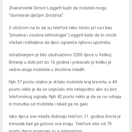
Znanstvenik Simon Leggett kaže da mobiteli mogu
“dominirati dječjim životima”.
S obzirom na to da su telefoni tako često pri ruci kao
“privatna i osobna tehnologija” Leggett kaže da to može
otežati roditeljima da djeci ograniče njihovu upotrebu.
Istraživanjem je bilo obuhvaćeno 2200 djece u Velikoj
Britaniji u dobi pet do 16 godina i pokazalo je koliko je
važna uloga mobitela u životima mladih.
Njih 57 posto stalno je držalo mobitele kraj kreveta, a 44
posto reklo je da se osjećalo vrlo nelagodno ako su bez
telefonskog signala. Njih 42 posto reklo je da se ne odvaja
ni trenutka od mobitela i nikad ga ne gasi.
Iako djeca sve mlađa dobivaju telefon, 11. godina života je
trenutak kad ga gotovo sva imaju. Telefoni više od 70
posto djece povezani su s internetom.