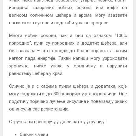
Ипак, неке наизглед безазлене јутарње навике, попут
испијања газираних воћних сокова или кафе са
великом количином шећера и арома, могу изазвати
нагли скок глукозе и подстаћи упалне процесе.
Многи воћни сокови, чак и они са ознаком “100%
природно”, пуни су природних и додатих шећера, али
без влакана – што доводи до брзог пораста, а затим
наглог пада енергије. Такви напици могу узроковати
хроничне, ниске упале у организму и нарушити
равнотежу шећера у крви.
Слично је и с кафама пуним шећера и додатака, које
могу садржати и до 300 калорија у једној шољици. Оне
подстичу појачано лучење инсулина и повећавају ризик
од инсулинске резистенције.
Стручњаци препоручују да се зато ујутру пију:
биљни чајеви