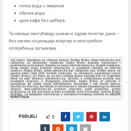
топла вода с лимуном
обична вода
црна кафа без шећера.
Ти напици омогућавају њежан и здрав почетак дана –
без наглих осцилација енергије и непотребног
оптерећења организма.
Svi članci objavljeni na internet stranici Radija Brčko (www.radiobrcko.ba)
isključivo su vlasništvo redakcije. Radio Brčko dopušta ograničeno i
povremeno prenošenje članaka sa svoje internet stranice u drugim medijima.
Drugi mediji smiju prenijeti informacije iz pojedinih članaka sa Internet
stranice Radija Brčko (www.radiobrcko.ba) isključivo kao kratku vijest od
najviše četiri reda (300 slovnih znakova), uz obavezno navođenje izvora
(Radio Brčko), pri čemu su on-line izdanja dužna objaviti link na originalni
tekst na web stranicu radiobrcko.ba, ukoliko s uredništvom portala nije
postignut dogovor o drugačijim uslovima. Radio Brčko je odlučan u
nastojanju da zaštiti svoje intelektualno vlasništvo i rad svojih autora.
Ukoliko se bilo koji dio teksta ili informacija iz teksta objavljenog na internet
stranici www.radiobrcko.ba prenese suprotno ovim pravilima, protiv
prekršioca će biti pokrenut pravni postupak pred Osnovnim sudom Brčko
distrikta. Za detaljnije informacije o uslovima korištenja kliknite na
USLOVI
KORIŠTENJA.
PODIJELI
0