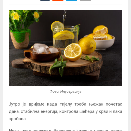
Фото: Илустрација
Јутро је вријеме када тијелу треба њежан почетак
дана, стабилна енергија, контрола шећера у крви и лака
пробава.