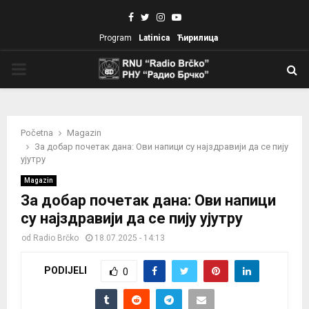
Facebook
Twitter
Instagram
Youtube
Program
Latinica
Ћирилица
PRIMARY
MENU
Početna
Magazin
За добар почетак дана: Ови напици су најздравији да се пију
ујутру
Magazin
За добар почетак дана: Ови напици
су најздравији да се пију ујутру
od
Radio Brčko
18.07.2025 - 14:13
PODIJELI
0