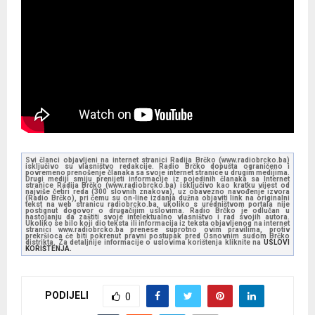
Svi članci objavljeni na internet stranici Radija Brčko (www.radiobrcko.ba)
isključivo su vlasništvo redakcije. Radio Brčko dopušta ograničeno i
povremeno prenošenje članaka sa svoje internet stranice u drugim medijima.
Drugi mediji smiju prenijeti informacije iz pojedinih članaka sa Internet
stranice Radija Brčko (www.radiobrcko.ba) isključivo kao kratku vijest od
najviše četiri reda (300 slovnih znakova), uz obavezno navođenje izvora
(Radio Brčko), pri čemu su on-line izdanja dužna objaviti link na originalni
tekst na web stranicu radiobrcko.ba, ukoliko s uredništvom portala nije
postignut dogovor o drugačijim uslovima. Radio Brčko je odlučan u
nastojanju da zaštiti svoje intelektualno vlasništvo i rad svojih autora.
Ukoliko se bilo koji dio teksta ili informacija iz teksta objavljenog na internet
stranici www.radiobrcko.ba prenese suprotno ovim pravilima, protiv
prekršioca će biti pokrenut pravni postupak pred Osnovnim sudom Brčko
distrikta. Za detaljnije informacije o uslovima korištenja kliknite na
USLOVI
KORIŠTENJA.
PODIJELI
0