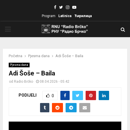
Facebook
Twitter
Instagram
Youtube
Program
Latinica
Ћирилица
PRIMARY
MENU
Početna
Pjesma dana
Adi Šoše – Baila
Pjesma dana
Adi Šoše – Baila
od
Radio Brčko
08.04.2026 - 05:42
PODIJELI
0