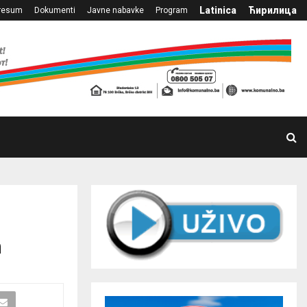
Latinica
Ћирилица
resum
Dokumenti
Javne nabavke
Program
n