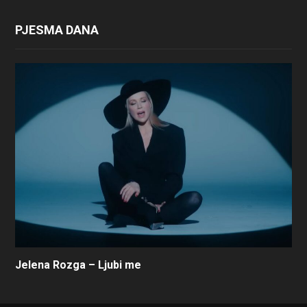
PJESMA DANA
Jelena Rozga – Ljubi me