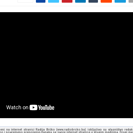
jeni na internet stranici Radija Brčko (www.radiobrcko.ba) isključivo su vlasništvo reda
o i povremeno prenošenje članaka sa svoje internet stranice u drugim medijima. Drugi medi