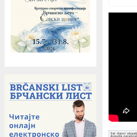
Svi članci objavl
dopušta ograničen