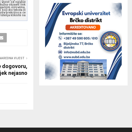
 vijest od najviše
užna objaviti link
ugačijim uslovima.
koji dio teksta ili
otiv prekršioca će
štenja kliknite na
NAREDNA VIJEST
že dogovoru,
ijek nejasno