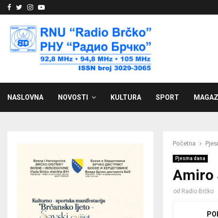
Facebook
Twitter
Instagram
Youtube
NASLOVNA
NOVOSTI
KULTURA
SPORT
MAGAZ
Početna
Pje
Pjesma dana
Amiro 
od
Radio Brčko
PO