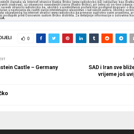
jedinih članaka sa Internet stranice Radija Brčko (www.radiobrcko.ba) isključivo kao kratku
slovnih znakova), uz obavezno navođenje izvora (Radio Brčko), pri čemu su on-line izdanja d
st na web stranicu radiobrcko.ba, ukoliko s uredništvom portala nije postignut dogovor o dr
učan u nastojanju da zaštiti svoje intelektualno vlasništvo i rad svojih autora. Ukoliko se bilo 
ksta objavljenog na internet stranici www.radiobrcko.ba prenese suprotno ovim pravilima, pr
vni postupak pred Osnovnim sudom Brčko distrikta. Za detaljnije informacije o uslovima kori
NJA.
DIJELI
0
EST
tein Castle – Germany
SAD i Iran sve bli
vrijeme još uv
čko