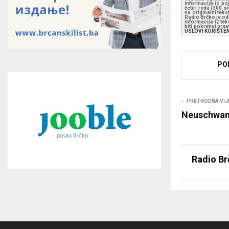
informacije iz po
četiri reda (300 
na originalni tek
Radio Brčko je odl
informacija iz te
biti pokrenut pra
USLOVI KORIŠTE
PO
PRETHODNA VIJ
Neuschwans
Radio Br