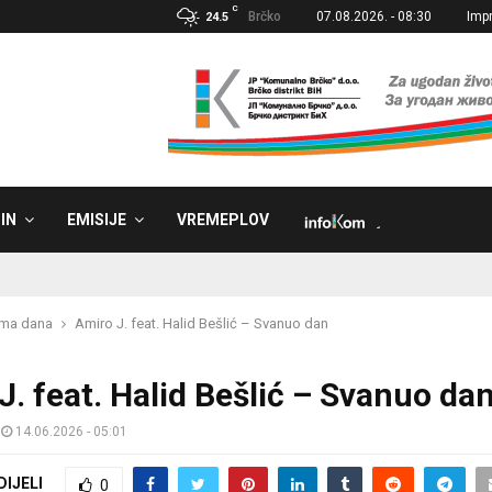
C
Brčko
07.08.2026. - 08:30
Imp
24.5
IN
EMISIJE
VREMEPLOV
˼
sma dana
Amiro J. feat. Halid Bešlić – Svanuo dan
J. feat. Halid Bešlić – Svanuo da
14.06.2026 - 05:01
DIJELI
0