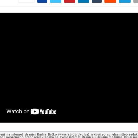
jeni na internet stranici Radija Brčko (www.radiobrcko.ba) isključivo su vlasništvo reda
o i povremeno prenošenje članaka sa svoje internet stranice u drugim medijima. Drugi medi