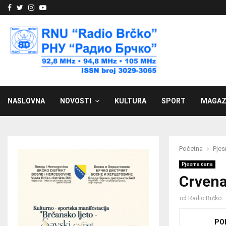
Facebook
Twitter
Instagram
Youtube
NASLOVNA
NOVOSTI
KULTURA
SPORT
MAGAZ
Početna
Pje
Pjesma dana
Crvena
od
Radio Brčko
PO