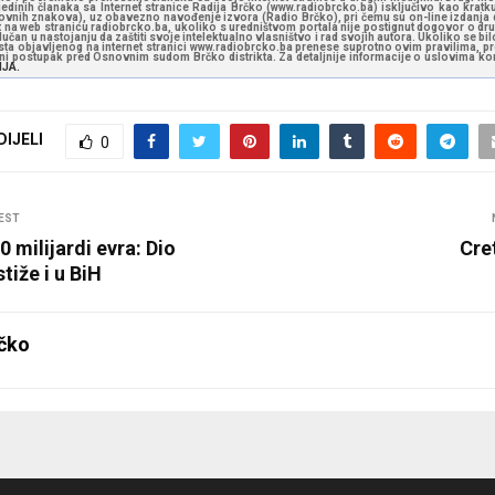
jedinih članaka sa Internet stranice Radija Brčko (www.radiobrcko.ba) isključivo kao kratku
slovnih znakova), uz obavezno navođenje izvora (Radio Brčko), pri čemu su on-line izdanja d
st na web stranicu radiobrcko.ba, ukoliko s uredništvom portala nije postignut dogovor o dr
učan u nastojanju da zaštiti svoje intelektualno vlasništvo i rad svojih autora. Ukoliko se bilo 
ksta objavljenog na internet stranici www.radiobrcko.ba prenese suprotno ovim pravilima, pr
vni postupak pred Osnovnim sudom Brčko distrikta. Za detaljnije informacije o uslovima kori
NJA.
DIJELI
0
EST
0 milijardi evra: Dio
Cre
stiže i u BiH
čko