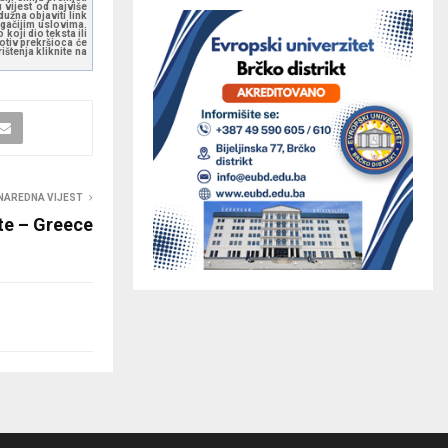
 vijest od najviše
užna objaviti link
ugačijim uslovima.
koji dio teksta ili
otiv prekršioca će
štenja kliknite na
NAREDNA VIJEST
te – Greece