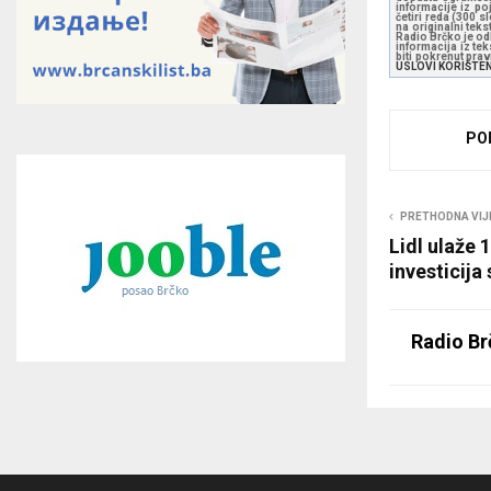
informacije iz po
četiri reda (300 
na originalni tek
Radio Brčko je odl
informacija iz te
biti pokrenut pra
USLOVI KORIŠTE
PO
PRETHODNA VIJ
Lidl ulaže 1
investicija 
Radio Br