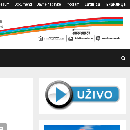
Latinica
Ћирилица
resum
Dokumenti
Javne nabavke
Program