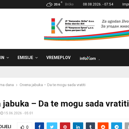
C
Brčko
08.08.2026. - 07:54
Imp
20.6
IN
EMISIJE
VREMEPLOV
˼
sma dana
Crvena jabuka – Da te mogu sada vratiti
 jabuka – Da te mogu sada vratiti
15.06.2026 - 05:01
DIJELI
0