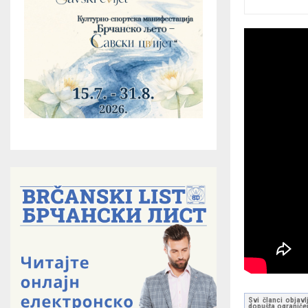
Svi članci objavl
dopušta ograničen