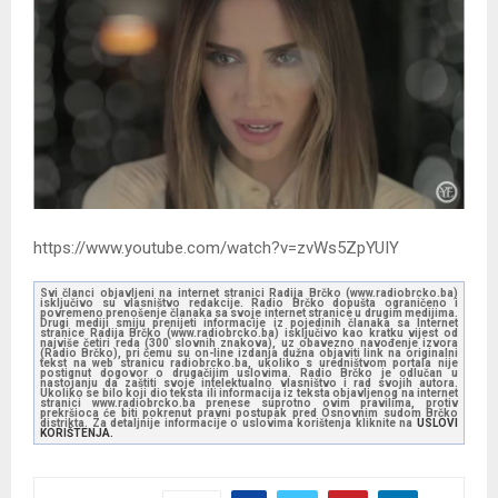
https://www.youtube.com/watch?v=zvWs5ZpYUIY
Svi članci objavljeni na internet stranici Radija Brčko (www.radiobrcko.ba)
isključivo su vlasništvo redakcije. Radio Brčko dopušta ograničeno i
povremeno prenošenje članaka sa svoje internet stranice u drugim medijima.
Drugi mediji smiju prenijeti informacije iz pojedinih članaka sa Internet
stranice Radija Brčko (www.radiobrcko.ba) isključivo kao kratku vijest od
najviše četiri reda (300 slovnih znakova), uz obavezno navođenje izvora
(Radio Brčko), pri čemu su on-line izdanja dužna objaviti link na originalni
tekst na web stranicu radiobrcko.ba, ukoliko s uredništvom portala nije
postignut dogovor o drugačijim uslovima. Radio Brčko je odlučan u
nastojanju da zaštiti svoje intelektualno vlasništvo i rad svojih autora.
Ukoliko se bilo koji dio teksta ili informacija iz teksta objavljenog na internet
stranici www.radiobrcko.ba prenese suprotno ovim pravilima, protiv
prekršioca će biti pokrenut pravni postupak pred Osnovnim sudom Brčko
distrikta. Za detaljnije informacije o uslovima korištenja kliknite na
USLOVI
KORIŠTENJA.