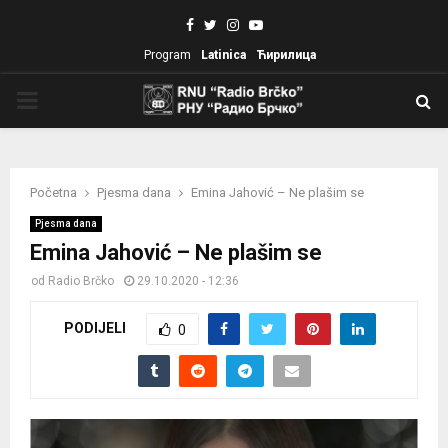
Facebook
Twitter
Instagram
Youtube
Program
Latinica
Ћирилица
PRIMARY
MENU
Početna
Pjesma dana
Emina Jahović – Ne plašim se
Pjesma dana
Emina Jahović – Ne plašim se
od
Radio Brčko
29.10.2020 - 12:36
PODIJELI
0