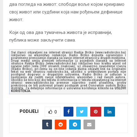
два погледа на живот: слободи воље којом креирамо
свој живот или судбини која нам рођењем дефинише
живот.
Који од ова два тумачења живота је исправнији,
публика може закључити сама.
Svi članci objavljeni na internet stranici Radija Brčko (www.radiobrcko.ba)
isključivo su vlasništvo redakcije. Radio Brčko dopušta ograničeno i
povremeno prenošenje članaka sa svoje internet stranice u drugim medijima.
Drugi mediji smiju prenijeti informacije iz pojedinih članaka sa Internet
stranice Radija Brčko (www.radiobrcko.ba) isključivo kao kratku vijest od
najviše četiri reda (300 slovnih znakova), uz obavezno navođenje izvora
(Radio Brčko), pri čemu su on-line izdanja dužna objaviti link na originalni
tekst na web stranicu radiobrcko.ba, ukoliko s uredništvom portala nije
postignut dogovor o drugačijim uslovima. Radio Brčko je odlučan u
nastojanju da zaštiti svoje intelektualno vlasništvo i rad svojih autora.
Ukoliko se bilo koji dio teksta ili informacija iz teksta objavljenog na internet
stranici www.radiobrcko.ba prenese suprotno ovim pravilima, protiv
prekršioca će biti pokrenut pravni postupak pred Osnovnim sudom Brčko
distrikta. Za detaljnije informacije o uslovima korištenja kliknite na
USLOVI
KORIŠTENJA.
PODIJELI
0