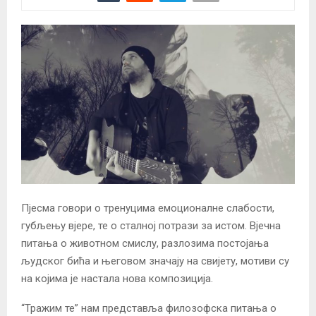
Пјесма говори о тренуцима емоционалне слабости,
губљењу вјере, те о сталној потрази за истом. Вјечна
питања о животном смислу, разлозима постојања
људског бића и његовом значају на свијету, мотиви су
на којима је настала нова композиција.
“Тражим те” нам представља филозофска питања о