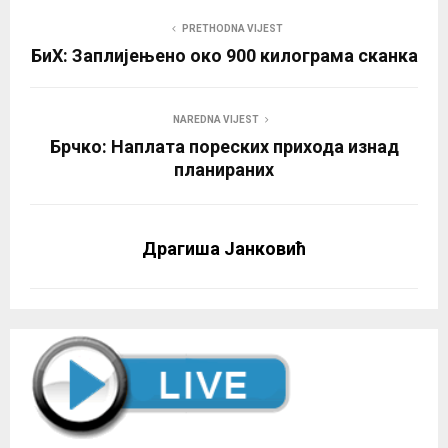
PRETHODNA VIJEST
БиХ: Заплијењено око 900 килограма сканка
NAREDNA VIJEST
Брчко: Наплата пореских прихода изнад
планираних
Драгиша Јанковић