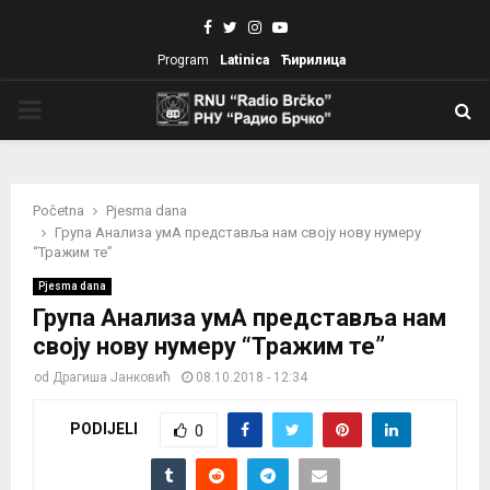
Facebook
Twitter
Instagram
Youtube
Program
Latinica
Ћирилица
PRIMARY
MENU
Početna
Pjesma dana
Група Анализа умА представља нам своју нову нумеру
“Тражим те”
Pjesma dana
Група Анализа умА представља нам
своју нову нумеру “Тражим те”
od
Драгиша Јанковић
08.10.2018 - 12:34
PODIJELI
0