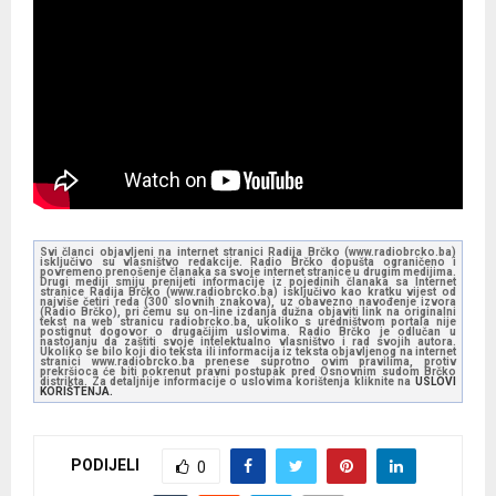
Svi članci objavljeni na internet stranici Radija Brčko (www.radiobrcko.ba)
isključivo su vlasništvo redakcije. Radio Brčko dopušta ograničeno i
povremeno prenošenje članaka sa svoje internet stranice u drugim medijima.
Drugi mediji smiju prenijeti informacije iz pojedinih članaka sa Internet
stranice Radija Brčko (www.radiobrcko.ba) isključivo kao kratku vijest od
najviše četiri reda (300 slovnih znakova), uz obavezno navođenje izvora
(Radio Brčko), pri čemu su on-line izdanja dužna objaviti link na originalni
tekst na web stranicu radiobrcko.ba, ukoliko s uredništvom portala nije
postignut dogovor o drugačijim uslovima. Radio Brčko je odlučan u
nastojanju da zaštiti svoje intelektualno vlasništvo i rad svojih autora.
Ukoliko se bilo koji dio teksta ili informacija iz teksta objavljenog na internet
stranici www.radiobrcko.ba prenese suprotno ovim pravilima, protiv
prekršioca će biti pokrenut pravni postupak pred Osnovnim sudom Brčko
distrikta. Za detaljnije informacije o uslovima korištenja kliknite na
USLOVI
KORIŠTENJA.
PODIJELI
0