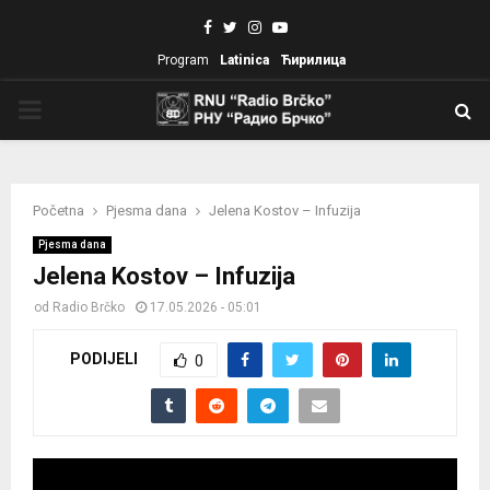
Facebook
Twitter
Instagram
Youtube
Program
Latinica
Ћирилица
PRIMARY
MENU
Početna
Pjesma dana
Jelena Kostov – Infuzija
Pjesma dana
Jelena Kostov – Infuzija
od
Radio Brčko
17.05.2026 - 05:01
PODIJELI
0