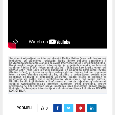
Svi članci objavljeni na internet stranici Radija Brčko (www.radiobrcko.ba)
isključivo su vlasništvo redakcije. Radio Brčko dopušta ograničeno i
povremeno prenošenje članaka sa svoje internet stranice u drugim medijima.
Drugi mediji smiju prenijeti informacije iz pojedinih članaka sa Internet
stranice Radija Brčko (www.radiobrcko.ba) isključivo kao kratku vijest od
najviše četiri reda (300 slovnih znakova), uz obavezno navođenje izvora
(Radio Brčko), pri čemu su on-line izdanja dužna objaviti link na originalni
tekst na web stranicu radiobrcko.ba, ukoliko s uredništvom portala nije
postignut dogovor o drugačijim uslovima. Radio Brčko je odlučan u
nastojanju da zaštiti svoje intelektualno vlasništvo i rad svojih autora.
Ukoliko se bilo koji dio teksta ili informacija iz teksta objavljenog na internet
stranici www.radiobrcko.ba prenese suprotno ovim pravilima, protiv
prekršioca će biti pokrenut pravni postupak pred Osnovnim sudom Brčko
distrikta. Za detaljnije informacije o uslovima korištenja kliknite na
USLOVI
KORIŠTENJA.
PODIJELI
0