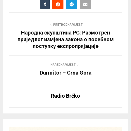
PRETHODNA VIJEST
Народна скупштина РС: Размотрен
приједлог измјена закона о посебном
поступку експропријације
NAREDNA VIJEST
Durmitor – Crna Gora
Radio Brčko