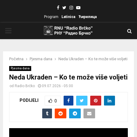
Facebook
Twitter
Instagram
Youtube
Program
Latinica
Ћирилица
PRIMARY
MENU
Početna
Pjesma dana
Neda Ukraden – Ko te može više voljeti
Pjesma dana
Neda Ukraden – Ko te može više voljeti
od
Radio Brčko
09.07.2026 - 05:00
PODIJELI
0