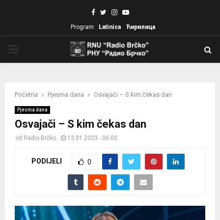
Facebook
Twitter
Instagram
Youtube
Program
Latinica
Ћирилица
PRIMARY
MENU
Početna
Pjesma dana
Osvajači – S kim čekas dan
Pjesma dana
Osvajači – S kim čekas dan
od
Radio Brčko
13.01.2023 - 06:00
PODIJELI
0