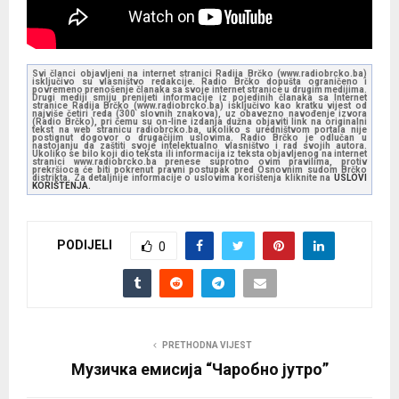
Svi članci objavljeni na internet stranici Radija Brčko (www.radiobrcko.ba)
isključivo su vlasništvo redakcije. Radio Brčko dopušta ograničeno i
povremeno prenošenje članaka sa svoje internet stranice u drugim medijima.
Drugi mediji smiju prenijeti informacije iz pojedinih članaka sa Internet
stranice Radija Brčko (www.radiobrcko.ba) isključivo kao kratku vijest od
najviše četiri reda (300 slovnih znakova), uz obavezno navođenje izvora
(Radio Brčko), pri čemu su on-line izdanja dužna objaviti link na originalni
tekst na web stranicu radiobrcko.ba, ukoliko s uredništvom portala nije
postignut dogovor o drugačijim uslovima. Radio Brčko je odlučan u
nastojanju da zaštiti svoje intelektualno vlasništvo i rad svojih autora.
Ukoliko se bilo koji dio teksta ili informacija iz teksta objavljenog na internet
stranici www.radiobrcko.ba prenese suprotno ovim pravilima, protiv
prekršioca će biti pokrenut pravni postupak pred Osnovnim sudom Brčko
distrikta. Za detaljnije informacije o uslovima korištenja kliknite na
USLOVI
KORIŠTENJA.
PODIJELI
0
PRETHODNA VIJEST
Музичка емисија “Чаробно јутро”