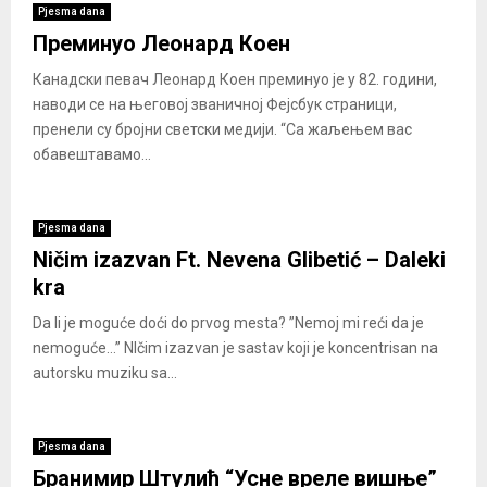
Pjesma dana
Преминуо Леонард Коен
Канадски певач Леонард Коен преминуо је у 82. години,
наводи се на његовој званичној Фејсбук страници,
пренели су бројни светски медији. “Са жаљењем вас
обавештавамо...
Pjesma dana
Ničim izazvan Ft. Nevena Glibetić – Daleki
kra
Da li je moguće doći do prvog mesta? ”Nemoj mi reći da je
nemoguće…” NIčim izazvan je sastav koji je koncentrisan na
autorsku muziku sa...
Pjesma dana
Бранимир Штулић “Усне вреле вишње”