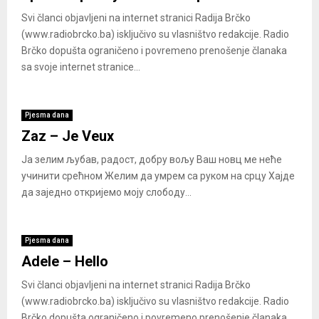
Svi članci objavljeni na internet stranici Radija Brčko
(www.radiobrcko.ba) isključivo su vlasništvo redakcije. Radio
Brčko dopušta ograničeno i povremeno prenošenje članaka
sa svoje internet stranice...
Pjesma dana
Zaz – Je Veux
Ја зелим љубав, радост, добру вољу Ваш новц ме неће
учинити срећном Желим да умрем са руком на срцу Хајде
да заједно откријемо моју слободу...
Pjesma dana
Adele – Hello
Svi članci objavljeni na internet stranici Radija Brčko
(www.radiobrcko.ba) isključivo su vlasništvo redakcije. Radio
Brčko dopušta ograničeno i povremeno prenošenje članaka