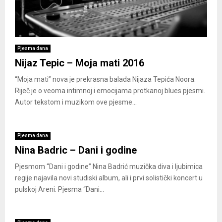
Pjesma dana
Nijaz Tepic – Moja mati 2016
“Moja mati” nova je prekrasna balada Nijaza Tepića Noora.
Riječ je o veoma intimnoj i emocijama protkanoj blues pjesmi.
Autor tekstom i muzikom ove pjesme...
Pjesma dana
Nina Badric – Dani i godine
Pjesmom “Dani i godine” Nina Badrić muzička diva i ljubimica
regije najavila novi studiski album, ali i prvi solistički koncert u
pulskoj Areni. Pjesma “Dani...