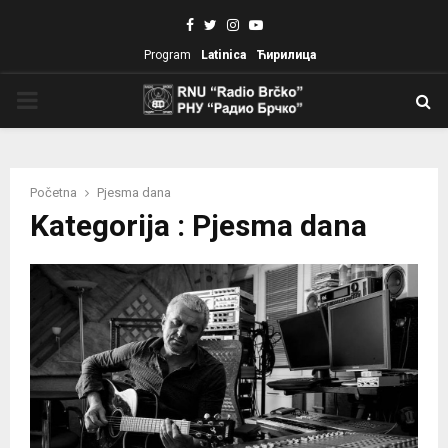
Facebook
Twitter
Instagram
Youtube
Program
Latinica
Ћирилица
PRIMARY
MENU
Početna
Pjesma dana
Kategorija : Pjesma dana