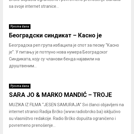
sa svoje internet stranice...
Pjesma dana
Београдски синдикат – Касно је
Београдска реп група избацила је спот за песму “Касно
је”. У питању је потпуно нова нумера Београдског
Синдиката, коју су чланови бенда најавили на
друштвеним...
Pjesma dana
SARA JO & MARKO MANDIĆ – TROJE
MUZIKA IZ FILMA “JESEN SAMURAJA” Svi članci objavljeni na
internet stranici Radija Brčko (www.radiobrcko.ba) isključivo
su vlasništvo redakcije. Radio Brčko dopušta ograničeno i
povremeno prenošenje...