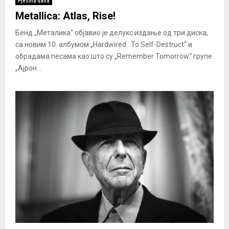
Pjesma dana
Metallica: Atlas, Rise!
Бенд „Металика“ објавио је делукс издање од три диска,
са новим 10. албумом „Hardwired…To Self-Destruct“ и
обрадама песама као што су „Remember Tomorrow“ групе
„Ајрон...