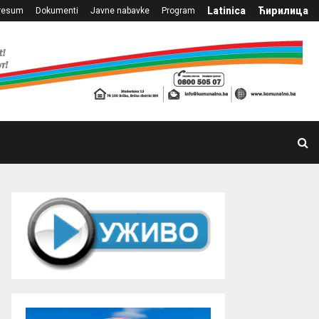
Latinica
Ћирилица
resum
Dokumenti
Javne nabavke
Program