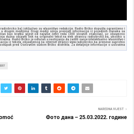
ww.radiobrcko.ba) isključivo su vlasništvo redakcije. Radio Brčko dopušta ograničeno i
u drugim medijima. Drugi mediji smiju prenijeti informacije iz pojedinih članaka sa
učivo kao kratku vijest od najviše četiri reda (300 slovnih znakova), uz obavezno
ja dužna objaviti link na originalni tekst na web stranicu radiobrcko.ba, ukoliko s
ovima. Radio Brčko je odlučan u nastojanju da zaštiti svoje intelektualno vlasništvo i
ormacija iz teksta objavljenog na internet stranici www.radiobrcko.ba prenese suprotno
 postupak pred Osnovnim sudom Brčko distrikta. Za detaljnije informacije o uslovima
WAY
NAREDNA VIJEST
 pomoć
Фото дана – 25.03.2022. године