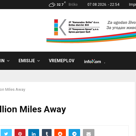
C
Brčko
07.08.2026. - 22:54
Imp
32.7
IN
EMISIJE
VREMEPLOV
˼
lion Miles Away
llion Miles Away