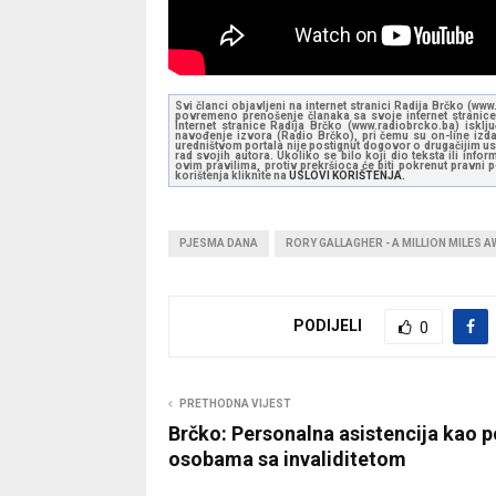
Svi članci objavljeni na internet stranici Radija Brčko (w
povremeno prenošenje članaka sa svoje internet stranice 
Internet stranice Radija Brčko (www.radiobrcko.ba) isklj
navođenje izvora (Radio Brčko), pri čemu su on-line izdan
uredništvom portala nije postignut dogovor o drugačijim usl
rad svojih autora. Ukoliko se bilo koji dio teksta ili inf
ovim pravilima, protiv prekršioca će biti pokrenut pravni
korištenja kliknite na
USLOVI KORIŠTENJA.
PJESMA DANA
RORY GALLAGHER - A MILLION MILES A
PODIJELI
0
PRETHODNA VIJEST
Brčko: Personalna asistencija kao
osobama sa invaliditetom