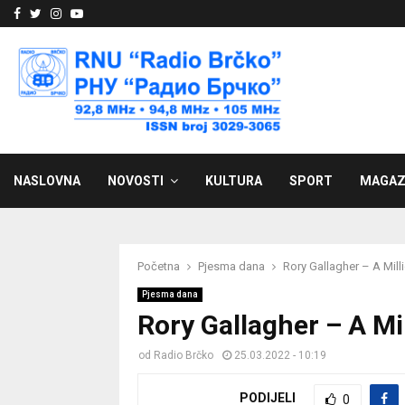
Facebook
Twitter
Instagram
Youtube
NASLOVNA
NOVOSTI
KULTURA
SPORT
MAGAZ
Početna
Pjesma dana
Rory Gallagher – A Mil
Pjesma dana
Rory Gallagher – A Mi
od
Radio Brčko
25.03.2022 - 10:19
PODIJELI
0