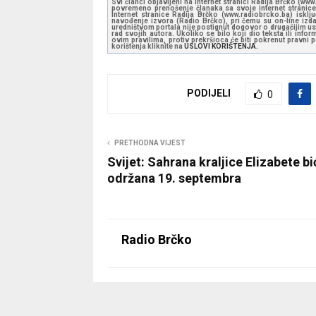
Svi članci objavljeni na internet stranici Radija Brčko (w
povremeno prenošenje članaka sa svoje internet stranice 
Internet stranice Radija Brčko (www.radiobrcko.ba) isklj
navođenje izvora (Radio Brčko), pri čemu su on-line izdan
uredništvom portala nije postignut dogovor o drugačijim usl
rad svojih autora. Ukoliko se bilo koji dio teksta ili inf
ovim pravilima, protiv prekršioca će biti pokrenut pravni
korištenja kliknite na
USLOVI KORIŠTENJA.
PODIJELI
0
PRETHODNA VIJEST
Svijet: Sahrana kraljice Elizabete bi
održana 19. septembra
Radio Brčko