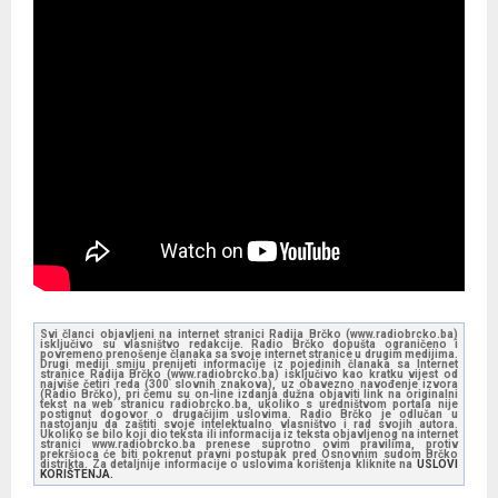
Svi članci objavljeni na internet stranici Radija Brčko (www.radiobrcko.ba)
isključivo su vlasništvo redakcije. Radio Brčko dopušta ograničeno i
povremeno prenošenje članaka sa svoje internet stranice u drugim medijima.
Drugi mediji smiju prenijeti informacije iz pojedinih članaka sa Internet
stranice Radija Brčko (www.radiobrcko.ba) isključivo kao kratku vijest od
najviše četiri reda (300 slovnih znakova), uz obavezno navođenje izvora
(Radio Brčko), pri čemu su on-line izdanja dužna objaviti link na originalni
tekst na web stranicu radiobrcko.ba, ukoliko s uredništvom portala nije
postignut dogovor o drugačijim uslovima. Radio Brčko je odlučan u
nastojanju da zaštiti svoje intelektualno vlasništvo i rad svojih autora.
Ukoliko se bilo koji dio teksta ili informacija iz teksta objavljenog na internet
stranici www.radiobrcko.ba prenese suprotno ovim pravilima, protiv
prekršioca će biti pokrenut pravni postupak pred Osnovnim sudom Brčko
distrikta. Za detaljnije informacije o uslovima korištenja kliknite na
USLOVI
KORIŠTENJA.