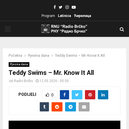
Facebook
Twitter
Instagram
Youtube
Program
Latinica
Ћирилица
PRIMARY
MENU
Početna
Pjesma dana
Teddy Swims – Mr. Know It All
Pjesma dana
Teddy Swims – Mr. Know It All
od
Radio Brčko
12.05.2026 - 05:00
PODIJELI
0