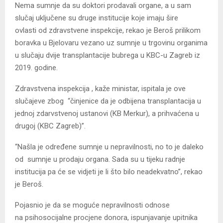
Nema sumnje da su doktori prodavali organe, a u sam
slučaj uključene su druge institucije koje imaju šire
ovlasti od zdravstvene inspekcije, rekao je Beroš prilikom
boravka u Bjelovaru vezano uz sumnje u trgovinu organima
u slučaju dvije transplantacije bubrega u KBC-u Zagreb iz
2019. godine.
Zdravstvena inspekcija , kaže ministar, ispitala je ove
slučajeve zbog “činjenice da je odbijena transplantacija u
jednoj zdarvstvenoj ustanovi (KB Merkur), a prihvaćena u
drugoj (KBC Zagreb)”.
“Našla je određene sumnje u nepravilnosti, no to je daleko
od sumnje u prodaju organa. Sada su u tijeku radnje
institucija pa će se vidjeti je li što bilo neadekvatno”, rekao
je Beroš.
Pojasnio je da se moguće nepravilnosti odnose
na psihosocijalne procjene donora, ispunjavanje upitnika