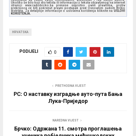
Ukoliko se bilo koji dio teksta ili informacija iz teksta objavljenog na internet
stranici www.radiobrcko.ba prenese suprotno ovim pravilima, protiv
prekršioca će biti pokrenut pravni postupak pred Osnovnim sudom Brčko
distrikta. Za detaljnije informacije o uslovima korištenja kliknite na
USLOVI
KORIŠTENJA.
HRVATSKA
PODIJELI
0
PRETHODNA VIJEST
РС: О наставку изградње ауто-пута Бања
Лука-Приједор
NAREDNA VIJEST
Брчко: Одржана 11. смотра проглашења
ученика побједника међушколских