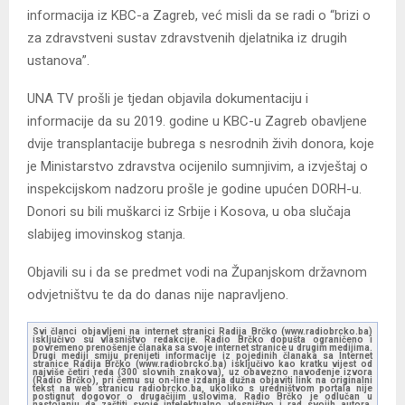
informacija iz KBC-a Zagreb, već misli da se radi o “brizi o
za zdravstveni sustav zdravstvenih djelatnika iz drugih
ustanova”.
UNA TV prošli je tjedan objavila dokumentaciju i
informacije da su 2019. godine u KBC-u Zagreb obavljene
dvije transplantacije bubrega s nesrodnih živih donora, koje
je Ministarstvo zdravstva ocijenilo sumnjivim, a izvještaj o
inspekcijskom nadzoru prošle je godine upućen DORH-u.
Donori su bili muškarci iz Srbije i Kosova, u oba slučaja
slabijeg imovinskog stanja.
Objavili su i da se predmet vodi na Županjskom državnom
odvjetništvu te da do danas nije napravljeno.
Svi članci objavljeni na internet stranici Radija Brčko (www.radiobrcko.ba)
isključivo su vlasništvo redakcije. Radio Brčko dopušta ograničeno i
povremeno prenošenje članaka sa svoje internet stranice u drugim medijima.
Drugi mediji smiju prenijeti informacije iz pojedinih članaka sa Internet
stranice Radija Brčko (www.radiobrcko.ba) isključivo kao kratku vijest od
najviše četiri reda (300 slovnih znakova), uz obavezno navođenje izvora
(Radio Brčko), pri čemu su on-line izdanja dužna objaviti link na originalni
tekst na web stranicu radiobrcko.ba, ukoliko s uredništvom portala nije
postignut dogovor o drugačijim uslovima. Radio Brčko je odlučan u
nastojanju da zaštiti svoje intelektualno vlasništvo i rad svojih autora.