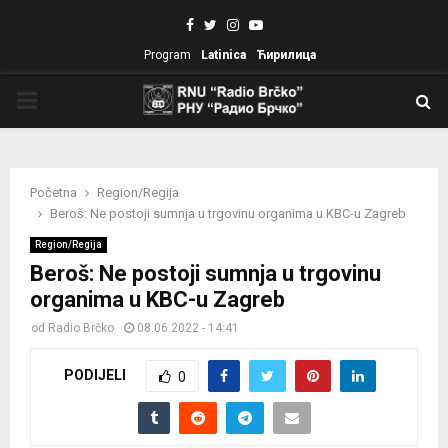
Facebook
Twitter
Instagram
Youtube
Program
Latinica
Ћирилица
PRIMARY
MENU
Početna
Region/Regija
Beroš: Ne postoji sumnja u trgovinu organima u KBC-u Zagreb
Region/Regija
Beroš: Ne postoji sumnja u trgovinu
organima u KBC-u Zagreb
od
Radio Brčko
08.06.2022 - 14:41
PODIJELI
0