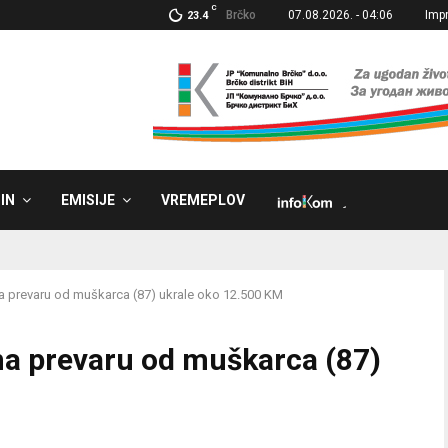
C
Brčko
07.08.2026. - 04:06
Imp
23.4
IN
EMISIJE
VREMEPLOV
˼
na prevaru od muškarca (87) ukrale oko 12.500 KM
 na prevaru od muškarca (87)