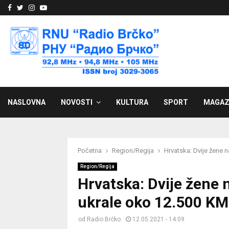
Facebook
Twitter
Instagram
Youtube
NASLOVNA
NOVOSTI
KULTURA
SPORT
MAGAZ
Početna
Region/Regija
Hrvatska: Dvije žene 
Region/Regija
Hrvatska: Dvije žene
ukrale oko 12.500 KM
od
Radio Brčko
12.05.2021 - 14:09