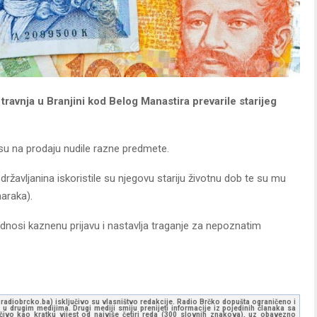
ravnja u Branjini kod Belog Manastira prevarile starijeg
su na prodaju nudile razne predmete.
žavljanina iskoristile su njegovu stariju životnu dob te su mu
araka).
nosi kaznenu prijavu i nastavlja traganje za nepoznatim
ww.radiobrcko.ba) isključivo su vlasništvo redakcije. Radio Brčko dopušta ograničeno i
u drugim medijima. Drugi mediji smiju prenijeti informacije iz pojedinih članaka sa
učivo kao kratku vijest od najviše četiri reda (300 slovnih znakova), uz obavezno