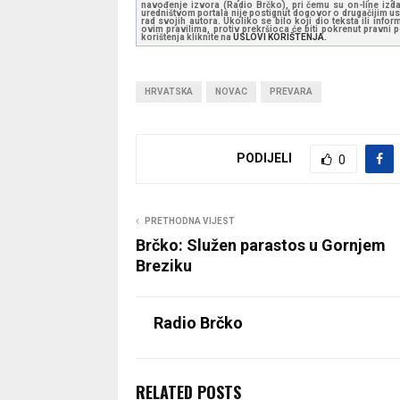
navođenje izvora (Radio Brčko), pri čemu su on-line izdan
uredništvom portala nije postignut dogovor o drugačijim usl
rad svojih autora. Ukoliko se bilo koji dio teksta ili inf
ovim pravilima, protiv prekršioca će biti pokrenut pravni
korištenja kliknite na
USLOVI KORIŠTENJA.
HRVATSKA
NOVAC
PREVARA
PODIJELI
0
PRETHODNA VIJEST
Brčko: Služen parastos u Gornjem
Breziku
Radio Brčko
RELATED POSTS