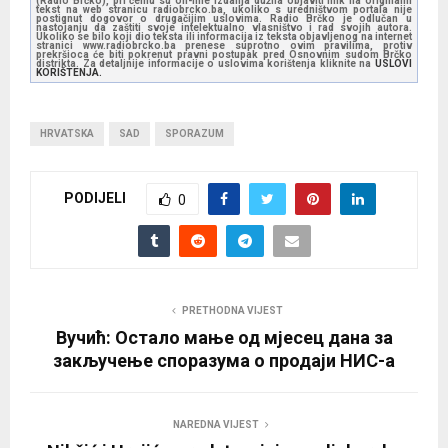
(Radio Brčko), pri čemu su on-line izdanja dužna objaviti link na originalni
tekst na web stranicu radiobrcko.ba, ukoliko s uredništvom portala nije
postignut dogovor o drugačijim uslovima. Radio Brčko je odlučan u
nastojanju da zaštiti svoje intelektualno vlasništvo i rad svojih autora.
Ukoliko se bilo koji dio teksta ili informacija iz teksta objavljenog na internet
stranici www.radiobrcko.ba prenese suprotno ovim pravilima, protiv
prekršioca će biti pokrenut pravni postupak pred Osnovnim sudom Brčko
distrikta. Za detaljnije informacije o uslovima korištenja kliknite na
USLOVI
KORIŠTENJA.
HRVATSKA
SAD
SPORAZUM
PODIJELI
0
PRETHODNA VIJEST
Вучић: Остало мање од мјесец дана за
закључење споразума о продаји НИС-а
NAREDNA VIJEST