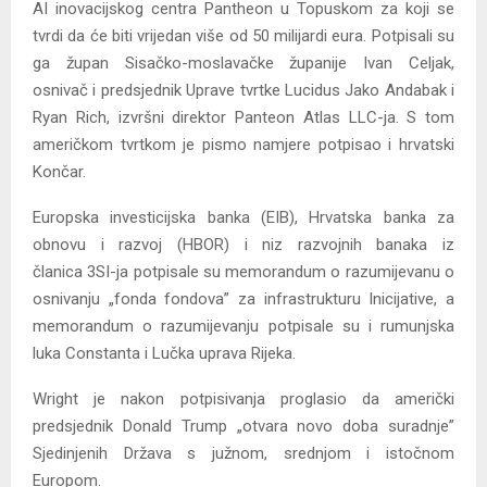
AI inovacijskog centra Pantheon u Topuskom za koji se
tvrdi da će biti vrijedan više od 50 milijardi eura. Potpisali su
ga župan Sisačko-moslavačke županije Ivan Celjak,
osnivač i predsjednik Uprave tvrtke Lucidus Jako Andabak i
Ryan Rich, izvršni direktor Panteon Atlas LLC-ja. S tom
američkom tvrtkom je pismo namjere potpisao i hrvatski
Končar.
Europska investicijska banka (EIB), Hrvatska banka za
obnovu i razvoj (HBOR) i niz razvojnih banaka iz
članica 3SI-ja potpisale su memorandum o razumijevanu o
osnivanju „fonda fondova” za infrastrukturu Inicijative, a
memorandum o razumijevanju potpisale su i rumunjska
luka Constanta i Lučka uprava Rijeka.
Wright je nakon potpisivanja proglasio da američki
predsjednik Donald Trump „otvara novo doba suradnje”
Sjedinjenih Država s južnom, srednjom i istočnom
Europom.