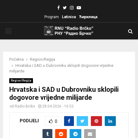
Facebook
Twitter
Instagram
Youtube
Program
Latinica
Ћирилица
PRIMARY
MENU
Početna
Region/Regija
Hrvatska i SAD u Dubrovniku sklopili dogovore vrijedne
milijarde
Region/Regija
Hrvatska i SAD u Dubrovniku sklopili
dogovore vrijedne milijarde
od
Radio Brčko
28.04.2026 - 16:52
PODIJELI
0