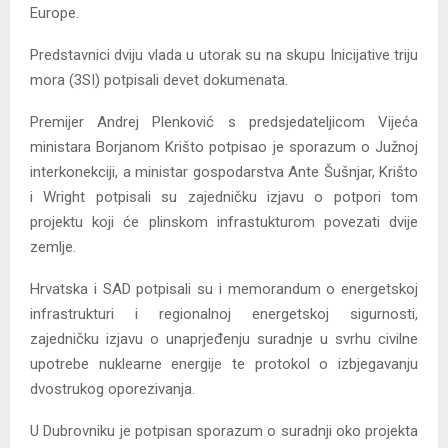
Europe.
Predstavnici dviju vlada u utorak su na skupu Inicijative triju
mora (3SI) potpisali devet dokumenata.
Premijer Andrej Plenković s predsjedateljicom Vijeća
ministara Borjanom Krišto potpisao je sporazum o Južnoj
interkonekciji, a ministar gospodarstva Ante Šušnjar, Krišto
i Wright potpisali su zajedničku izjavu o potpori tom
projektu koji će plinskom infrastukturom povezati dvije
zemlje.
Hrvatska i SAD potpisali su i memorandum o energetskoj
infrastrukturi i regionalnoj energetskoj sigurnosti,
zajedničku izjavu o unaprjeđenju suradnje u svrhu civilne
upotrebe nuklearne energije te protokol o izbjegavanju
dvostrukog oporezivanja.
U Dubrovniku je potpisan sporazum o suradnji oko projekta