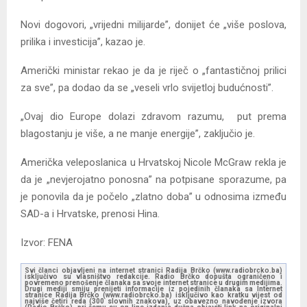
Novi dogovori, „vrijedni milijarde”, donijet će „više poslova,
prilika i investicija”, kazao je.
Američki ministar rekao je da je riječ o „fantastičnoj prilici
za sve”, pa dodao da se „veseli vrlo svijetloj budućnosti”.
„Ovaj dio Europe dolazi zdravom razumu, put prema
blagostanju je više, a ne manje energije”, zaključio je.
Američka veleposlanica u Hrvatskoj Nicole McGraw rekla je
da je „nevjerojatno ponosna” na potpisane sporazume, pa
je ponovila da je počelo „zlatno doba” u odnosima između
SAD-a i Hrvatske, prenosi Hina.
Izvor: FENA
Svi članci objavljeni na internet stranici Radija Brčko (www.radiobrcko.ba)
isključivo su vlasništvo redakcije. Radio Brčko dopušta ograničeno i
povremeno prenošenje članaka sa svoje internet stranice u drugim medijima.
Drugi mediji smiju prenijeti informacije iz pojedinih članaka sa Internet
stranice Radija Brčko (www.radiobrcko.ba) isključivo kao kratku vijest od
najviše četiri reda (300 slovnih znakova), uz obavezno navođenje izvora