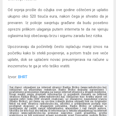
Od srpnja prošle do ožujka ove godine oštećeni je uplatio
ukupno oko 520 tisuća eura, nakon čega je shvatio da je
prevaren. Iz policije savjetuju građane da budu posebno
oprezni prilikom ulaganja putem interneta te da ne vjeruju
oglasima koji obećavaju brzu i sigurnu zaradu bez rizika.
Upozoravaju da počinitelji često isplaćuju manji iznos na
početku kako bi stekli povjerenje, a potom traže sve veće
uplate, dok se uplaćeni novac preusmjerava na račune u
inozemstvu te ga je vrlo teško vratiti.
Izvor:
BHRT
Svi članci objavljeni na internet stranici Radija Brčko (www.radiobrcko.ba)
isključivo su vlasništvo redakcije. Radio Brčko dopušta ograničeno i
povremeno prenošenje članaka sa svoje internet stranice u drugim medijima.
Drugi mediji smiju prenijeti informacije iz pojedinih članaka sa Internet
stranice Radija Brčko (www.radiobrcko.ba) isključivo kao kratku vijest od
najviše četiri reda (300 slovnih znakova), uz obavezno navođenje izvora
(Radio Brčko), pri čemu su on-line izdanja dužna objaviti link na originalni
tekst na web stranicu radiobrcko.ba, ukoliko s uredništvom portala nije
postignut dogovor o drugačijim uslovima. Radio Brčko je odlučan u
nastojanju da zaštiti svoje intelektualno vlasništvo i rad svojih autora.
Ukoliko se bilo koji dio teksta ili informacija iz teksta objavljenog na internet
stranici www.radiobrcko.ba prenese suprotno ovim pravilima, protiv
prekršioca će biti pokrenut pravni postupak pred Osnovnim sudom Brčko