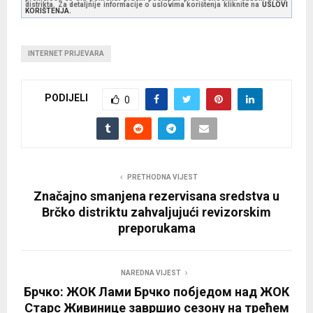
distrikta. Za detaljnije informacije o uslovima korištenja kliknite na
USLOVI
KORIŠTENJA.
INTERNET PRIJEVARA
PODIJELI
0
PRETHODNA VIJEST
Značajno smanjena rezervisana sredstva u
Brčko distriktu zahvaljujući revizorskim
preporukama
NAREDNA VIJEST
Брчко: ЖОК Лами Брчко побједом над ЖОК
Старс Живинице завршио сезону на трећем