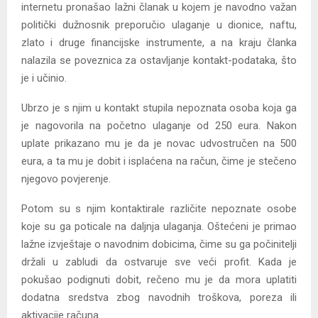
internetu pronašao lažni članak u kojem je navodno važan
politički dužnosnik preporučio ulaganje u dionice, naftu,
zlato i druge financijske instrumente, a na kraju članka
nalazila se poveznica za ostavljanje kontakt-podataka, što
je i učinio.
Ubrzo je s njim u kontakt stupila nepoznata osoba koja ga
je nagovorila na početno ulaganje od 250 eura. Nakon
uplate prikazano mu je da je novac udvostručen na 500
eura, a ta mu je dobit i isplaćena na račun, čime je stečeno
njegovo povjerenje.
Potom su s njim kontaktirale različite nepoznate osobe
koje su ga poticale na daljnja ulaganja. Oštećeni je primao
lažne izvještaje o navodnim dobicima, čime su ga počinitelji
držali u zabludi da ostvaruje sve veći profit. Kada je
pokušao podignuti dobit, rečeno mu je da mora uplatiti
dodatna sredstva zbog navodnih troškova, poreza ili
aktivacije računa.