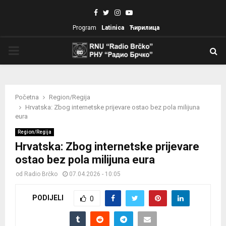
Facebook
Twitter
Instagram
Youtube
Program
Latinica
Ћирилица
PRIMARY
MENU
Početna
Region/Regija
Hrvatska: Zbog internetske prijevare ostao bez pola milijuna
eura
Region/Regija
Hrvatska: Zbog internetske prijevare
ostao bez pola milijuna eura
od
Radio Brčko
07.04.2026 - 10:05
PODIJELI
0