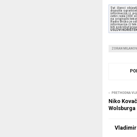
Svi članci objavl
dopušta ograničen
informacije iz po
četiri reda (300 
na originalni tek
Radio Brčko je odl
informacija iz te
biti pokrenut pra
USLOVI KORIŠTE
ZORAN MILANOV
PO
PRETHODNA VIJ
Niko Kovač 
Wolsburga
Vladimir