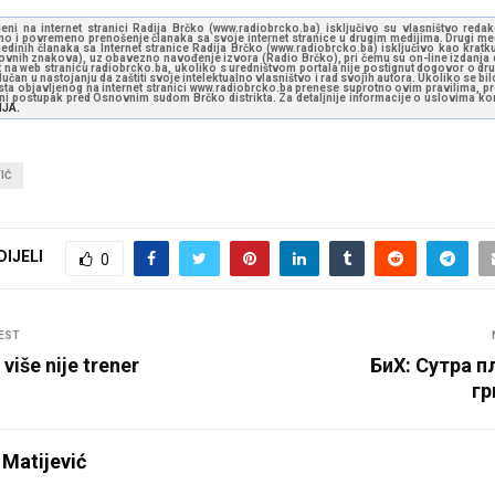
jeni na internet stranici Radija Brčko (www.radiobrcko.ba) isključivo su vlasništvo reda
o i povremeno prenošenje članaka sa svoje internet stranice u drugim medijima. Drugi medi
jedinih članaka sa Internet stranice Radija Brčko (www.radiobrcko.ba) isključivo kao kratku
slovnih znakova), uz obavezno navođenje izvora (Radio Brčko), pri čemu su on-line izdanja d
st na web stranicu radiobrcko.ba, ukoliko s uredništvom portala nije postignut dogovor o dr
učan u nastojanju da zaštiti svoje intelektualno vlasništvo i rad svojih autora. Ukoliko se bilo 
ksta objavljenog na internet stranici www.radiobrcko.ba prenese suprotno ovim pravilima, pr
vni postupak pred Osnovnim sudom Brčko distrikta. Za detaljnije informacije o uslovima kori
NJA.
IĆ
DIJELI
0
EST
više nije trener
БиХ: Сутра п
г
 Matijević