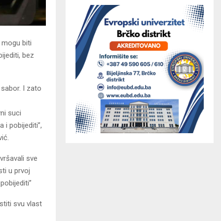
 mogu biti
jediti, bez
 sabor. I zato
ni suci
i pobijediti”,
ić.
vršavali sve
ti u prvoj
pobijediti”
titi svu vlast