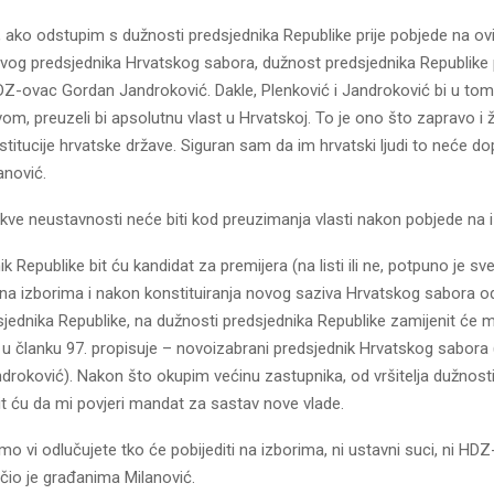
 ako odstupim s dužnosti predsjednika Republike prije pobjede na ov
novog predsjednika Hrvatskog sabora, dužnost predsjednika Republike
Z-ovac Gordan Jandroković. Dakle, Plenković i Jandroković bi u tom
vom, preuzeli bi apsolutnu vlast u Hrvatskoj. To je ono što zapravo i že
nstitucije hrvatske države. Siguran sam da im hrvatski ljudi to neće dop
anović.
kakve neustavnosti neće biti kod preuzimanja vlasti nakon pobjede na 
k Republike bit ću kandidat za premijera (na listi ili ne, potpuno je s
na izborima i nakon konstituiranja novog saziva Hrvatskog sabora od
jednika Republike, na dužnosti predsjednika Republike zamijenit će 
 u članku 97. propisuje – novoizabrani predsjednik Hrvatskog sabora (
roković). Nakon što okupim većinu zastupnika, od vršitelja dužnosti
it ću da mi povjeri mandat za sastav nove vlade.
o vi odlučujete tko će pobijediti na izborima, ni ustavni suci, ni HDZ
čio je građanima Milanović.