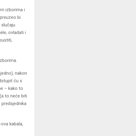
im izborima i
 preuzeo bi
 slučaju
le, ovladati i
ustiti,
izborima.
vejedno), nakon
stupit ću s
me – kako to
a to neće biti
 predsjednika
-ova kabala,