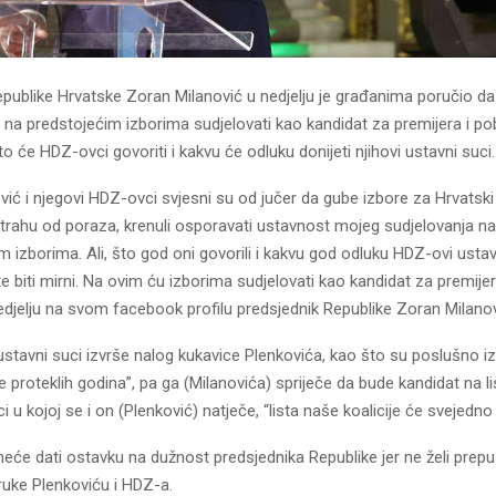
epublike Hrvatske Zoran Milanović u nedjelju je građanima poručio da
n na predstojećim izborima sudjelovati kao kandidat za premijera i pobi
to će HDZ-ovci govoriti i kakvu će odluku donijeti njihovi ustavni suci.
vić i njegovi HDZ-ovci svjesni su od jučer da gube izbore za Hrvatski
trahu od poraza, krenuli osporavati ustavnost mojeg sudjelovanja na
 izborima. Ali, što god oni govorili i kakvu god odluku HDZ-ovi ustav
e biti mirni. Na ovim ću izborima sudjelovati kao kandidat za premijera 
edjelju na svom facebook profilu predsjednik Republike Zoran Milanov
stavni suci izvrše nalog kukavice Plenkovića, kao što su poslušno iz
 proteklih godina”, pa ga (Milanovića) spriječe da bude kandidat na lis
ci u kojoj se i on (Plenković) natječe, “lista naše koalicije će svejedno 
neće dati ostavku na dužnost predsjednika Republike jer ne želi prepus
ruke Plenkoviću i HDZ-a.