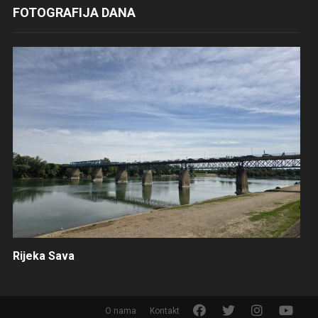
FOTOGRAFIJA DANA
Rijeka Sava
F
T
I
Y
O nama
Kontakt