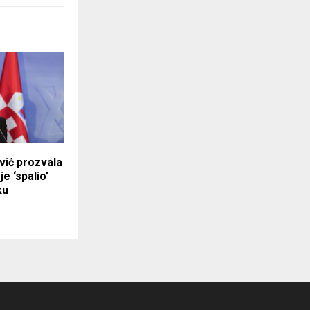
vić prozvala
e ‘spalio’
ku