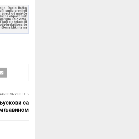
kcije. Radio Brčko
ji smiju prenijeti
 vijest od najviše
užna objaviti link
ugačijim uslovima.
koji dio teksta ili
otiv prekršioca će
štenja kliknite na
NAREDNA VIJEST
љускови са
рмљавином