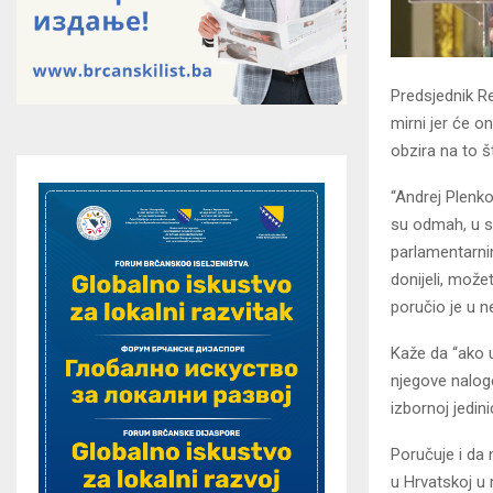
Predsjednik R
mirni jer će o
obzira na to š
“Andrej Plenko
su odmah, u s
parlamentarnim
donijeli, možet
poručio je u n
Kaže da “ako u
njegove naloge
izbornoj jedini
Poručuje i da 
u Hrvatskoj u 