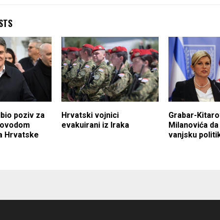
STS
bio poziv za
Hrvatski vojnici
Grabar-Kitaro
povodom
evakuirani iz Iraka
Milanovića da j
a Hrvatske
vanjsku politi