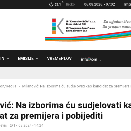
C
Brčko
06.08.2026. - 07:02
Imp
23.1
IN
EMISIJE
VREMEPLOV
˼
on/Regija
Milanović: Na izborima ću sudjelovati kao kandidat za premijera i
vić: Na izborima ću sudjelovati k
t za premijera i pobijediti
jević
17.03.2024 - 14:24