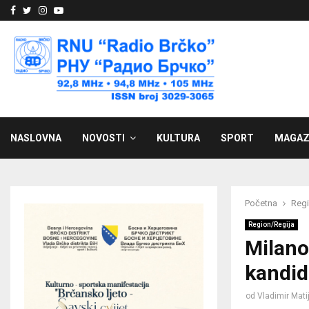
Facebook
Twitter
Instagram
Youtube
NASLOVNA
NOVOSTI
KULTURA
SPORT
MAGAZ
Početna
Regi
Region/Regija
Milano
kandida
od
Vladimir Mati