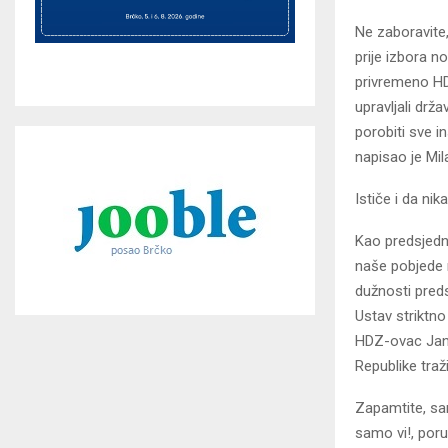
Ne zaboravite,
prije izbora 
privremeno HD
upravljali drža
porobiti sve i
napisao je Mil
Ističe i da ni
Kao predsjedni
naše pobjede 
dužnosti preds
Ustav striktno
HDZ-ovac Jand
Republike traž
Zapamtite, sam
samo vi!, poru