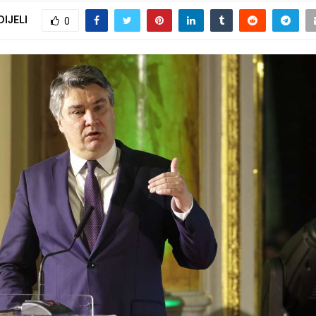
DIJELI
0