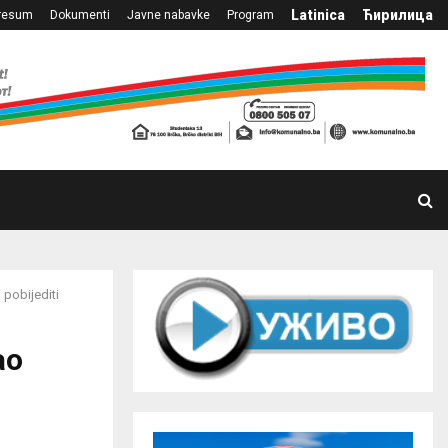
Latinica
Ћирилица
resum
Dokumenti
Javne nabavke
Program
 pobijediti
ao