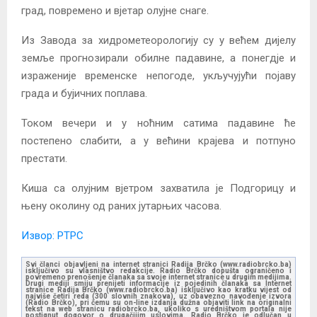
град, повремено и вјетар олујне снаге.
Из Завода за хидрометеорологију су у већем дијелу
земље прогнозирали обилне падавине, а понегдје и
израженије временске непогоде, укључујући појаву
града и бујичних поплава.
Током вечери и у ноћним сатима падавине ће
постепено слабити, а у већини крајева и потпуно
престати.
Киша са олујним вјетром захватила је Подгорицу и
њену околину од раних јутарњих часова.
Извор: РТРС
Svi članci objavljeni na internet stranici Radija Brčko (www.radiobrcko.ba)
isključivo su vlasništvo redakcije. Radio Brčko dopušta ograničeno i
povremeno prenošenje članaka sa svoje internet stranice u drugim medijima.
Drugi mediji smiju prenijeti informacije iz pojedinih članaka sa Internet
stranice Radija Brčko (www.radiobrcko.ba) isključivo kao kratku vijest od
najviše četiri reda (300 slovnih znakova), uz obavezno navođenje izvora
(Radio Brčko), pri čemu su on-line izdanja dužna objaviti link na originalni
tekst na web stranicu radiobrcko.ba, ukoliko s uredništvom portala nije
postignut dogovor o drugačijim uslovima. Radio Brčko je odlučan u