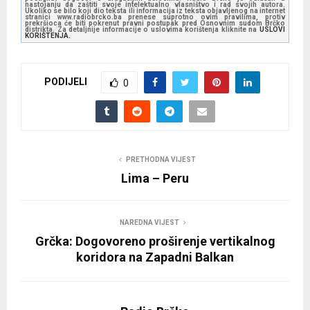
nastojanju da zaštiti svoje intelektualno vlasništvo i rad svojih autora.
Ukoliko se bilo koji dio teksta ili informacija iz teksta objavljenog na internet
stranici www.radiobrcko.ba prenese suprotno ovim pravilima, protiv
prekršioca će biti pokrenut pravni postupak pred Osnovnim sudom Brčko
distrikta. Za detaljnije informacije o uslovima korištenja kliknite na
USLOVI
KORIŠTENJA.
PODIJELI
0
PRETHODNA VIJEST
Lima – Peru
NAREDNA VIJEST
Grčka: Dogovoreno proširenje vertikalnog
koridora na Zapadni Balkan