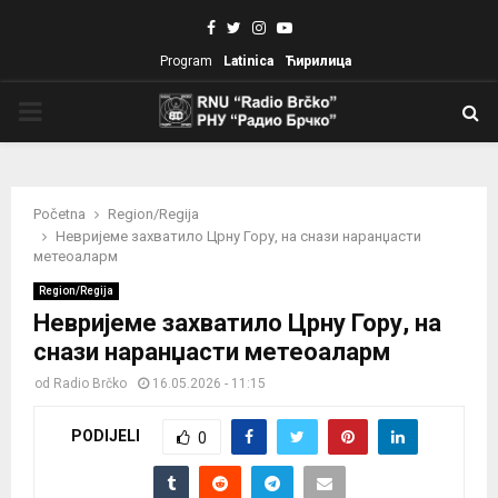
Facebook
Twitter
Instagram
Youtube
Program
Latinica
Ћирилица
PRIMARY
MENU
Početna
Region/Regija
Невријеме захватило Црну Гору, на снази наранџасти
метеоаларм
Region/Regija
Невријеме захватило Црну Гору, на
снази наранџасти метеоаларм
od
Radio Brčko
16.05.2026 - 11:15
PODIJELI
0