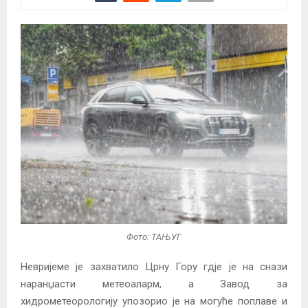
Фото: ТАЊУГ
Невријеме је захватило Црну Гору гдје је на снази
наранџасти метеоаларм, а Завод за
хидрометеорологију упозорио је на могуће поплаве и