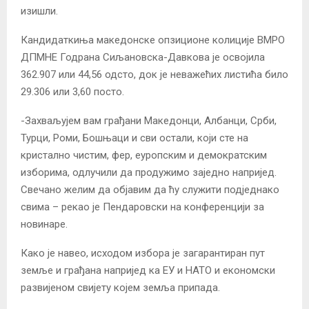
изишли.
Кандидаткиња македонске опзиционе колиције ВМРО
ДПМНЕ Годрана Сиљановска-Давкова је освојила
362.907 или 44,56 одсто, док је неважећих листића било
29.306 или 3,60 посто.
-Захваљујем вам грађани Македонци, Албанци, Срби,
Турци, Роми, Бошњаци и сви остали, који сте на
кристално чистим, фер, еуропским и демократским
изборима, одлучили да продужимо заједно напријед.
Свечано желим да објавим да ћу служити подједнако
свима – рекао је Пендаровски на конференцији за
новинаре.
Како је навео, исходом избора је загарантиран пут
земље и грађана напријед ка ЕУ и НАТО и економски
развијеном свијету којем земља припада.