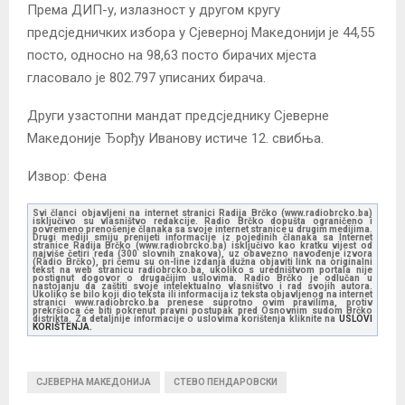
Према ДИП-у, излазност у другом кругу
предсједничких избора у Сјеверној Македонији је 44,55
посто, односно на 98,63 посто бирачих мјеста
гласовало је 802.797 уписаних бирача.
Други узастопни мандат предсједнику Сјеверне
Македоније Ђорђу Иванову истиче 12. свибња.
Извор: Фена
Svi članci objavljeni na internet stranici Radija Brčko (www.radiobrcko.ba)
isključivo su vlasništvo redakcije. Radio Brčko dopušta ograničeno i
povremeno prenošenje članaka sa svoje internet stranice u drugim medijima.
Drugi mediji smiju prenijeti informacije iz pojedinih članaka sa Internet
stranice Radija Brčko (www.radiobrcko.ba) isključivo kao kratku vijest od
najviše četiri reda (300 slovnih znakova), uz obavezno navođenje izvora
(Radio Brčko), pri čemu su on-line izdanja dužna objaviti link na originalni
tekst na web stranicu radiobrcko.ba, ukoliko s uredništvom portala nije
postignut dogovor o drugačijim uslovima. Radio Brčko je odlučan u
nastojanju da zaštiti svoje intelektualno vlasništvo i rad svojih autora.
Ukoliko se bilo koji dio teksta ili informacija iz teksta objavljenog na internet
stranici www.radiobrcko.ba prenese suprotno ovim pravilima, protiv
prekršioca će biti pokrenut pravni postupak pred Osnovnim sudom Brčko
distrikta. Za detaljnije informacije o uslovima korištenja kliknite na
USLOVI
KORIŠTENJA.
СЈЕВЕРНА МАКЕДОНИЈА
СТЕВО ПЕНДАРОВСКИ