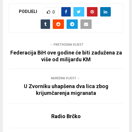
PODIJELI
0
PRETHODNA VIJEST
Federacija BiH ove godine će biti zadužena za
više od milijardu KM
NAREDNA VIJEST
U Zvorniku uhapšena dva lica zbog
krijumčarenja migranata
Radio Brčko