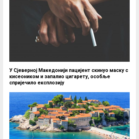
У Сјеверној Македонији пацијент скинуо маску с
кисеоником и запалио цигарету, особље
спријечило експлозију