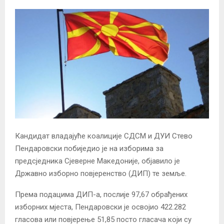
Кандидат владајуће коалиције СДСМ и ДУИ Стево
Пендаровски побиједио је на изборима за
предсједника Сјеверне Македоније, објавило је
Државно изборно повјеренство (ДИП) те земље.
Према подацима ДИП-а, послије 97,67 обрађених
изборних мјеста, Пендаровски је освојио 422.282
гласова или повјерење 51,85 посто гласача који су