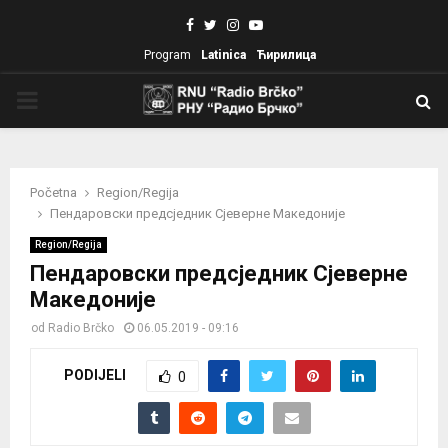
Facebook
Twitter
Instagram
Youtube
Program
Latinica
Ћирилица
PRIMARY
MENU
Početna
Region/Regija
Пендаровски предсједник Сјеверне Македоније
Region/Regija
Пендаровски предсједник Сјеверне
Македоније
od
Radio Brčko
06.05.2019 - 09:16
PODIJELI
0