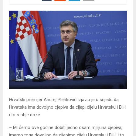
Hrvatski premijer Andrej Plenković izjavio je u srijedu da
Hrvatska ima dovoljno cjepiva da cijepi cijelu Hrvatsku i BiH,
i to s obje doze.
– Mi ćemo ove godine dobiti jedno osam milijuna cjepiva,
imamo toga dovoljno da cijepimo cijelu Hrvatsku i BiH, i to