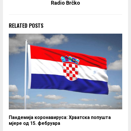
Radio Brčko
RELATED POSTS
Пандемија коронавируса: Хрватска попушта
мјере од 15. фебруара