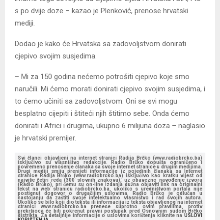
s po dvije doze – kazao je Plenković, prenose hrvatski
mediji.
Dodao je kako će Hrvatska sa zadovoljstvom donirati
cjepivo svojim susjedima.
– Mi za 150 godina nećemo potrošiti cjepivo koje smo
naručili. Mi ćemo morati donirati cjepivo svojim susjedima, i
to ćemo učiniti sa zadovoljstvom. Oni se svi mogu
besplatno cijepiti i štiteći njih štitimo sebe. Onda ćemo
donirati i Africi i drugima, ukupno 6 milijuna doza – naglasio
je hrvatski premijer.
Svi članci objavljeni na internet stranici Radija Brčko (www.radiobrcko.ba)
isključivo su vlasništvo redakcije. Radio Brčko dopušta ograničeno i
povremeno prenošenje članaka sa svoje internet stranice u drugim medijima.
Drugi mediji smiju prenijeti informacije iz pojedinih članaka sa Internet
stranice Radija Brčko (www.radiobrcko.ba) isključivo kao kratku vijest od
najviše četiri reda (300 slovnih znakova), uz obavezno navođenje izvora
(Radio Brčko), pri čemu su on-line izdanja dužna objaviti link na originalni
tekst na web stranicu radiobrcko.ba, ukoliko s uredništvom portala nije
postignut dogovor o drugačijim uslovima. Radio Brčko je odlučan u
nastojanju da zaštiti svoje intelektualno vlasništvo i rad svojih autora.
Ukoliko se bilo koji dio teksta ili informacija iz teksta objavljenog na internet
stranici www.radiobrcko.ba prenese suprotno ovim pravilima, protiv
prekršioca će biti pokrenut pravni postupak pred Osnovnim sudom Brčko
distrikta. Za detaljnije informacije o uslovima korištenja kliknite na
USLOVI
KORIŠTENJA.