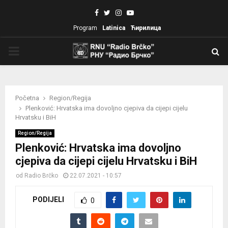
Facebook
Twitter
Instagram
Youtube
Program
Latinica
Ћирилица
PRIMARY
MENU
Početna
Region/Regija
Plenković: Hrvatska ima dovoljno cjepiva da cijepi cijelu
Hrvatsku i BiH
Region/Regija
Plenković: Hrvatska ima dovoljno
cjepiva da cijepi cijelu Hrvatsku i BiH
od
Radio Brčko
22.07.2021 - 10:57
PODIJELI
0