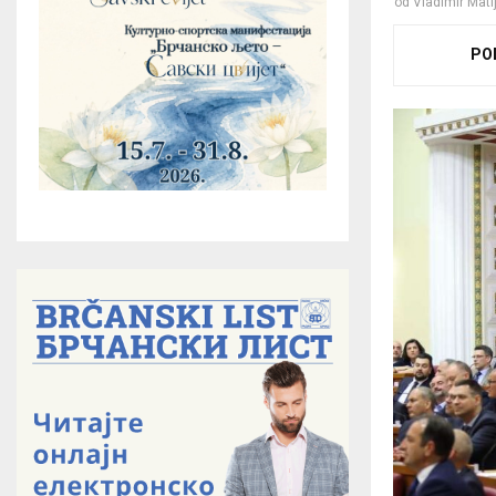
od
Vladimir Mati
PO