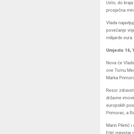
Usto, do kraja
prosječna miro
Vlada najavlju
povećanje vrij
milijarde eura.
Umjesto 16, V
Nova će Vlada
ove Tomu Medv
Marka Primorc
Resor zdravstv
državne imovin
europskih posl
Primorac, a R
Marin Piletić i
Erlić ministar