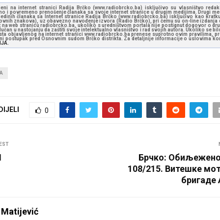
jeni na internet stranici Radija Brčko (www.radiobrcko.ba) isključivo su vlasništvo reda
o i povremeno prenošenje članaka sa svoje internet stranice u drugim medijima. Drugi medi
jedinih članaka sa Internet stranice Radija Brčko (www.radiobrcko.ba) isključivo kao kratku
slovnih znakova), uz obavezno navođenje izvora (Radio Brčko), pri čemu su on-line izdanja d
st na web stranicu radiobrcko.ba, ukoliko s uredništvom portala nije postignut dogovor o dr
učan u nastojanju da zaštiti svoje intelektualno vlasništvo i rad svojih autora. Ukoliko se bilo 
ksta objavljenog na internet stranici www.radiobrcko.ba prenese suprotno ovim pravilima, pr
vni postupak pred Osnovnim sudom Brčko distrikta. Za detaljnije informacije o uslovima kori
NJA.
A
DIJELI
0
EST
H
Брчко: Обиљежено
108/215. Витешке мо
бригаде 
 Matijević