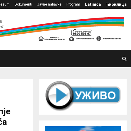
Latinica
Ћирилица
resum
Dokumenti
Javne nabavke
Program
nje
ća