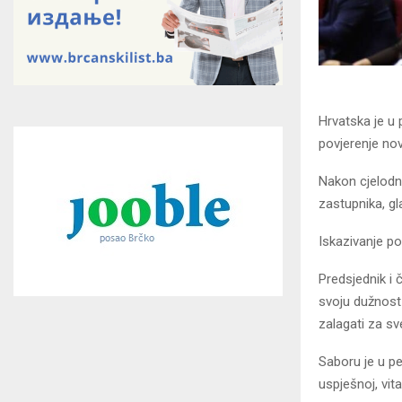
Hrvatska je u 
povjerenje nov
Nakon cjelodn
zastupnika, gl
Iskazivanje po
Predsjednik i 
svoju dužnost 
zalagati za sv
Saboru je u pe
uspješnoj, vita