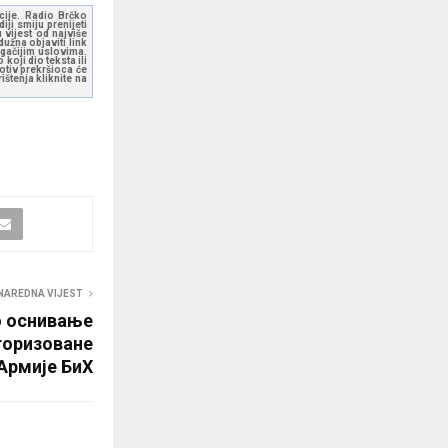
kcije. Radio Brčko
ji smiju prenijeti
 vijest od najviše
užna objaviti link
ugačijim uslovima.
koji dio teksta ili
otiv prekršioca će
štenja kliknite na
NAREDNA VIJEST
 оснивање
торизоване
Армије БиХ