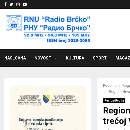
Facebook
Twitter
Instagram
Youtube
NASLOVNA
NOVOSTI
KULTURA
SPORT
MAGAZ
Početna
Regi
Region: Hrva
Region/Regija
Region
trećoj