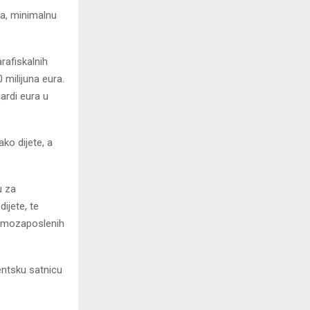
a, minimalnu
rafiskalnih
 milijuna eura.
ardi eura u
ko dijete, a
u za
ijete, te
samozaposlenih
entsku satnicu