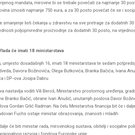
 njenog mandata, mirovine bi se trebale povećati za najmanje 30 pos
vina iznositi najmanje 750 eura, a za 30 posto povećat će se i socij
je smanjenje listi čekanja u zdravstvu na sve pretrage za dodatnih 30
ednosti poljoprivredne proizvodnje za dodatnih 30 posto, na vrijednos
lada će imati 18 ministarstava
, umjesto dosadašnjih 16, imati 18 ministarstava te sedam potpreds
eda, Davora Božinovića, Olega Butkovića, Branka Bačića, Ivana Anu
a i DP-ova Josipa Dabru.
a nastavlja voditi Vili Beroš, Ministarstvo prostornog uređenja, gradit
e Branko Bačić, obrane Ivan Anušić, unutarnjih poslova Davor Božinov
ova Gordan Grlić Radman. Na čelu Ministarstva financija bit će i dal
adovan Fuchs ostaje ministar obrazovanja, znanosti i mladih.
 dalje će biti ministar rada, mirovinskog sustava, obitelji i socijalne pol
 regionalnog razvoja i fondova Europske unije.