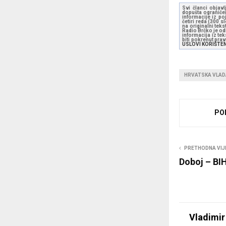
Svi članci objavl
dopušta ograničen
informacije iz po
četiri reda (300 
na originalni tek
Radio Brčko je odl
informacija iz te
biti pokrenut pra
USLOVI KORIŠTE
HRVATSKA VLAD
PO
PRETHODNA VIJ
Doboj – BI
Vladimir