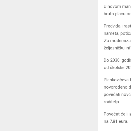
U novom manda
bruto plaću od
Predviđa i ras
nameta, potica
Za modernizaci
željezničku inf
Do 2030. godin
od školske 20
Plenkovićeva 
novorođeno di
povećati novč
roditelja.
Povećat će i i
na 7,81 eura.