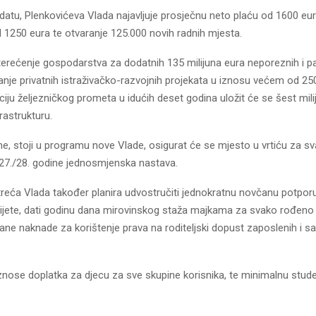
tu, Plenkovićeva Vlada najavljuje prosječnu neto plaću od 1600 eur
 1250 eura te otvaranje 125.000 novih radnih mjesta.
terećenje gospodarstva za dodatnih 135 milijuna eura neporeznih i pa
nje privatnih istraživačko-razvojnih projekata u iznosu većem od 250
ju željezničkog prometa u idućih deset godina uložit će se šest milij
rastrukturu.
e, stoji u programu nove Vlade, osigurat će se mjesto u vrtiću za sva
27./28. godine jednosmjenska nastava.
treća Vlada također planira udvostručiti jednokratnu novčanu potpor
jete, dati godinu dana mirovinskog staža majkama za svako rođeno d
ane naknade za korištenje prava na roditeljski dopust zaposlenih i 
znose doplatka za djecu za sve skupine korisnika, te minimalnu stud