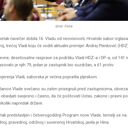
Izvor: Fena
petak navečer dobila 16. Vladu od neovisnosti, Hrvatski sabor izglasa
oj, trećoj Vladi koju će voditi aktualni premijer Andrej Plenković (HDZ)
evne, desetosatne rasprave za podršku Vladi HDZ-a i DP-a, od 141
asovalo je njih 79, jedan je zastupnik bio suzdržan, a 61 protiv.
vjerenja Vladi, saborska je većina popratila pljeskom.
članovi Vlade svečano su zatim prisegnuli pred zastupnicima, obvezal
obavljati savjesno i časno, da će poštovati Ustav, zakone i pravni p
ekoliki napredak države.
tak predstavljen i četverogodišnji Program nove Vlade, temelji se na p
lnoj, pravednoj, održivoj i suverenoj Hrvatskoj, javila je Hina.