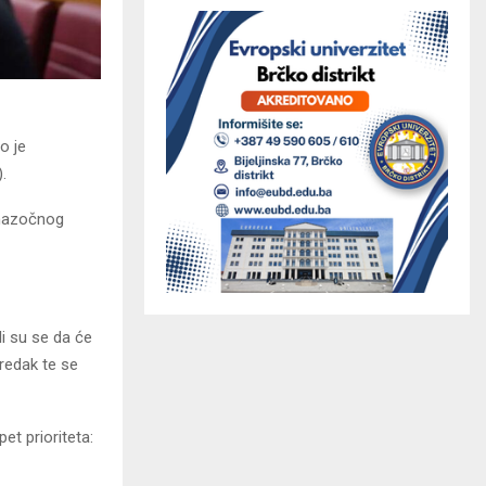
o je
.
 nazočnog
i su se da će
oredak te se
et prioriteta: