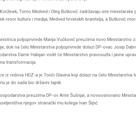
 Koržinek, Tomo Medved i Oleg Butković zadržavaju iste ministarske p
ek resor kulture i medija, Medved hrvatskih branitelja, a Butković mor
istrica poljoprivrede Marija Vučković preuzima novo Ministarstvo za
ije, dok na čelo Ministarstva poljoprivrede dolazi DP-ovac Josip Dab
odarstva Damir Habijan vodit će Ministarstvo pravosuđa i javne upra
alna transformacija.
ce iz redova HDZ-a je Tonči Glavina koji dolazi na čelo Ministarstva t
mu je do sada bio državni tajnik.
gospodarstva preuzima DP-ov Ante Šušnjar, a novoosnovano Minista
useljeništva njegov stranački mu kolega Ivan Šipić.