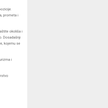
ozicije.
a, prometa i
štite okoliša i
ro. Dosadašnji
ve, kojemu se
urizma i
rstvo