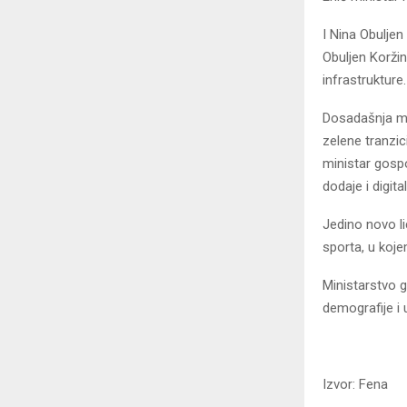
I Nina Obuljen
Obuljen Koržin
infrastrukture.
Dosadašnja min
zelene tranzic
ministar gosp
dodaje i digit
Jedino novo li
sporta, u koje
Ministarstvo 
demografije i 
Izvor: Fena