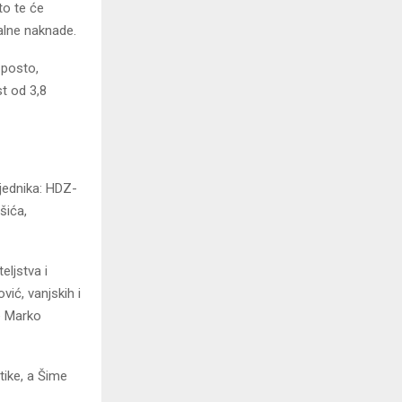
to te će
alne naknade.
 posto,
t od 3,8
jednika: HDZ-
šića,
eljstva i
ić, vanjskih i
je Marko
itike, a Šime