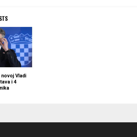
STS
 novoj Vladi
tava i 4
nika