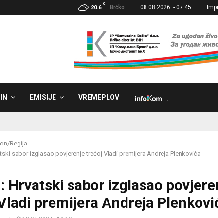
C
Brčko
08.08.2026. - 07:45
Imp
20.6
IN
EMISIJE
VREMEPLOV
˼
on/Regija
tski sabor izglasao povjerenje trećoj Vladi premijera Andreja Plenkovića
: Hrvatski sabor izglasao povjere
 Vladi premijera Andreja Plenkovi