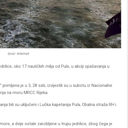
Izvor: Internet
ilice, oko 17 nautičkih milja od Pule, u akciji spašavanja u
 primljena je u 3, 28 sati, izvijestili su u subotu iz Nacionalne
vanja na moru MRCC Rijeka.
ja bili su uključeni i Lučka kapetanija Pula, Obalna straža RH i
 more, a dvije ostale zarobljene u trupu jedrilice, zbog čega je