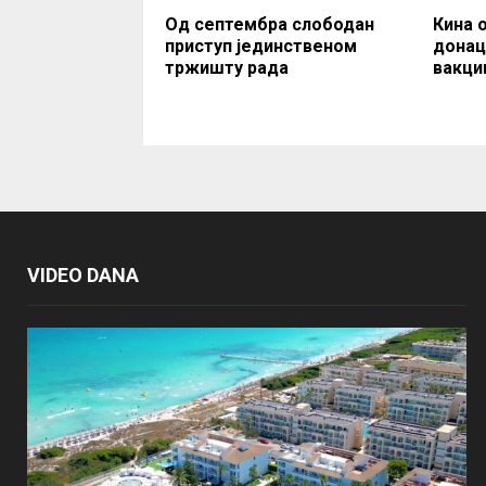
Од септембра слободан
Кина 
приступ јединственом
донац
тржишту рада
вакци
VIDEO DANA