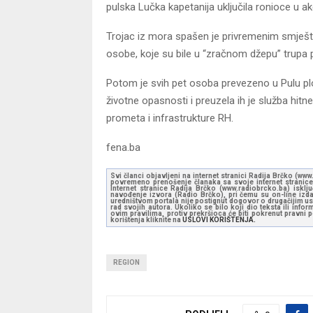
pulska Lučka kapetanija uključila ronioce u ak
Trojac iz mora spašen je privremenim smješta
osobe, koje su bile u “zračnom džepu” trupa p
Potom je svih pet osoba prevezeno u Pulu plo
životne opasnosti i preuzela ih je služba hit
prometa i infrastrukture RH.
fena.ba
Svi članci objavljeni na internet stranici Radija Brčko (w
povremeno prenošenje članaka sa svoje internet stranice 
Internet stranice Radija Brčko (www.radiobrcko.ba) isklj
navođenje izvora (Radio Brčko), pri čemu su on-line izdan
uredništvom portala nije postignut dogovor o drugačijim usl
rad svojih autora. Ukoliko se bilo koji dio teksta ili inf
ovim pravilima, protiv prekršioca će biti pokrenut pravni
korištenja kliknite na
USLOVI KORIŠTENJA.
REGION