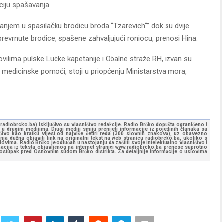
ciju spašavanja.
njem u spasilačku brodicu broda “Tzarevich“” dok su dvije
revrnute brodice, spašene zahvaljujući roniocu, prenosi Hina.
vilima pulske Lučke kapetanije i Obalne straže RH, izvan su
ne medicinske pomoći, stoji u priopćenju Ministarstva mora,
ww.radiobrcko.ba) isključivo su vlasništvo redakcije. Radio Brčko dopušta ograničeno i
u drugim medijima. Drugi mediji smiju prenijeti informacije iz pojedinih članaka sa
učivo kao kratku vijest od najviše četiri reda (300 slovnih znakova), uz obavezno
ja dužna objaviti link na originalni tekst na web stranicu radiobrcko.ba, ukoliko s
ovima. Radio Brčko je odlučan u nastojanju da zaštiti svoje intelektualno vlasništvo i
ormacija iz teksta objavljenog na internet stranici www.radiobrcko.ba prenese suprotno
 postupak pred Osnovnim sudom Brčko distrikta. Za detaljnije informacije o uslovima