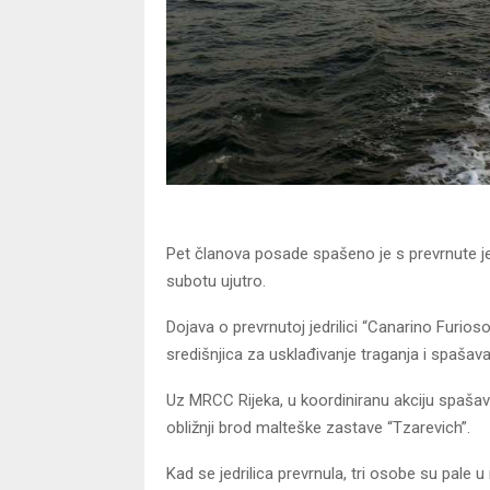
Pet članova posade spašeno je s prevrnute jedr
subotu ujutro.
Dojava o prevrnutoj jedrilici “Canarino Furioso”
središnjica za usklađivanje traganja i spaša
Uz MRCC Rijeka, u koordiniranu akciju spašavan
obližnji brod malteške zastave “Tzarevich”.
Kad se jedrilica prevrnula, tri osobe su pale u