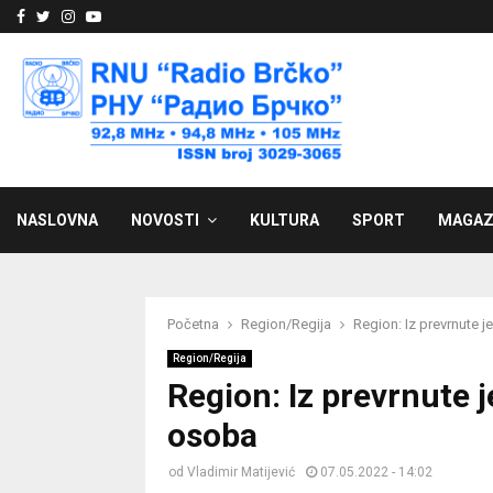
Facebook
Twitter
Instagram
Youtube
NASLOVNA
NOVOSTI
KULTURA
SPORT
MAGAZ
Početna
Region/Regija
Region: Iz prevrnute 
Region/Regija
Region: Iz prevrnute 
osoba
od
Vladimir Matijević
07.05.2022 - 14:02