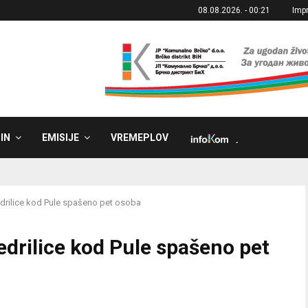
08.08.2026. - 00:21
Imp
IN
EMISIJE
VREMEPLOV
˼
jedrilice kod Pule spašeno pet osoba
jedrilice kod Pule spašeno pet