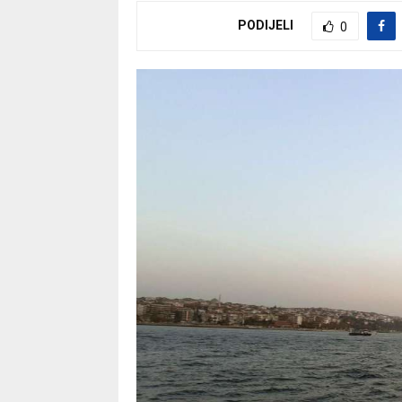
PODIJELI
0