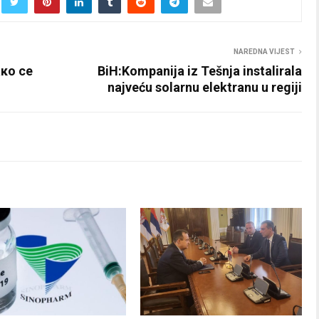
NAREDNA VIJEST
ако се
BiH:Kompanija iz Tešnja instalirala
najveću solarnu elektranu u regiji