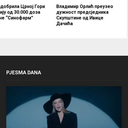
одобрила Црној Гори
Владимир Орлић преузео
ију од 30.000 доза
дужност предсједника
не “Синофарм”
Скупштине од Ивице
Дачића
PJESMA DANA