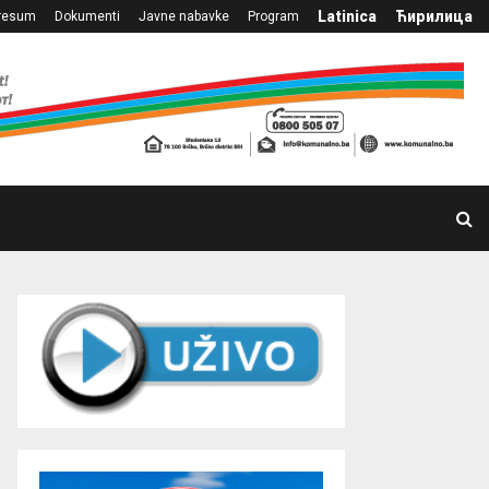
Latinica
Ћирилица
resum
Dokumenti
Javne nabavke
Program