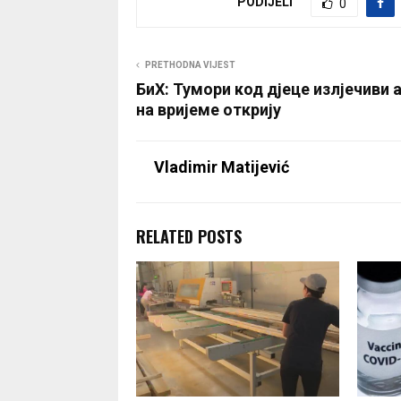
PODIJELI
0
PRETHODNA VIJEST
БиХ: Тумори код дјеце излјечиви 
на вријеме открију
Vladimir Matijević
RELATED POSTS