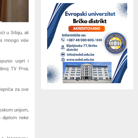
i u Srbiju, ali
ti s mnogo više
punio uvjet i
dinoj TV Prva,
 ispriča za ove
ropskom unijom,
o dijelom neke