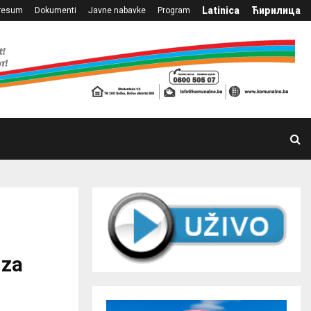
Latinica
Ћирилица
resum
Dokumenti
Javne nabavke
Program
 za