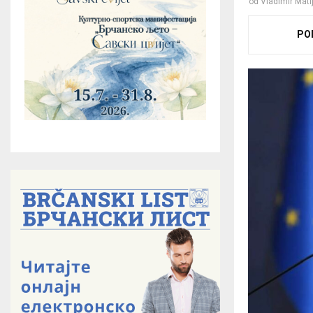
od
Vladimir Mati
PO