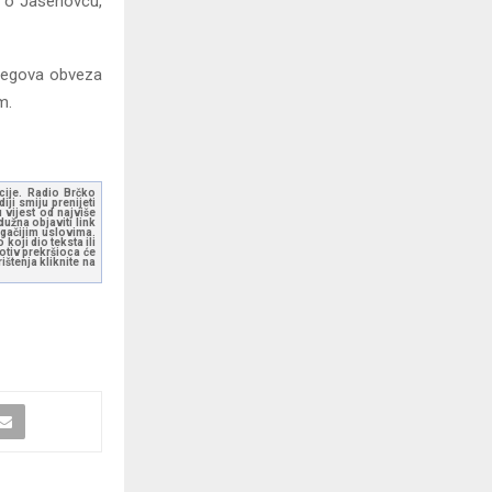
je o Jasenovcu,
 njegova obveza
m.
kcije. Radio Brčko
ji smiju prenijeti
 vijest od najviše
užna objaviti link
ugačijim uslovima.
koji dio teksta ili
otiv prekršioca će
štenja kliknite na