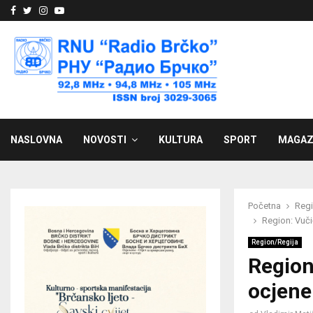
Facebook
Twitter
Instagram
Youtube
NASLOVNA
NOVOSTI
KULTURA
SPORT
MAGAZ
Početna
Regi
Region: Vuči
Region/Regija
Region
ocjene