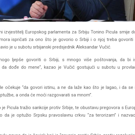
izvjestitelj Europskog parlamenta za Srbiju Tonino Picula smije doć
mora ispričati za ono što je govorio o Srbiji i o njoj treba govori
javio je u subotu srbijanski predsjednik Aleksandar Vučić.
ogo ljepše govoriti o Srbiji, s mnogo više poštovanja, da bi is
se da dođe do mene”, kazao je Vučić gostujući u subotu u provla
e očekuje “da govori istinu, a ne da laže kao što je lagao, i da se
 optužbe, a onda će moći razgovarati sa mnom”.
je Picula tražio sankcije protiv Srbije, te obustavu pregovora s Eu
o da je optužio Srpsku pravoslavnu crkvu “za terorizam” i nazva