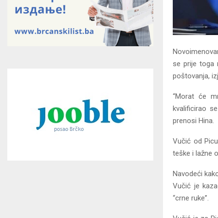
Novoimenovani 
se prije toga 
poštovanja, iz
“Morat će mn
kvalificirao 
prenosi Hina.
Vučić od Picul
teške i lažne
Navodeći kako 
Vučić je kaza
“crne ruke”.