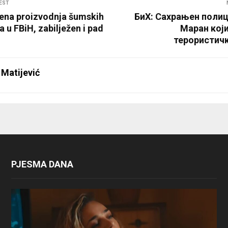
EST
ena proizvodnja šumskih
БиХ: Сахрањен полиц
 u FBiH, zabilježen i pad
Маран који 
терористич
 Matijević
PJESMA DANA