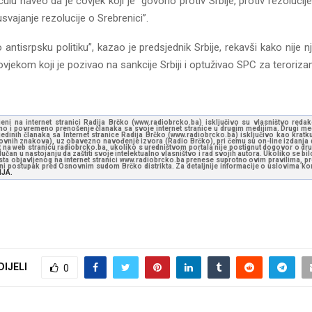
culu naveo da je čovjek koji je “govorio protiv Srbije, protiv rezoluci
svajanje rezolucije o Srebrenici”.
o antisrpsku politiku”, kazao je predsjednik Srbije, rekavši kako nije
ovjekom koji je pozivao na sankcije Srbiji i optuživao SPC za teroriza
jeni na internet stranici Radija Brčko (www.radiobrcko.ba) isključivo su vlasništvo reda
o i povremeno prenošenje članaka sa svoje internet stranice u drugim medijima. Drugi medi
jedinih članaka sa Internet stranice Radija Brčko (www.radiobrcko.ba) isključivo kao kratku
slovnih znakova), uz obavezno navođenje izvora (Radio Brčko), pri čemu su on-line izdanja d
st na web stranicu radiobrcko.ba, ukoliko s uredništvom portala nije postignut dogovor o dr
učan u nastojanju da zaštiti svoje intelektualno vlasništvo i rad svojih autora. Ukoliko se bilo 
ksta objavljenog na internet stranici www.radiobrcko.ba prenese suprotno ovim pravilima, pr
vni postupak pred Osnovnim sudom Brčko distrikta. Za detaljnije informacije o uslovima kori
NJA.
DIJELI
0