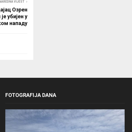
NAREDNA VIJEST
ајац Озрен
је убијен у
ком нападу
FOTOGRAFIJA DANA