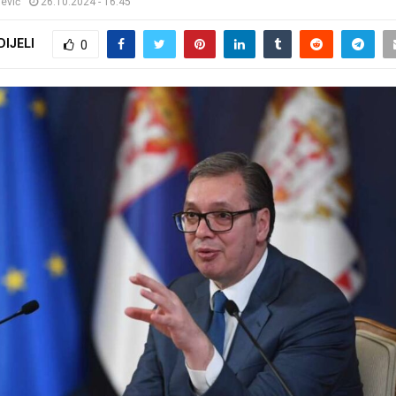
jević
26.10.2024 - 16:45
DIJELI
0