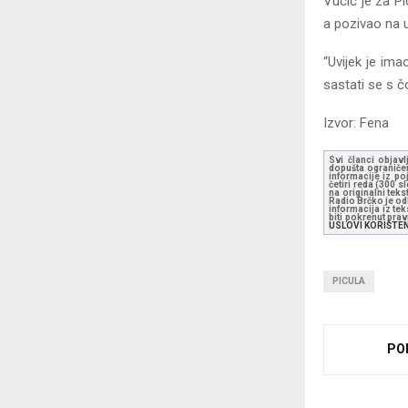
Vučić je za Pi
a pozivao na u
“Uvijek je ima
sastati se s č
Izvor: Fena
Svi članci objavl
dopušta ograničen
informacije iz po
četiri reda (300 
na originalni tek
Radio Brčko je odl
informacija iz te
biti pokrenut pra
USLOVI KORIŠTE
PICULA
PO