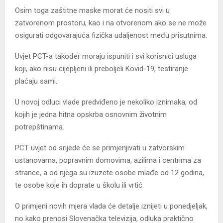
Osim toga zaštitne maske morat će nositi svi u
zatvorenom prostoru, kao i na otvorenom ako se ne može
osigurati odgovarajuća fizička udaljenost među prisutnima.
Uvjet PCT-a također moraju ispuniti i svi korisnici usluga
koji, ako nisu cijepljeni ili preboljeli Kovid-19, testiranje
plaćaju sami.
U novoj odluci vlade predviđeno je nekoliko iznimaka, od
kojih je jedna hitna opskrba osnovnim životnim
potrepštinama.
PCT uvjet od srijede će se primjenjivati u zatvorskim
ustanovama, popravnim domovima, azilima i centrima za
strance, a od njega su izuzete osobe mlađe od 12 godina,
te osobe koje ih doprate u školu ili vrtić.
O primjeni novih mjera vlada će detalje iznijeti u ponedjeljak,
no kako prenosi Slovenačka televizija, odluka praktično