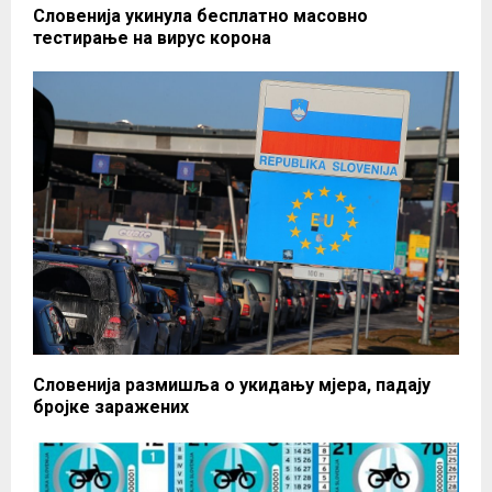
Словенија укинула бесплатно масовно
тестирање на вирус корона
Словенија размишља о укидању мјера, падају
бројке заражених