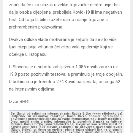
znači da će i za ulazak u velike trgovačke centre uvjet biti
da je osoba cijepljena, preboljela Kovid-19 ili ima negativan
test. Od toga bi bile izuzete samo manje trgovine s
prehrambenim proizvodima.
Ovakva odluka vlade motivirana je željom da se što više
ljudi cijepi prije vrhunca četvrtog vala epidemije koji se
očekuje u listopadu.
U Sloveniji je u subotu zabilježeno 1.085 novih zaraza uz
19,8 posto pozitivnih testova, a preminulo je troje oboljelih.
U bolnicama je trenutno 274 Kovid pacijenata, od čega 62
na intenzivnim odjelima.
Izvor:BHRT
Svi članci objavljeni na internet stranici Radija Brčko (www.radiobrcko.ba)
isključivo su vlasništvo redakcije. Radio Brčko dopušta ograničeno i
povremeno prenošenje članaka sa svoje internet stranice u drugim medijima.
Drugi mediji smiju prenijeti informacije iz pojedinih članaka sa Internet
stranice Radija Brčko (www.radiobrcko.ba) isključivo kao kratku vijest od
najviše četiri reda (300 slovnih znakova), uz obavezno navođenje izvora
(Radio Brčko), pri čemu su on-line izdanja dužna objaviti link na originalni
tekst na web stranicu radiobrcko.ba, ukoliko s uredništvom portala nije