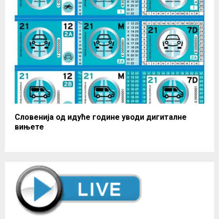
Словенија од идуће године уводи дигиталне
вињете