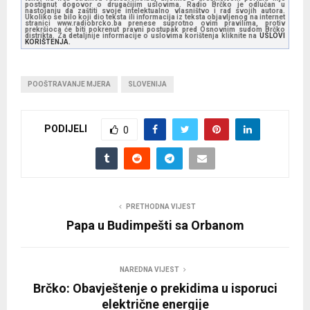
postignut dogovor o drugačijim uslovima. Radio Brčko je odlučan u
nastojanju da zaštiti svoje intelektualno vlasništvo i rad svojih autora.
Ukoliko se bilo koji dio teksta ili informacija iz teksta objavljenog na internet
stranici www.radiobrcko.ba prenese suprotno ovim pravilima, protiv
prekršioca će biti pokrenut pravni postupak pred Osnovnim sudom Brčko
distrikta. Za detaljnije informacije o uslovima korištenja kliknite na
USLOVI
KORIŠTENJA.
POOŠTRAVANJE MJERA
SLOVENIJA
PODIJELI
0
PRETHODNA VIJEST
Papa u Budimpešti sa Orbanom
NAREDNA VIJEST
Brčko: Obavještenje o prekidima u isporuci
električne energije