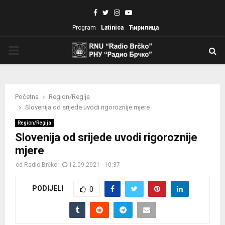
Facebook
Twitter
Instagram
Youtube
Program
Latinica
Ћирилица
PRIMARY
MENU
Početna
Region/Regija
Slovenija od srijede uvodi rigoroznije mjere
Region/Regija
Slovenija od srijede uvodi rigoroznije
mjere
od
Radio Brčko
12.09.2021 - 10:37
PODIJELI
0