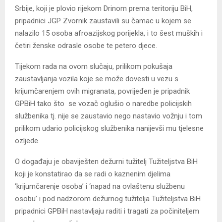
Srbije, koji je plovio rijekom Drinom prema teritoriju BiH,
pripadnici JGP Zvornik zaustavili su čamac u kojem se
nalazilo 15 osoba afroazijskog porijekla, i to šest muških i
četiri ženske odrasle osobe te petero djece.
Tijekom rada na ovom slučaju, prilikom pokušaja
zaustavljanja vozila koje se može dovesti u vezu s
krijumčarenjem ovih migranata, povrijeđen je pripadnik
GPBiH tako što se vozač oglušio o naredbe policijskih
službenika tj. nije se zaustavio nego nastavio vožnju i tom
prilikom udario policijskog službenika nanijevši mu tjelesne
ozljede.
O događaju je obaviješten dežurni tužitelj Tužiteljstva BiH
koji je konstatirao da se radi o kaznenim djelima
‘krijumčarenje osoba’ i ‘napad na ovlaštenu službenu
osobu’ i pod nadzorom dežurnog tužitelja Tužiteljstva BiH
pripadnici GPBiH nastavljaju raditi i tragati za počiniteljem