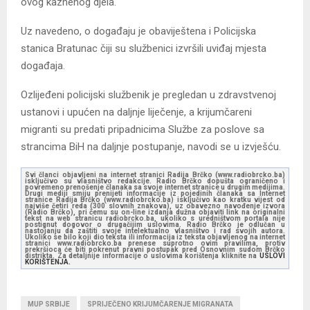
ovog kaznenog djela.
Uz navedeno, o događaju je obaviještena i Policijska
stanica Bratunac čiji su službenici izvršili uviđaj mjesta
događaja.
Ozlijeđeni policijski službenik je pregledan u zdravstvenoj
ustanovi i upućen na daljnje liječenje, a krijumčareni
migranti su predati pripadnicima Službe za poslove sa
strancima BiH na daljnje postupanje, navodi se u izvješću.
Svi članci objavljeni na internet stranici Radija Brčko (www.radiobrcko.ba)
isključivo su vlasništvo redakcije. Radio Brčko dopušta ograničeno i
povremeno prenošenje članaka sa svoje internet stranice u drugim medijima.
Drugi mediji smiju prenijeti informacije iz pojedinih članaka sa Internet
stranice Radija Brčko (www.radiobrcko.ba) isključivo kao kratku vijest od
najviše četiri reda (300 slovnih znakova), uz obavezno navođenje izvora
(Radio Brčko), pri čemu su on-line izdanja dužna objaviti link na originalni
tekst na web stranicu radiobrcko.ba, ukoliko s uredništvom portala nije
postignut dogovor o drugačijim uslovima. Radio Brčko je odlučan u
nastojanju da zaštiti svoje intelektualno vlasništvo i rad svojih autora.
Ukoliko se bilo koji dio teksta ili informacija iz teksta objavljenog na internet
stranici www.radiobrcko.ba prenese suprotno ovim pravilima, protiv
prekršioca će biti pokrenut pravni postupak pred Osnovnim sudom Brčko
distrikta. Za detaljnije informacije o uslovima korištenja kliknite na
USLOVI
KORIŠTENJA.
MUP SRBIJE
SPRIJEČENO KRIJUMČARENJE MIGRANATA