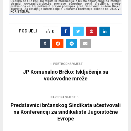
Ukoliko se bilo koji dio teksta ili informacija iz teksta objavljenog na internet
stranici www.radiobrcko.ba prenese suprotno ovim pravilima, protiv
prekršioca će biti pokrenut pravni postupak pred Osnovnim sudom Brčko
distrikta. Za detaljnije informacije o uslovima korištenja kliknite na
USLOVI
KORIŠTENJA.
PODIJELI
0
PRETHODNA VIJEST
JP Komunalno Brčko: Isključenja sa
vodovodne mreže
NAREDNA VIJEST
Predstavnici brčanskog Sindikata učestvovali
na Konferenciji za sindikaliste Jugoistočne
Evrope