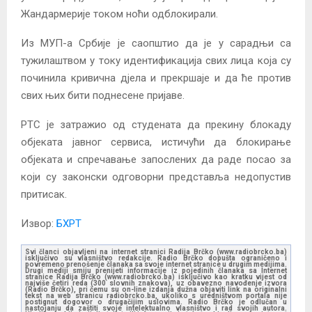
Жандармерије током ноћи одблокирали.
Из МУП-а Србије је саопштио да је у сарадњи са
тужилаштвом у току идентификација свих лица која су
починила кривична дјела и прекршаје и да ће против
свих њих бити поднесене пријаве.
РТС је затражио од студената да прекину блокаду
објеката јавног сервиса, истичући да блокирање
објеката и спречавање запослених да раде посао за
који су законски одговорни представља недопустив
притисак.
Извор:
БХРТ
Svi članci objavljeni na internet stranici Radija Brčko (www.radiobrcko.ba)
isključivo su vlasništvo redakcije. Radio Brčko dopušta ograničeno i
povremeno prenošenje članaka sa svoje internet stranice u drugim medijima.
Drugi mediji smiju prenijeti informacije iz pojedinih članaka sa Internet
stranice Radija Brčko (www.radiobrcko.ba) isključivo kao kratku vijest od
najviše četiri reda (300 slovnih znakova), uz obavezno navođenje izvora
(Radio Brčko), pri čemu su on-line izdanja dužna objaviti link na originalni
tekst na web stranicu radiobrcko.ba, ukoliko s uredništvom portala nije
postignut dogovor o drugačijim uslovima. Radio Brčko je odlučan u
nastojanju da zaštiti svoje intelektualno vlasništvo i rad svojih autora.