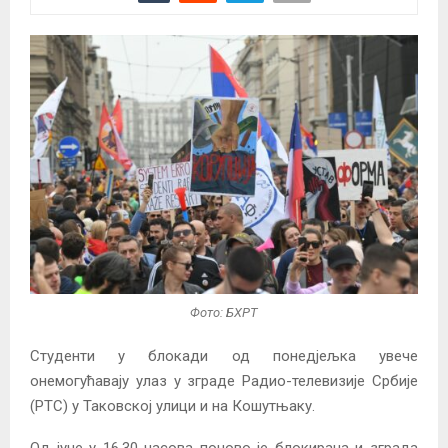
Фото: БХРТ
Студенти у блокади од понедјељка увече
онемогућавају улаз у зграде Радио-телевизије Србије
(РТС) у Таковској улици и на Кошутњаку.