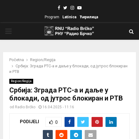
Facebook
Twitter
Instagram
Youtube
Program
Latinica
Ћирилица
PRIMARY
MENU
Početna
Region/Regija
Србија: Зграда РТС-а и даље у блокади, од јутрос блокиран
и РТВ
Region/Regija
Србија: Зграда РТС-а и даље у
блокади, од јутрос блокиран и РТВ
od
Radio Brčko
16.04.2025 - 11:16
PODIJELI
0