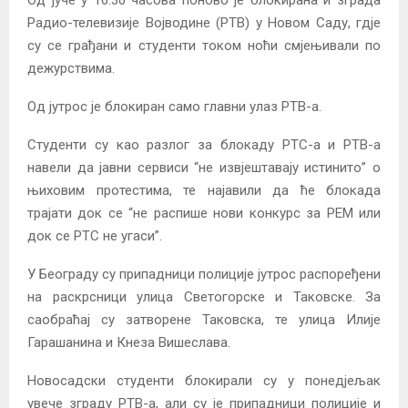
Од јуче у 16.30 часова поново је блокирана и зграда
Радио-телевизије Војводине (РТВ) у Новом Саду, гдје
су се грађани и студенти током ноћи смјењивали по
дежурствима.
Од јутрос је блокиран само главни улаз РТВ-а.
Студенти су као разлог за блокаду РТС-а и РТВ-а
навели да јавни сервиси “не извјештавају истинито” о
њиховим протестима, те најавили да ће блокада
трајати док се “не распише нови конкурс за РЕМ или
док се РТС не угаси”.
У Београду су припадници полиције јутрос распоређени
на раскрсници улица Светогорске и Таковске. За
саобраћај су затворене Таковска, те улица Илије
Гарашанина и Кнеза Вишеслава.
Новосадски студенти блокирали су у понедјељак
увече зграду РТВ-а, али су је припадници полиције и