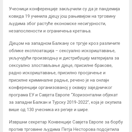
Учесници конференције закључили су да је пандемија
ковида 19 учинила дјецу још рањивијом на трговину
људима због растуће економске несигурности,
незапослености и ограничења кретања.
Дјецом на западном Балкану се тргује кроз различите
облике експлоатација – сексуално искориштавање,
укључујући производњу и дистрибуцију материјала за
сексуално злостављање дјеце, присилне бракове,
радно искориштавање, присилно просјачење и
присилне криминалне радње, речено је на онлајн
конференцији организованој у оквиру заједничког
програма ЕУ и Савјета Европе “Хоризонтални објекат
за западни Балкан и Турску 2019-2022”, која је окупила
више од 130 учесника из регије и шире.
Извршни секретар Конвенције Савјета Европе за борбу
против трговине људима Петја Несторова подсјетила