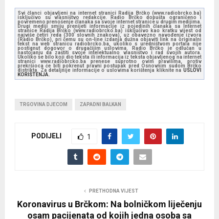
Svi članci objavljeni na internet stranici Radija Brčko (www.radiobrcko.ba)
isključivo su vlasništvo redakcije. Radio Brčko dopušta ograničeno i
povremeno prenošenje članaka sa svoje internet stranice u drugim medijima.
Drugi mediji smiju prenijeti informacije iz pojedinih članaka sa Internet
stranice Radija Brčko (www.radiobrcko.ba) isključivo kao kratku vijest od
najviše četiri reda (300 slovnih znakova), uz obavezno navođenje izvora
(Radio Brčko), pri čemu su on-line izdanja dužna objaviti link na originalni
tekst na web stranicu radiobrcko.ba, ukoliko s uredništvom portala nije
postignut dogovor o drugačijim uslovima. Radio Brčko je odlučan u
nastojanju da zaštiti svoje intelektualno vlasništvo i rad svojih autora.
Ukoliko se bilo koji dio teksta ili informacija iz teksta objavljenog na internet
stranici www.radiobrcko.ba prenese suprotno ovim pravilima, protiv
prekršioca će biti pokrenut pravni postupak pred Osnovnim sudom Brčko
distrikta. Za detaljnije informacije o uslovima korištenja kliknite na
USLOVI
KORIŠTENJA.
TRGOVINA DJECOM
ZAPADNI BALKAN
PODIJELI
1
PRETHODNA VIJEST
Koronavirus u Brčkom: Na bolničkom liječenju
osam pacijenata od kojih jedna osoba sa