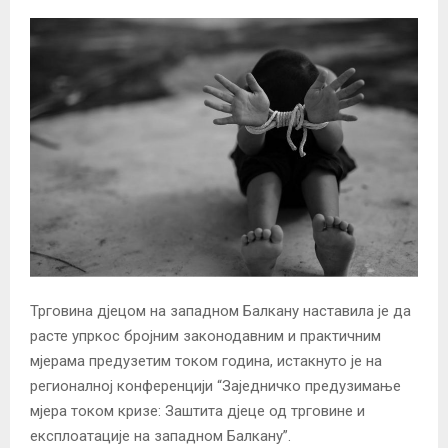
Трговина дјецом на западном Балкану наставила је да
расте упркос бројним законодавним и практичним
мјерама предузетим током година, истакнуто је на
регионалној конференцији “Заједничко предузимање
мјера током кризе: Заштита дјеце од трговине и
експлоатације на западном Балкану”.