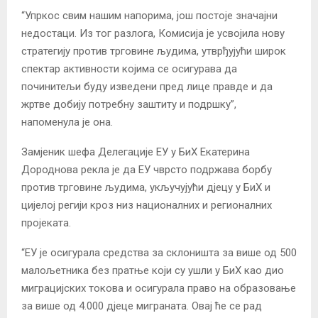
“Упркос свим нашим напорима, још постоје значајни
недостаци. Из тог разлога, Комисија је усвојила нову
стратегију против трговине људима, утврђујући широк
спектар активности којима се осигурава да
починитељи буду изведени пред лице правде и да
жртве добију потребну заштиту и подршку”,
напоменула је она.
Замјеник шефа Делегације ЕУ у БиХ Екатерина
Дороднова рекла је да ЕУ чврсто подржава борбу
против трговине људима, укључујући дјецу у БиХ и
цијелој регији кроз низ националних и регионалних
пројеката.
“ЕУ је осигурала средства за склоништа за више од 500
малољетника без пратње који су ушли у БиХ као дио
миграцијских токова и осигурала право на образовање
за више од 4.000 дјеце миграната. Овај ће се рад