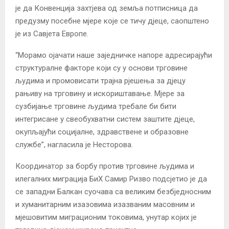
је да Конвенција захтјева од земља потписница да
предузму посебне мјере које се тичу дјеце, саопштено
је из Савјета Европе.
“Морамо ојачати наше заједничке напоре адресирајући
структуралне факторе који су у основи трговине
људима и промовисати трајна рјешења за дјецу
рањиву на трговину и искориштавање. Мјере за
сузбијање трговине људима требале би бити
интегрисане у свеобухватни систем заштите дјеце,
окупљајући социјалне, здравствене и образовне
службе”, нагласила је Несторова.
Координатор за борбу против трговине људима и
илегалних миграција БиХ Самир Ризво подсјетио је да
се западни Балкан суочава са великим безбједносним
и хуманитарним изазовима изазваним масовним и
мјешовитим миграционим токовима, унутар којих је