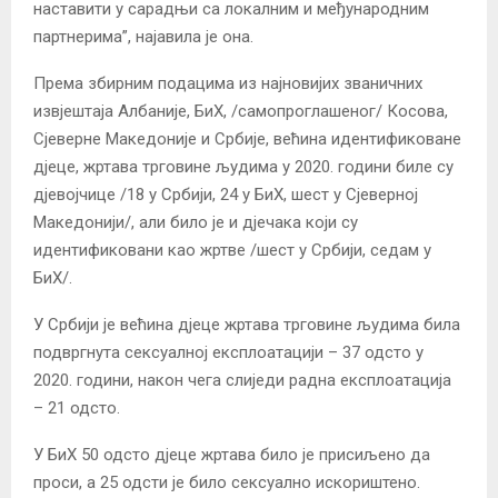
наставити у сарадњи са локалним и међународним
партнерима”, најавила је она.
Према збирним подацима из најновијих званичних
извјештаја Албаније, БиХ, /самопроглашеног/ Косова,
Сјеверне Македоније и Србије, већина идентификоване
дјеце, жртава трговине људима у 2020. години биле су
дјевојчице /18 у Србији, 24 у БиХ, шест у Сјеверној
Македонији/, али било је и дјечака који су
идентификовани као жртве /шест у Србији, седам у
БиХ/.
У Србији је већина дјеце жртава трговине људима била
подвргнута сексуалној експлоатацији – 37 одсто у
2020. години, након чега слиједи радна експлоатација
– 21 одсто.
У БиХ 50 одсто дјеце жртава било је присиљено да
проси, а 25 одсти је било сексуално искориштено.