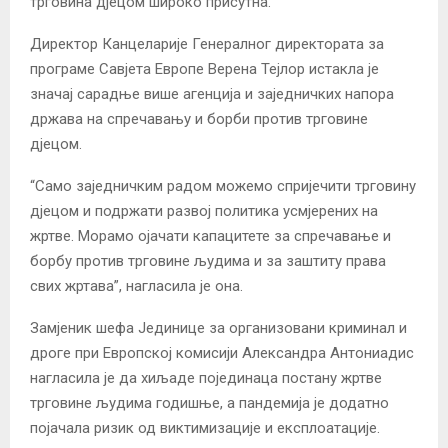
трговина дјецом широко присутна.
Директор Канцеларије Генералног директората за
програме Савјета Европе Верена Тејлор истакла је
значај сарадње више агенција и заједничких напора
држава на спречавању и борби против трговине
дјецом.
“Само заједничким радом можемо спријечити трговину
дјецом и подржати развој политика усмјерених на
жртве. Морамо ојачати капацитете за спречавање и
борбу против трговине људима и за заштиту права
свих жртава”, нагласила је она.
Замјеник шефа Јединице за организовани криминал и
дроге при Европској комисији Александра Антониадис
нагласила је да хиљаде појединаца постану жртве
трговине људима годишње, а пандемија је додатно
појачала ризик од виктимизације и експлоатације.