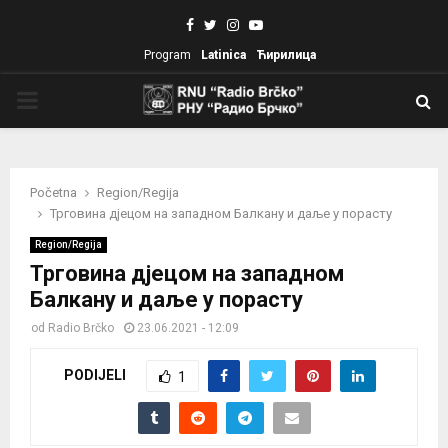
Facebook
Twitter
Instagram
Youtube
Program
Latinica
Ћирилица
PRIMARY
MENU
Početna
Region/Regija
Трговина дјецом на западном Балкану и даље у порасту
Region/Regija
Трговина дјецом на западном
Балкану и даље у порасту
od
Radio Brčko
23.06.2021 - 12:09
PODIJELI
1