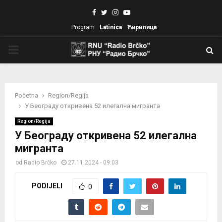
Facebook
Twitter
Instagram
Youtube
Program
Latinica
Ћирилица
PRIMARY
MENU
Početna
Region/Regija
У Београду откривена 52 илегална мигранта
Region/Regija
У Београду откривена 52 илегална
мигранта
od
Radio Brčko
27.11.2024 - 09:03
PODIJELI
0