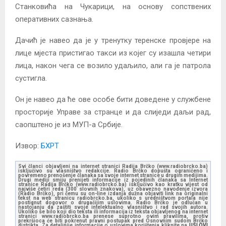
Станковића на Чукарици, на основу сопствених
оперативних сазнања.
Дачић је навео да је у тренутку теренске провјере на
лице мјеста пристигао такси из којег су изашла четири
лица, након чега се возило удаљило, али га је патрола
сустигла.
Он је навео да ће ове особе бити доведене у службене
просторије Управе за странце и да слиједи даљи рад,
саопштено је из МУП-а Србије.
Извор:
БХРТ
Svi članci objavljeni na internet stranici Radija Brčko (www.radiobrcko.ba)
isključivo su vlasništvo redakcije. Radio Brčko dopušta ograničeno i
povremeno prenošenje članaka sa svoje internet stranice u drugim medijima.
Drugi mediji smiju prenijeti informacije iz pojedinih članaka sa Internet
stranice Radija Brčko (www.radiobrcko.ba) isključivo kao kratku vijest od
najviše četiri reda (300 slovnih znakova), uz obavezno navođenje izvora
(Radio Brčko), pri čemu su on-line izdanja dužna objaviti link na originalni
tekst na web stranicu radiobrcko.ba, ukoliko s uredništvom portala nije
postignut dogovor o drugačijim uslovima. Radio Brčko je odlučan u
nastojanju da zaštiti svoje intelektualno vlasništvo i rad svojih autora.
Ukoliko se bilo koji dio teksta ili informacija iz teksta objavljenog na internet
stranici www.radiobrcko.ba prenese suprotno ovim pravilima, protiv
prekršioca će biti pokrenut pravni postupak pred Osnovnim sudom Brčko
distrikta. Za detaljnije informacije o uslovima korištenja kliknite na
USLOVI