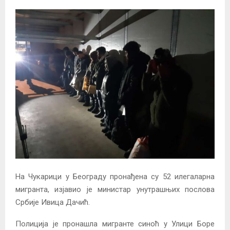
На Чукарици у Београду пронађена су 52 илегаларна
мигранта, изјавио је министар унутрашњих послова
Србије Ивица Дачић.
Полиција је пронашла мигранте синоћ у Улици Боре