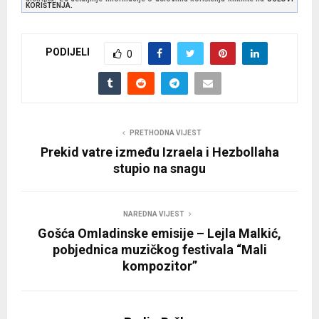
KORIŠTENJA.
PODIJELI
0
PRETHODNA VIJEST
Prekid vatre između Izraela i Hezbollaha
stupio na snagu
NAREDNA VIJEST
Gošća Omladinske emisije – Lejla Malkić,
pobjednica muzičkog festivala “Mali
kompozitor”