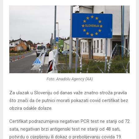
Foto: Anadolu Agency (AA)
Za ulazak u Sloveniju od danas važe znatno stroža pravila
što znači da će putnici morati pokazati covid certifikat bez
obzira odakle dolaze.
Certifikat podrazumijeva negativan PCR test ne stariji od 72
sata, negativan brzi antigenski test ne stariji od 48 sati,
potvrdu o cijepljenju ili dokaz o prebolijevanju covida 19.