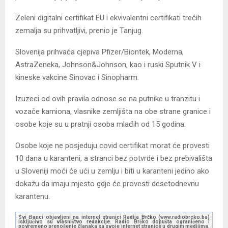
Zeleni digitalni certifikat EU i ekvivalentni certifikati trećih
zemalja su prihvatljivi, prenio je Tanjug.
Slovenija prihvaća cjepiva Pfizer/Biontek, Moderna,
AstraZeneka, Johnson&Johnson, kao i ruski Sputnik V i
kineske vakcine Sinovac i Sinopharm.
Izuzeci od ovih pravila odnose se na putnike u tranzitu i
vozače kamiona, vlasnike zemljišta na obe strane granice i
osobe koje su u pratnji osoba mlađih od 15 godina.
Osobe koje ne posjeduju covid certifikat morat će provesti
10 dana u karanteni, a stranci bez potvrde i bez prebivališta
u Sloveniji moći će ući u zemlju i biti u karanteni jedino ako
dokažu da imaju mjesto gdje će provesti desetodnevnu
karantenu.
Svi članci objavljeni na internet stranici Radija Brčko (www.radiobrcko.ba)
isključivo su vlasništvo redakcije. Radio Brčko dopušta ograničeno i
povremeno prenošenje članaka sa svoje internet stranice u drugim medijima.