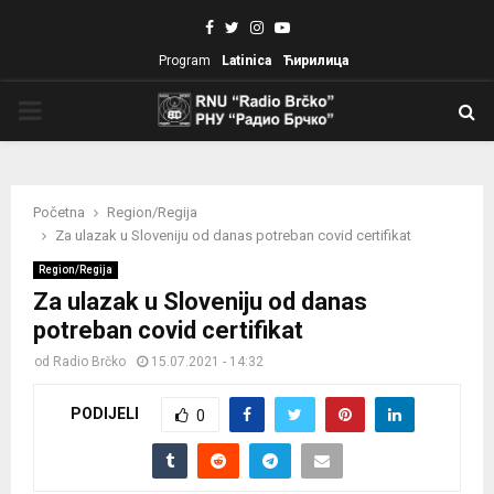
Facebook
Twitter
Instagram
Youtube
Program
Latinica
Ћирилица
PRIMARY
MENU
Početna
Region/Regija
Za ulazak u Sloveniju od danas potreban covid certifikat
Region/Regija
Za ulazak u Sloveniju od danas
potreban covid certifikat
od
Radio Brčko
15.07.2021 - 14:32
PODIJELI
0