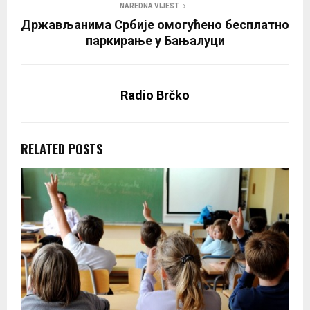
NAREDNA VIJEST
Држављанима Србије омогућено бесплатно
паркирање у Бањалуци
Radio Brčko
RELATED POSTS