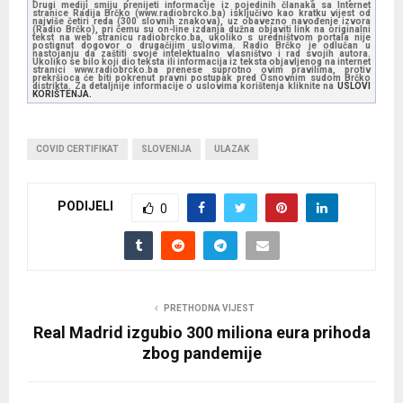
Drugi mediji smiju prenijeti informacije iz pojedinih članaka sa Internet
stranice Radija Brčko (www.radiobrcko.ba) isključivo kao kratku vijest od
najviše četiri reda (300 slovnih znakova), uz obavezno navođenje izvora
(Radio Brčko), pri čemu su on-line izdanja dužna objaviti link na originalni
tekst na web stranicu radiobrcko.ba, ukoliko s uredništvom portala nije
postignut dogovor o drugačijim uslovima. Radio Brčko je odlučan u
nastojanju da zaštiti svoje intelektualno vlasništvo i rad svojih autora.
Ukoliko se bilo koji dio teksta ili informacija iz teksta objavljenog na internet
stranici www.radiobrcko.ba prenese suprotno ovim pravilima, protiv
prekršioca će biti pokrenut pravni postupak pred Osnovnim sudom Brčko
distrikta. Za detaljnije informacije o uslovima korištenja kliknite na
USLOVI
KORIŠTENJA.
COVID CERTIFIKAT
SLOVENIJA
ULAZAK
PODIJELI
0
PRETHODNA VIJEST
Real Madrid izgubio 300 miliona eura prihoda
zbog pandemije