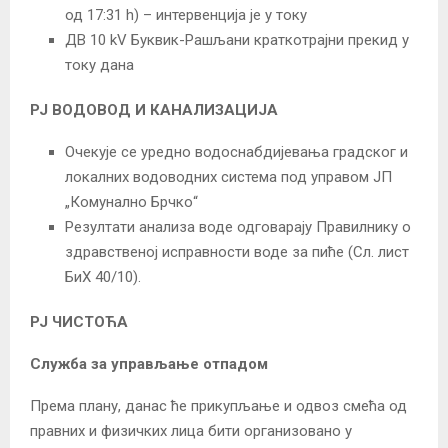
од 17:31 h) – интервенција је у току
ДВ 10 kV Буквик-Рашљани краткотрајни прекид у
току дана
РЈ ВОДОВОД И КАНАЛИЗАЦИЈА
Очекује се уредно водоснабдијевања градског и
локалних водоводних система под управом ЈП
„Комунално Брчко“
Резултати анализа воде одговарају Правилнику о
здравственој исправности воде за пиће (Сл. лист
БиХ 40/10).
РЈ ЧИСТОЋА
Служба за управљање отпадом
Према плану, данас ће прикупљање и одвоз смећа од
правних и физичких лица бити организовано у