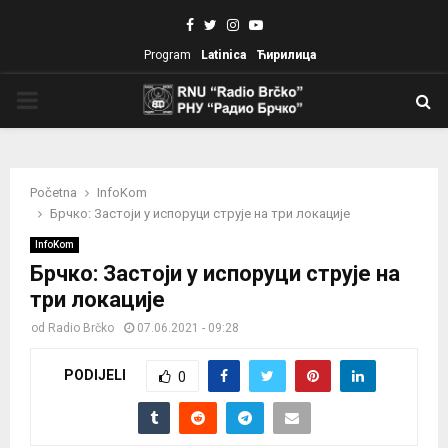
Facebook
Twitter
Instagram
Youtube
Program
Latinica
Ћирилица
PRIMARY
MENU
Početna
InfoKom
Брчко: Застоји у испоруци струје на три локације
InfoKom
Брчко: Застоји у испоруци струје на
три локације
od
Radio Brčko
07.06.2021 - 09:28
PODIJELI
0