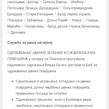
насељима: Центар – Српска Варош – Илићка –
Поточари, Грчица, Диздаруша – Пољопривредник,
Бродуша – Стари Расадник – Брод лијева страна,
Плазуље – Грбавица – Доњи Рахић – Улице – Горице,
Мујкићи – Глухаковац – Брод десна страна, Вучиловац
– Дренава.
Служба за јавну хигијену
ОДРЖАВАЊЕ ЈАВНИХ ЗЕЛЕНИХ И САОБРАЋАЈНИХ
ПОВРШИНА у складу са Планом и програмом
надлежног одјељења Владе Брчко дистрикта БиХ за
одржавање јавних површина.
Сакупљање и уклањање отпадака са јавних
површина, ручно чишћење јавних површина,
пражњење посуда за отпатке.
Одржавање пјешачке зоне и Булевара мира:
чишћење, сакупљање отпадака и пражњење