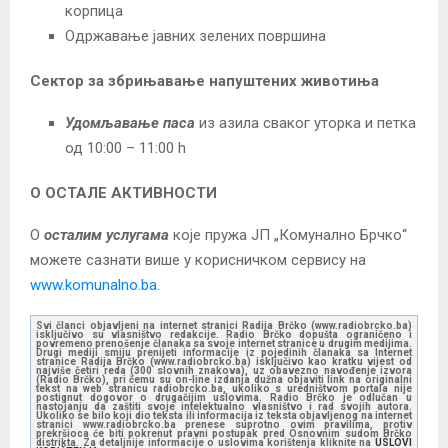
корпица
Одржавање јавних зелених површина
Сектор за збрињавање напуштених животиња
Удомљавање паса
из азила сваког уторка и петка
од 10:00 – 11:00 h
О
ОСТАЛЕ АКТИВНОСТИ
О
осталим услугама
које пружа ЈП „Комунално Брчко“
можете сазнати више у корисничком сервису на
www.komunalno.ba
.
Svi članci objavljeni na internet stranici Radija Brčko (www.radiobrcko.ba)
isključivo su vlasništvo redakcije. Radio Brčko dopušta ograničeno i
povremeno prenošenje članaka sa svoje internet stranice u drugim medijima.
Drugi mediji smiju prenijeti informacije iz pojedinih članaka sa Internet
stranice Radija Brčko (www.radiobrcko.ba) isključivo kao kratku vijest od
najviše četiri reda (300 slovnih znakova), uz obavezno navođenje izvora
(Radio Brčko), pri čemu su on-line izdanja dužna objaviti link na originalni
tekst na web stranicu radiobrcko.ba, ukoliko s uredništvom portala nije
postignut dogovor o drugačijim uslovima. Radio Brčko je odlučan u
nastojanju da zaštiti svoje intelektualno vlasništvo i rad svojih autora.
Ukoliko se bilo koji dio teksta ili informacija iz teksta objavljenog na internet
stranici www.radiobrcko.ba prenese suprotno ovim pravilima, protiv
prekršioca će biti pokrenut pravni postupak pred Osnovnim sudom Brčko
distrikta. Za detaljnije informacije o uslovima korištenja kliknite na
USLOVI